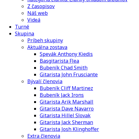
Z časopisov
Náš web
Videá
Turné
Skupina
Príbeh skupiny
Aktuálna zostava
Spevák Anthony Kiedis
Basgitarista Flea
Bubeník Chad Smith
Gitarista John Frusciante
Bývalí členovia
Bubeník Cliff Martinez
Bubeník Jack Irons
Gitarista Arik Marshall
Gitarista Dave Navarro
Gitarista Hillel Slovak
Gitarista Jack Sherman
Gitarista Josh Klinghoffer
Extra členovia