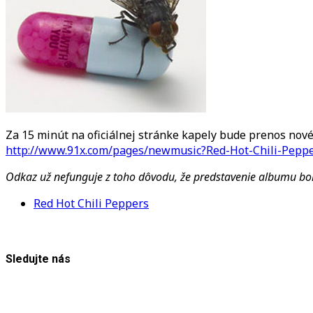
Za 15 minút na oficiálnej stránke kapely bude prenos nové
http://www.91x.com/pages/newmusic?Red-Hot-Chili-Pep
Odkaz už nefunguje z toho dôvodu, že predstavenie albumu bol
Red Hot Chili Peppers
Sledujte nás