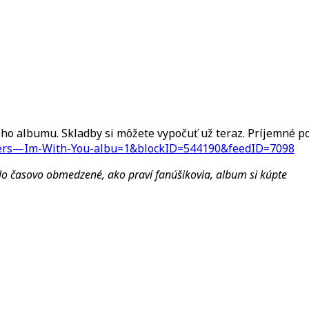
With
You
teraz
ho albumu. Skladby si môžete vypočuť už teraz. Príjemné po
pers—Im-With-You-albu=1&blockID=544190&feedID=7098
o časovo obmedzené, ako praví fanúšikovia, album si kúpte