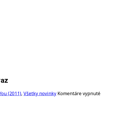
raz
na
You (2011)
,
Všetky novinky
Komentáre vypnuté
Vypočujte
si
nový
album
I’m