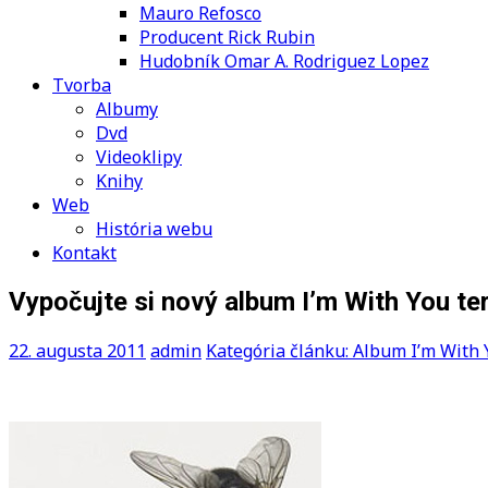
Mauro Refosco
Producent Rick Rubin
Hudobník Omar A. Rodriguez Lopez
Tvorba
Albumy
Dvd
Videoklipy
Knihy
Web
História webu
Kontakt
Vypočujte si nový album I’m With You te
22. augusta 2011
admin
Kategória článku: Album I’m With 