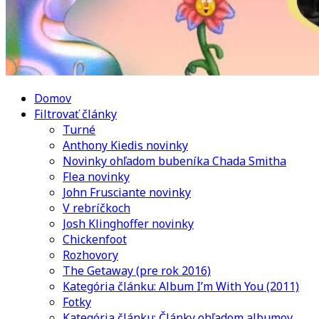
Domov
Filtrovať články
Turné
Anthony Kiedis novinky
Novinky ohľadom bubeníka Chada Smitha
Flea novinky
John Frusciante novinky
V rebríčkoch
Josh Klinghoffer novinky
Chickenfoot
Rozhovory
The Getaway (pre rok 2016)
Kategória článku: Album I’m With You (2011)
Fotky
Kategória článku: Články ohľadom albumov