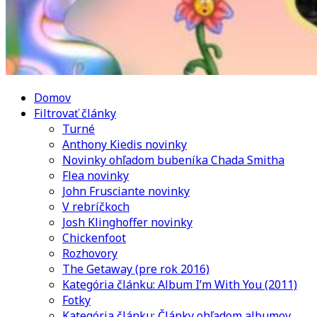
Domov
Filtrovať články
Turné
Anthony Kiedis novinky
Novinky ohľadom bubeníka Chada Smitha
Flea novinky
John Frusciante novinky
V rebríčkoch
Josh Klinghoffer novinky
Chickenfoot
Rozhovory
The Getaway (pre rok 2016)
Kategória článku: Album I’m With You (2011)
Fotky
Kategória článku: Články ohľadom albumov