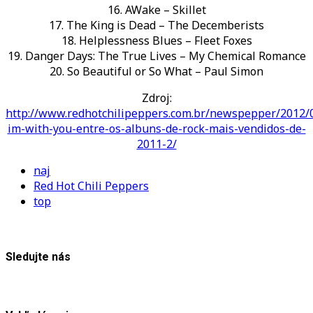
16. AWake – Skillet
17. The King is Dead – The Decemberists
18. Helplessness Blues – Fleet Foxes
19. Danger Days: The True Lives – My Chemical Romance
20. So Beautiful or So What – Paul Simon
Zdroj:
http://www.redhotchilipeppers.com.br/newspepper/2012/0
im-with-you-entre-os-albuns-de-rock-mais-vendidos-de-
2011-2/
naj
Red Hot Chili Peppers
top
Sledujte nás