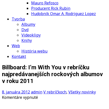
Mauro Refosco
Producent Rick Rubin
Hudobník Omar A. Rodriguez Lopez
Tvorba
Albumy
Dvd
Videoklipy
Knihy
Web
História webu
Kontakt
Billboard: I’m With You v rebríčku
najpredávanejších rockových albumov
v roku 2011
8. januára 2012
admin
V rebríčkoch
,
Všetky novinky
na
Komentáre vypnuté
Billboard:
I’m