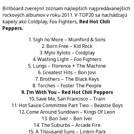
With
Billboard zverejnil zoznam najlepších najpredávanejších
You
rockových albumov v roku 2011. V TOP20 sa nachádzajú
v
kapely ako Coldplay, Foo Fighters,
Red Hot Chili
rebríčku
Peppers.
najpredávanejších
rockových
1. Sigh no More – Mumford & Sons
albumov
2. Born Free – Kid Rock
v
3. Mylo Xyloto – Coldplay
roku
4. Wasting Light – Foo Fighters
2011
5. Lungs – Florence + The Machine
6. Greatest Hits – Bon Jovi
7. Brothers – The Black Keys
8. Torches – Foster The People
9. I’m With You – Red Hot Chili Peppers
10. Save Me, San Francisco – Train
11. Hot Sauce Committee Part Two – Beastie Boys
12. Come Around Sundown – Kings Of Leon
13. Bon Iver – Bon Iver
14. The Suburbs – Arcade Fire
15. A Thousand Suns – Linkin Park