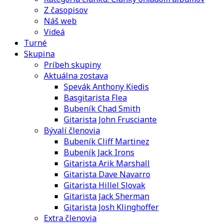
Z časopisov
Náš web
Videá
Turné
Skupina
Príbeh skupiny
Aktuálna zostava
Spevák Anthony Kiedis
Basgitarista Flea
Bubeník Chad Smith
Gitarista John Frusciante
Bývalí členovia
Bubeník Cliff Martinez
Bubeník Jack Irons
Gitarista Arik Marshall
Gitarista Dave Navarro
Gitarista Hillel Slovak
Gitarista Jack Sherman
Gitarista Josh Klinghoffer
Extra členovia