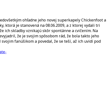
predovšetkým ohľadne jeho novej superkapely Chickenfoot a
, ktorá je stanovená na 08.06.2009, a z ktorej vydali tri
ože ich skladby vznikajú skôr spontánne a cvičením. Na
vyjadril, že je svojim spôsobom rád, že bola takto jeho
svojim fanúšikom a povedal, že se teší, až ich uvidí pod
ate-