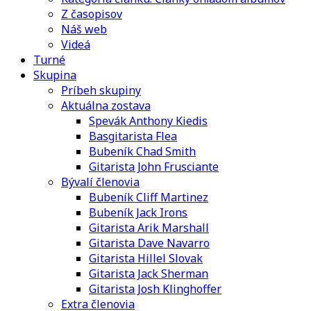
Z časopisov
Náš web
Videá
Turné
Skupina
Príbeh skupiny
Aktuálna zostava
Spevák Anthony Kiedis
Basgitarista Flea
Bubeník Chad Smith
Gitarista John Frusciante
Bývalí členovia
Bubeník Cliff Martinez
Bubeník Jack Irons
Gitarista Arik Marshall
Gitarista Dave Navarro
Gitarista Hillel Slovak
Gitarista Jack Sherman
Gitarista Josh Klinghoffer
Extra členovia