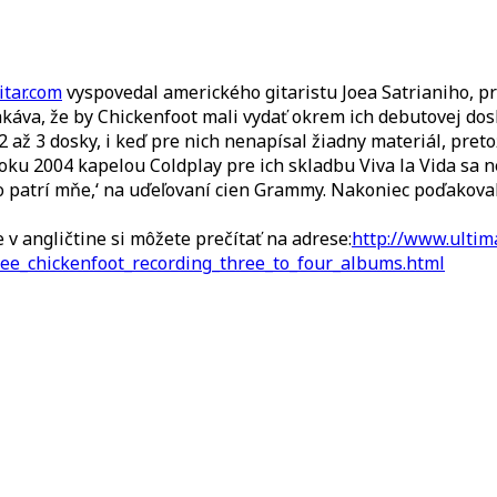
tar.com
vyspovedal amerického gitaristu Joea Satrianiho, 
akáva, že by Chickenfoot mali vydať okrem ich debutovej dosky
 až 3 dosky, i keď pre nich nenapísal žiadny materiál, pret
oku 2004 kapelou Coldplay pre ich skladbu Viva la Vida sa ne
To patrí mňe,‘ na uďeľovaní cien Grammy. Nakoniec poďakoval 
v angličtine si môžete prečítať na adrese:
http://www.ultim
_see_chickenfoot_recording_three_to_four_albums.html