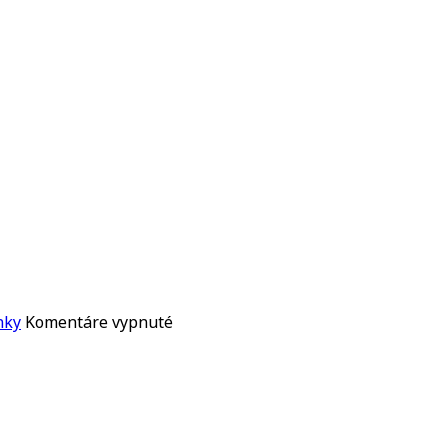
na
nky
Komentáre vypnuté
JOE
SATRIANI
–
ROZHOVOR