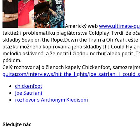
Americký web
www.ultimate-gui
taktiež i problematiku plagiátorstva Coldplay. Tvrdí, že oč
skladby Soap on the Rope,Down the Train a Oh Yeah, ešte 2
otázku možného kopírovania jeho skladby If I Could Fly z r
melódia oslávená, a že necítil žiadnu nechuť alebo pocit ‚
pódiom.
Celý rozhovor aj o členoch kapely Chickenfoot, samozrejme 
guitar.com/interviews/hit_the_lights/joe_satriani_i_could
chickenfoot
Joe Satriani
rozhovor s Anthonym Kiedisom
Sledujte nás