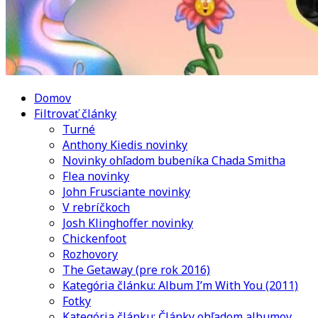
Domov
Filtrovať články
Turné
Anthony Kiedis novinky
Novinky ohľadom bubeníka Chada Smitha
Flea novinky
John Frusciante novinky
V rebríčkoch
Josh Klinghoffer novinky
Chickenfoot
Rozhovory
The Getaway (pre rok 2016)
Kategória článku: Album I’m With You (2011)
Fotky
Kategória článku: Články ohľadom albumov