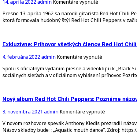
na
14. apríla 2022
admin
Komentáre vypnuté
Hillel
Presne 13. apríla 1962 sa narodil gitarista Red Hot Chili P
Slovak
ktorá formovala hudobný štýl Red Hot Chili Peppers v zač
by
včera
oslavoval
60
Exkluzívne: Príhovor všetkých členov Red Hot Chi
rokov
na
4. februára 2022
admin
Komentáre vypnuté
Exkluzívne:
Spolu s oficiálnym vydaním piesne a videoklipu k „Black 
Príhovor
sociálnych sieťach a v oficiálnom vyhlásení príhovor. Pozrit
všetkých
členov
Red
Hot
Nový album Red Hot Chili Peppers: Poznáme názov
Chili
Peppers
na
3. novembra 2021
admin
Komentáre vypnuté
k
Nový
V novom rozhovore spevák Anthony Kiedis prezradil názov 
novému
album
Názov skladby bude: : „Aquatic mouth dance“. Zdroj: ht
albumu
Red