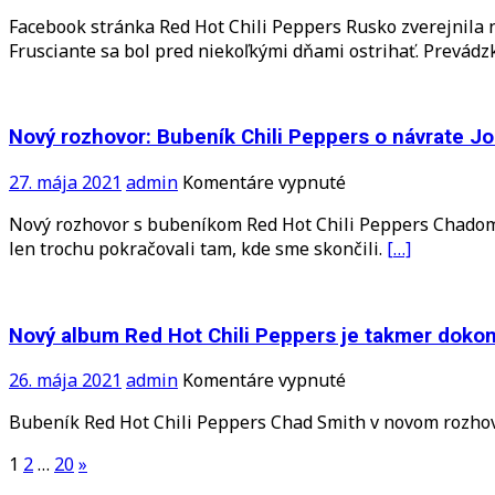
júni
Nový
Facebook stránka Red Hot Chili Peppers Rusko zverejnila n
2022
album
Frusciante sa bol pred niekoľkými dňami ostrihať. Prevádzk
Red
Hot
Chili
Peppers
Nový rozhovor: Bubeník Chili Peppers o návrate 
pravdepodobne
už
na
27. mája 2021
admin
Komentáre vypnuté
toto
Nový
Nový rozhovor s bubeníkom Red Hot Chili Peppers Chadom 
leto,
rozhovor:
len trochu pokračovali tam, kde sme skončili.
[…]
turné
Bubeník
s
Chili
istotou
Peppers
v
o
Nový album Red Hot Chili Peppers je takmer dokon
budúcom
návrate
roku
Johna
na
26. mája 2021
admin
Komentáre vypnuté
Fruscianteho
Nový
Bubeník Red Hot Chili Peppers Chad Smith v novom rozhov
a
album
o
Red
Stránkovanie
1
2
…
20
»
novom
Hot