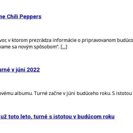
e Chili Peppers
vor, v ktorom prezrádza informácie o pripravovanom budúc
čúvame sa novým spôsobom“.
[…]
urné v júni 2022
novému albumu. Turné začne v júni budúceho roku. S istoto
ž toto leto, turné s istotou v budúcom roku