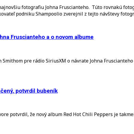
ajnovšiu fotografiu Johna Fruscianteho. Túto rovnakú fotogr
ovateľ podniku Shampoolio zverejnil z tejto návštevy fotogr
Johna Fruscianteho a o novom albume
Smithom pre rádio SiriusXM o návrate Johna Fruscianteho d
čený, potvrdil bubeník
ore potvrdil, že nový album Red Hot Chili Peppers je tak