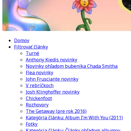
Domov
Filtrovať články
Turné
Anthony Kiedis novinky
Novinky ohľadom bubeníka Chada Smitha
Flea novinky
John Frusciante novinky
V rebríčkoch
Josh Klinghoffer novinky
Chickenfoot
Rozhovory
The Getaway (pre rok 2016)
Kategória článku: Album I’m With You (2011)
Fotky
Kategória článku: Články ohľadom albumov