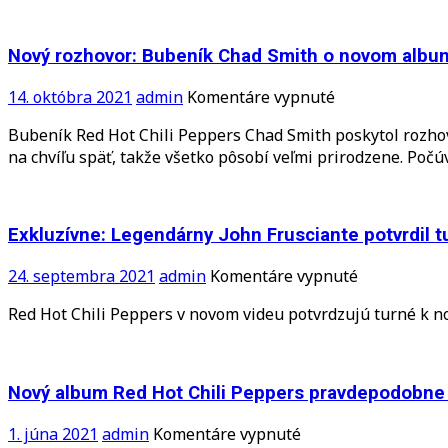
Unlimited
Hot
Love!
Chili
Peppers:
Nový rozhovor: Bubeník Chad Smith o novom album
Poznáme
názov
na
14. októbra 2021
admin
Komentáre vypnuté
skladby
Nový
Bubeník Red Hot Chili Peppers Chad Smith poskytol rozho
z
rozhovor:
na chvíľu späť, takže všetko pôsobí veľmi prirodzene. Po
albumu!
Bubeník
Chad
Smith
o
Exkluzívne: Legendárny John Frusciante potvrdil t
novom
albume
na
24. septembra 2021
admin
Komentáre vypnuté
Chili
Exkluzívne:
Red Hot Chili Peppers v novom videu potvrdzujú turné k 
Peppers
Legendárny
John
Frusciante
potvrdil
Nový album Red Hot Chili Peppers pravdepodobne u
turné
v
na
1. júna 2021
admin
Komentáre vypnuté