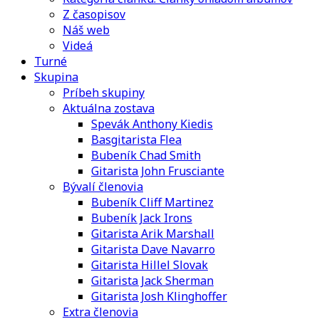
Z časopisov
Náš web
Videá
Turné
Skupina
Príbeh skupiny
Aktuálna zostava
Spevák Anthony Kiedis
Basgitarista Flea
Bubeník Chad Smith
Gitarista John Frusciante
Bývalí členovia
Bubeník Cliff Martinez
Bubeník Jack Irons
Gitarista Arik Marshall
Gitarista Dave Navarro
Gitarista Hillel Slovak
Gitarista Jack Sherman
Gitarista Josh Klinghoffer
Extra členovia