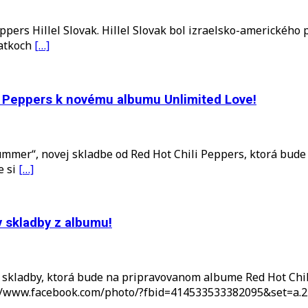
eppers Hillel Slovak. Hillel Slovak bol izraelsko-amerického 
iatkoch
[…]
li Peppers k novému albumu Unlimited Love!
Summer“, novej skladbe od Red Hot Chili Peppers, ktorá bud
e si
[…]
 skladby z albumu!
skladby, ktorá bude na pripravovanom albume Red Hot Chili 
tps://www.facebook.com/photo/?fbid=414533533382095&set=a