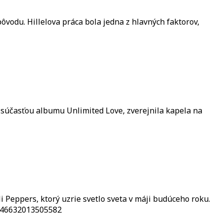
pôvodu. Hillelova práca bola jedna z hlavných faktorov,
e súčasťou albumu Unlimited Love, zverejnila kapela na
Peppers, ktorý uzrie svetlo sveta v máji budúceho roku.
.246632013505582