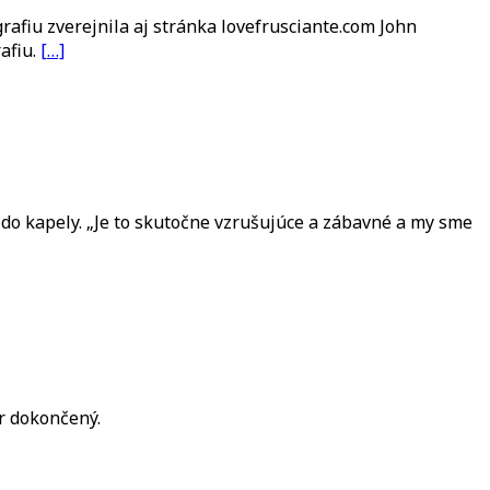
afiu zverejnila aj stránka lovefrusciante.com John
afiu.
[…]
o kapely. „Je to skutočne vzrušujúce a zábavné a my sme
mer dokončený.