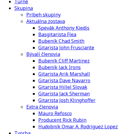
Turné
Skupina
Príbeh skupiny
Aktuálna zostava
Spevák Anthony Kiedis
Basgitarista Flea
Bubeník Chad Smith
Gitarista John Frusciante
Bývalí členovia
Bubeník Cliff Martinez
Bubeník Jack Irons
Gitarista Arik Marshall
Gitarista Dave Navarro
Gitarista Hillel Slovak
Gitarista Jack Sherman
Gitarista Josh Klinghoffer
Extra členovia
Mauro Refosco
Producent Rick Rubin
Hudobník Omar A. Rodriguez Lopez
Tvorba