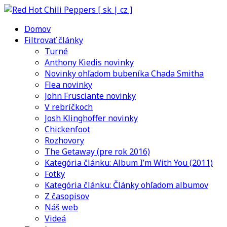
Domov
Filtrovať články
Turné
Anthony Kiedis novinky
Novinky ohľadom bubeníka Chada Smitha
Flea novinky
John Frusciante novinky
V rebríčkoch
Josh Klinghoffer novinky
Chickenfoot
Rozhovory
The Getaway (pre rok 2016)
Kategória článku: Album I’m With You (2011)
Fotky
Kategória článku: Články ohľadom albumov
Z časopisov
Náš web
Videá