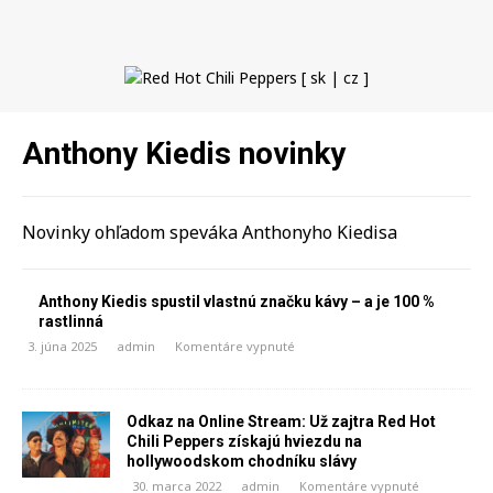
Anthony Kiedis novinky
Novinky ohľadom speváka Anthonyho Kiedisa
Anthony Kiedis spustil vlastnú značku kávy – a je 100 %
rastlinná
3. júna 2025
admin
Komentáre vypnuté
Odkaz na Online Stream: Už zajtra Red Hot
Chili Peppers získajú hviezdu na
hollywoodskom chodníku slávy
30. marca 2022
admin
Komentáre vypnuté