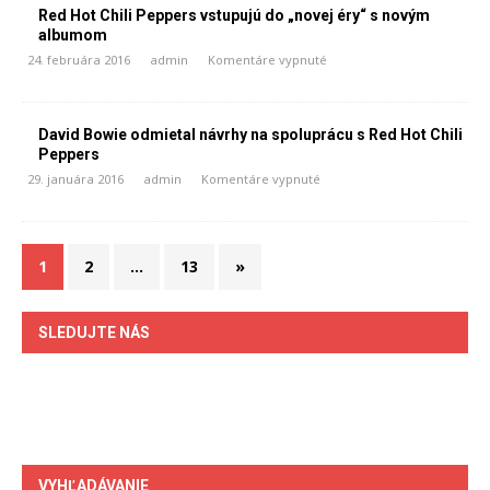
Red Hot Chili Peppers vstupujú do „novej éry“ s novým
albumom
24. februára 2016
admin
Komentáre vypnuté
David Bowie odmietal návrhy na spoluprácu s Red Hot Chili
Peppers
29. januára 2016
admin
Komentáre vypnuté
1
2
…
13
»
SLEDUJTE NÁS
VYHĽADÁVANIE