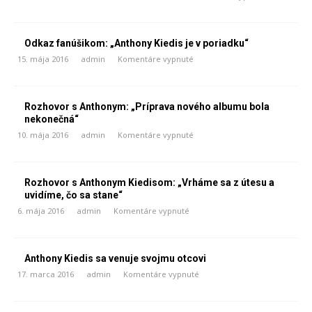
Odkaz fanúšikom: „Anthony Kiedis je v poriadku“
15. mája 2016
admin
Komentáre vypnuté
Rozhovor s Anthonym: „Príprava nového albumu bola
nekonečná“
10. mája 2016
admin
Komentáre vypnuté
Rozhovor s Anthonym Kiedisom: „Vrháme sa z útesu a
uvidíme, čo sa stane“
6. mája 2016
admin
Komentáre vypnuté
Anthony Kiedis sa venuje svojmu otcovi
17. marca 2016
admin
Komentáre vypnuté