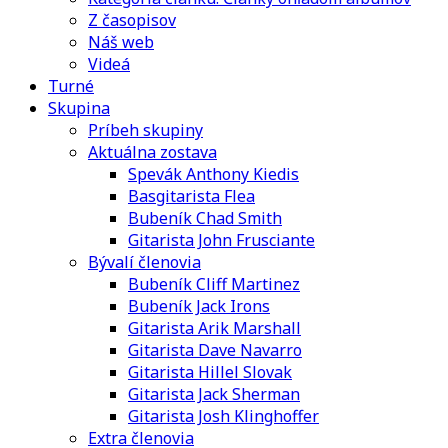
Z časopisov
Náš web
Videá
Turné
Skupina
Príbeh skupiny
Aktuálna zostava
Spevák Anthony Kiedis
Basgitarista Flea
Bubeník Chad Smith
Gitarista John Frusciante
Bývalí členovia
Bubeník Cliff Martinez
Bubeník Jack Irons
Gitarista Arik Marshall
Gitarista Dave Navarro
Gitarista Hillel Slovak
Gitarista Jack Sherman
Gitarista Josh Klinghoffer
Extra členovia