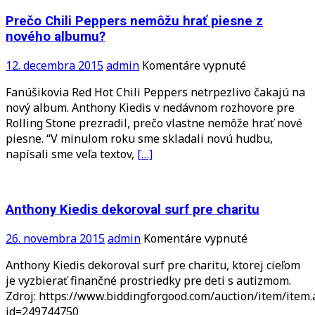
Peppers
Anthonym!
Prečo Chili Peppers nemôžu hrať piesne z
nového albumu?
na
12. decembra 2015
admin
Komentáre vypnuté
Prečo
Fanúšikovia Red Hot Chili Peppers netrpezlivo čakajú na
Chili
nový album. Anthony Kiedis v nedávnom rozhovore pre
Peppers
Rolling Stone prezradil, prečo vlastne nemôže hrať nové
nemôžu
piesne. “V minulom roku sme skladali novú hudbu,
hrať
napísali sme veľa textov,
[…]
piesne
z
nového
albumu?
Anthony Kiedis dekoroval surf pre charitu
na
26. novembra 2015
admin
Komentáre vypnuté
Anthony
Anthony Kiedis dekoroval surf pre charitu, ktorej cieľom
Kiedis
je vyzbierať finančné prostriedky pre deti s autizmom.
dekoroval
Zdroj: https://www.biddingforgood.com/auction/item/item.
surf
id=249744750
pre