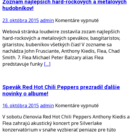
Zoznam najlepších hard-rockových a metalových
hudobníkov!
na
23. októbra 2015
admin
Komentáre vypnuté
Zoznam
Webová stránka loudwire zostavila zozam najlepších
najlepších
hard-rockových a metalových spevákov, basgitaristov,
hard-
gitaristov, bubeníkov všetkých čias! V zozname sa
rockových
nachádza John Frusciante, Anthony Kiedis, Flea, Chad
a
Smith. 7. Flea Michael Peter Balzary alias Flea
metalových
predstavuje funky
[…]
hudobníkov!
Spevák Red Hot Chili Peppers prezradil ďalšie
novinky o albume!
na
16. októbra 2015
admin
Komentáre vypnuté
Spevák
V sobotu členovia Red Hot Chili Peppers Anthony Kiedis a
Red
Flea zahrajú akustický koncert pre Silverlake
Hot
konzervatórium v snahe vyzbierať peniaze pre túto
Chili