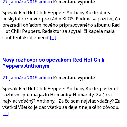
na
27. januára 2016
admin
Komentáre vypnuté
Nový
Spevák Red Hot Chili Peppers Anthony Kiedis dnes
rozhovor
poskytol rozhovor pre rádio KLOS. Poďme sa pozrieť, čo
s
prezradil ohľadom nového pripravovaného albumu Red
Anthonym
Hot Chili Peppers. Redaktor sa spýtal, či kapela mala
o
chuť tentokrát zmeniť
[…]
novom
albume!
Nový rozhovor so spevákom Red Hot Chili
Peppers Anthonym!
na
21. januára 2016
admin
Komentáre vypnuté
Nový
Spevák Red Hot Chili Peppers Anthony Kiedis poskytol
rozhovor
rozhovor pre magazín Humanity. Humanity: Za čo si
so
najviac vďačný? Anthony: „Za čo som najviac vďačný? Za
spevákom
všetko! Všetko je dar, všetko sa deje z nejakého dôvodu,
Red
[…]
Hot
Chili