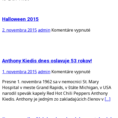
charitu
Halloween 2015
na
2. novembra 2015
admin
Komentáre vypnuté
Halloween
2015
Anthony Kiedis dnes oslavuje 53 rokov!
na
1. novembra 2015
admin
Komentáre vypnuté
Anthony
Presne 1. novembra 1962 sa v nemocnici St. Mary
Kiedis
Hospital v meste Grand Rapids, v štáte Michigan, v USA
dnes
narodil spevák kapely Red Hot Chili Peppers Anthony
oslavuje
Kiedis. Anthony je jedným zo zakladajúcich členov v
[…]
53
rokov!