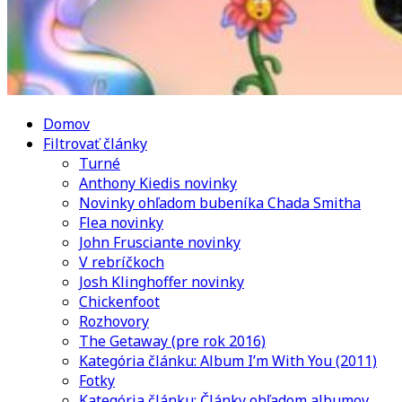
Domov
Filtrovať články
Turné
Anthony Kiedis novinky
Novinky ohľadom bubeníka Chada Smitha
Flea novinky
John Frusciante novinky
V rebríčkoch
Josh Klinghoffer novinky
Chickenfoot
Rozhovory
The Getaway (pre rok 2016)
Kategória článku: Album I’m With You (2011)
Fotky
Kategória článku: Články ohľadom albumov