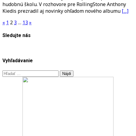
hudobnú školu. V rozhovore pre RollingStone Anthony
Peppers
Kiedis prezradil aj novinky ohľadom nového albumu
[…]
prezradil
ďalšie
Stránkovanie
«
1
2
3
…
13
»
novinky
príspevkov
o
Sledujte nás
albume!
Vyhľadávanie
Hľadať: