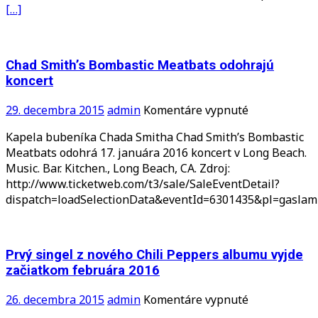
[…]
Red
Hot
Chili
Peppers
Chad Smith’s Bombastic Meatbats odohrajú
koncert
na
29. decembra 2015
admin
Komentáre vypnuté
Chad
Kapela bubeníka Chada Smitha Chad Smith’s Bombastic
Smith’s
Meatbats odohrá 17. januára 2016 koncert v Long Beach.
Bombastic
Music. Bar. Kitchen., Long Beach, CA. Zdroj:
Meatbats
http://www.ticketweb.com/t3/sale/SaleEventDetail?
odohrajú
dispatch=loadSelectionData&eventId=6301435&pl=gasla
koncert
Prvý singel z nového Chili Peppers albumu vyjde
začiatkom februára 2016
na
26. decembra 2015
admin
Komentáre vypnuté
Prvý