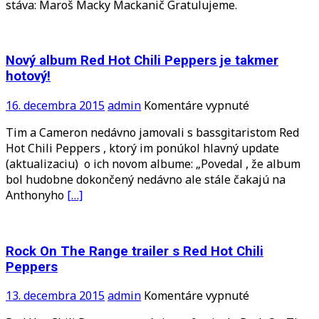
stáva: Maroš Macky Mackanič Gratulujeme.
v
spolupráci
s
Metalshopo
Nový album Red Hot Chili Peppers je takmer
hotový!
na
16. decembra 2015
admin
Komentáre vypnuté
Nový
Tim a Cameron nedávno jamovali s bassgitaristom Red
album
Hot Chili Peppers , ktorý im ponúkol hlavný update
Red
(aktualizaciu) o ich novom albume: „Povedal , že album
Hot
bol hudobne dokončený nedávno ale stále čakajú na
Chili
Anthonyho
[…]
Peppers
je
takmer
hotový!
Rock On The Range trailer s Red Hot Chili
Peppers
na
13. decembra 2015
admin
Komentáre vypnuté
Rock