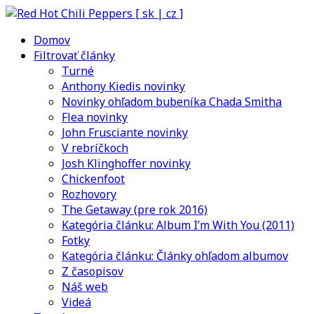
Domov
Filtrovať články
Turné
Anthony Kiedis novinky
Novinky ohľadom bubeníka Chada Smitha
Flea novinky
John Frusciante novinky
V rebríčkoch
Josh Klinghoffer novinky
Chickenfoot
Rozhovory
The Getaway (pre rok 2016)
Kategória článku: Album I’m With You (2011)
Fotky
Kategória článku: Články ohľadom albumov
Z časopisov
Náš web
Videá