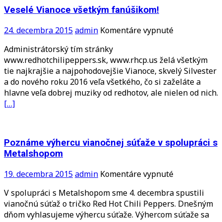
Peppers:
Veselé Vianoce všetkým fanúšikom!
Nitrianska
kapela
na
24. decembra 2015
admin
Komentáre vypnuté
vydala
Veselé
Administrátorský tím stránky
debutový
Vianoce
www.redhotchilipeppers.sk, www.rhcp.us želá všetkým
album
všetkým
tie najkrajšie a najpohodovejšie Vianoce, skvelý Silvester
fanúšikom!
a do nového roku 2016 veľa všetkého, čo si zaželáte a
hlavne veľa dobrej muziky od redhotov, ale nielen od nich.
[…]
Poznáme výhercu vianočnej súťaže v spolupráci s
Metalshopom
na
19. decembra 2015
admin
Komentáre vypnuté
Poznáme
V spolupráci s Metalshopom sme 4. decembra spustili
výhercu
vianočnú súťaž o tričko Red Hot Chili Peppers. Dnešným
vianočnej
dňom vyhlasujeme výhercu súťaže. Výhercom súťaže sa
súťaže