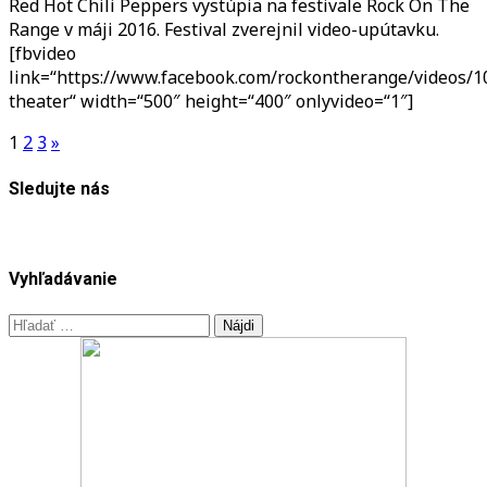
Red Hot Chili Peppers vystúpia na festivale Rock On The
On
Range v máji 2016. Festival zverejnil video-upútavku.
The
[fbvideo
Range
link=“https://www.facebook.com/rockontherange/videos/
trailer
theater“ width=“500″ height=“400″ onlyvideo=“1″]
s
Red
Stránkovanie
1
2
3
»
Hot
príspevkov
Chili
Sledujte nás
Peppers
Vyhľadávanie
Hľadať: