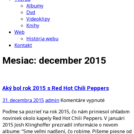
Albumy
Dvd
Videoklipy
Knihy
Web
História webu
Kontakt
Mesiac:
december 2015
Aký bol rok 2015 s Red Hot Chili Peppers
na
31. decembra 2015
admin
Komentáre vypnuté
Aký
Poďme sa pozrieť na rok 2015, čo nám priniesol ohľadom
bol
noviniek okolo kapely Red Hot Chili Peppers. V januári
rok
2015 Josh Klinghoffer prezradil informácie o novom
2015
albume: “Sme veľmi nadšení, čo robíme. Píšeme piesne od
s