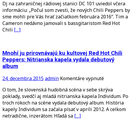
Dj na zahraničnej rádiovej stanici DC 101 uviedol včera
singel
informáciu: „Počul som zvesti, že nových Chili Peppers by
z
sme mohli pre Vás hrať začiatkom februára 2016“. Tim a
nového
Cameron nedávno jamovali s bassgitaristom Red Hot
Chili
Chili
[…]
Peppers
albumu
vyjde
začiatkom
Mnohí ju prirovnávajú ku kultovej Red Hot Chili
februára
Peppers: Nitrianska kapela vydala debutový
2016
album
na
24. decembra 2015
admin
Komentáre vypnuté
Mnohí
O tom, že slovenská hudobná scéna v sebe skrýva
ju
poklady, svedčí aj mladá nitrianska kapela Individum. Po
prirovnávajú
troch rokoch na scéne vydala debutový album. História
ku
kapely Individum sa začala písať v apríli 2012. A celkom
kultovej
netradične, inzerátom: Hľadá sa
[…]
Red
Hot
Chili