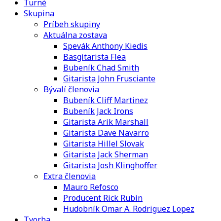
Turné
Skupina
Príbeh skupiny
Aktuálna zostava
Spevák Anthony Kiedis
Basgitarista Flea
Bubeník Chad Smith
Gitarista John Frusciante
Bývalí členovia
Bubeník Cliff Martinez
Bubeník Jack Irons
Gitarista Arik Marshall
Gitarista Dave Navarro
Gitarista Hillel Slovak
Gitarista Jack Sherman
Gitarista Josh Klinghoffer
Extra členovia
Mauro Refosco
Producent Rick Rubin
Hudobník Omar A. Rodriguez Lopez
Tvorba