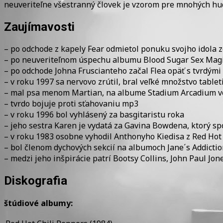
neuveriteľne všestranný človek je vzorom pre mnohých hu
Zaujímavosti
– po odchode z kapely Fear odmietol ponuku svojho idola z
– po neuveriteľnom úspechu albumu Blood Sugar Sex Magik s
– po odchode Johna Fruscianteho začal Flea opäť s tvrdými
– v roku 1997 sa nervovo zrútil, bral veľké množstvo tablet
– mal psa menom Martian, na albume Stadium Arcadium ve
– tvrdo bojuje proti sťahovaniu mp3
– v roku 1996 bol vyhlásený za basgitaristu roka
– jeho sestra Karen je vydatá za Gavina Bowdena, ktorý s
– v roku 1983 osobne vyhodil Anthonyho Kiedisa z Red Hot 
– bol členom dychových sekcií na albumoch Jane´s Addictio
– medzi jeho inšpirácie patrí Bootsy Collins, John Paul Jon
Diskografia
štúdiové albumy: