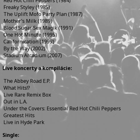
Red Hot Chili Peppers (1984)
Freaky Styley (1985)
The Uplift Mofo Party Plan (1987)
Mother’s Milk (1989)
Blood Sugar Sex Magik (1991)
One Hot Minute (1995)
Californication (1999)
By the Way (2002)
Stadium Arcadium (2007)
Live koncerty a kompilácie:
The Abbey Road E.P.
What Hits!?
Live Rare Remix Box
Out in L.A.
Under the Covers: Essential Red Hot Chili Peppers
Greatest Hits
Live in Hyde Park
Single: