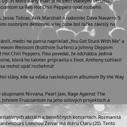
plift Mofo Party Plan. Jeho smrť všetkými otriasla,
iantom sa Red Hot Chili Peppers opäť rozbehli.
Jesse Tobias, Arik Marshall a nakoniec Dave Navarro. S
imi osobnými démonmi, v tej dobe bol ťažko závislý na
nili, medzi ne patria napríklad „You Got Stuck With Me“ a
Andrewom Weissom (Butthole Surfers) a Johnny Deppom
 Hot Chili Peppers. Flea povedal, že odchádza. Jediná
oíne, ktorá ho takmer pripravila o život. Anthony súhlasil
ak sa mohol opäť rozbehnúť
rchol slávy, kde sa vďaka nasledujúcim albumom By the Way
so skupinami Nirvana, Pearl Jam, Rage Against The
Johnom Frusciantom na jeho sólových projektoch a
aritatívnych akciách a benefičných koncertoch. Rozmanitá
 manželstva s Loeshou Zeivar má dcéru Claru (20). Tento