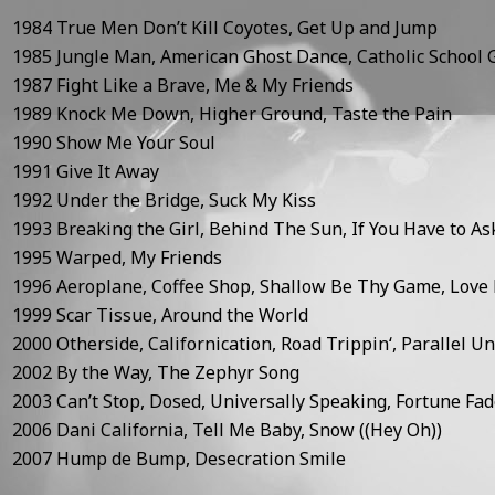
1984
True Men Don’t Kill Coyotes, Get Up and Jump
1985
Jungle Man, American Ghost Dance, Catholic School Gi
1987
Fight Like a Brave, Me & My Friends
1989
Knock Me Down, Higher Ground, Taste the Pain
1990
Show Me Your Soul
1991
Give It Away
1992
Under the Bridge, Suck My Kiss
1993
Breaking the Girl, Behind The Sun, If You Have to As
1995
Warped, My Friends
1996
Aeroplane, Coffee Shop, Shallow Be Thy Game, Love 
1999
Scar Tissue, Around the World
2000
Otherside, Californication, Road Trippin‘, Parallel U
2002
By the Way, The Zephyr Song
2003
Can’t Stop, Dosed, Universally Speaking, Fortune Fa
2006
Dani California, Tell Me Baby, Snow ((Hey Oh))
2007
Hump de Bump, Desecration Smile