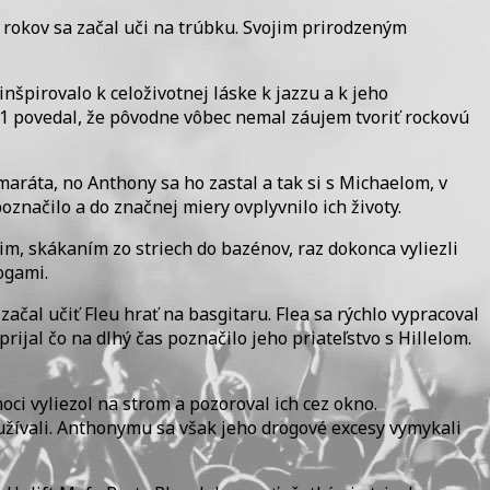
9 rokov sa začal uči na trúbku. Svojim prirodzeným
nšpirovalo k celoživotnej láske k jazzu a k jeho
1 povedal, že pôvodne vôbec nemal záujem tvoriť rockovú
aráta, no Anthony sa ho zastal a tak si s Michaelom, v
označilo a do značnej miery ovplyvnilo ich životy.
im, skákaním zo striech do bazénov, raz dokonca vyliezli
ogami.
ačal učiť Fleu hrať na basgitaru. Flea sa rýchlo vypracoval
ijal čo na dlhý čas poznačilo jeho priateľstvo s Hillelom.
noci vyliezol na strom a pozoroval ich cez okno.
žívali. Anthonymu sa však jeho drogové excesy vymykali