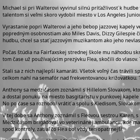
Michael si pri Walterovi vyvinul silnú príťažlivosť k hudbe
talentom si veľmi skoro vydobil miesto v Los Angeles Juni
Vyrastanie popri Walterovi a jeho bebop jazzovej kapely ve
popredným osobnostiam ako Miles Davis, Dizzy Gilespie či
hudbu, chcel sa stať jazzovým muzikantom ako jeho nevlas
Počas štúdia na Fairfaxskej strednej škole mu náhodou skrí
tom čase už používajúcim prezývku Flea, skočili do vlasov.
Stali sa z nich najlepší kamaráti. Všetok voľný čas trávil
celkom nahí na semafór nad frekventovanou križovatkou. T
Anthony sa medzičasom zoznámil s Hillelom Slovakom, ktorý 
a dostal ponuku na miesto basgitaristu v punkovej kapele F
No po čase sa rozhodol vrátiť a spolu s Kiedisom, Slovako
V tej dobe sa Anthony zoznámil s Fleovou sestrou Karen, s k
Medzičasom brigádoval vo veterinánej ambulancii, kde ma
spod kontroly, zatiaľ čo Flea bol vždy ten opatrnejší.