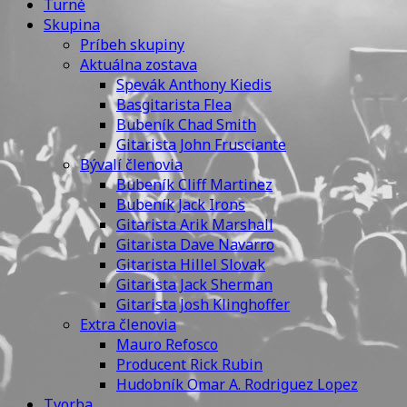
Turné
Skupina
Príbeh skupiny
Aktuálna zostava
Spevák Anthony Kiedis
Basgitarista Flea
Bubeník Chad Smith
Gitarista John Frusciante
Bývalí členovia
Bubeník Cliff Martinez
Bubeník Jack Irons
Gitarista Arik Marshall
Gitarista Dave Navarro
Gitarista Hillel Slovak
Gitarista Jack Sherman
Gitarista Josh Klinghoffer
Extra členovia
Mauro Refosco
Producent Rick Rubin
Hudobník Omar A. Rodriguez Lopez
Tvorba