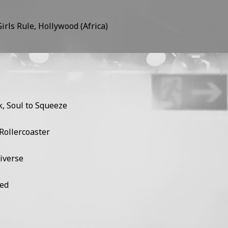
rls Rule, Hollywood (Africa)
k, Soul to Squeeze
Rollercoaster
niverse
ded