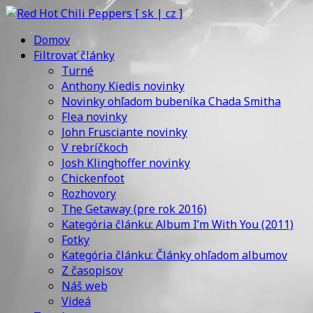
Domov
Filtrovať články
Turné
Anthony Kiedis novinky
Novinky ohľadom bubeníka Chada Smitha
Flea novinky
John Frusciante novinky
V rebríčkoch
Josh Klinghoffer novinky
Chickenfoot
Rozhovory
The Getaway (pre rok 2016)
Kategória článku: Album I’m With You (2011)
Fotky
Kategória článku: Články ohľadom albumov
Z časopisov
Náš web
Videá