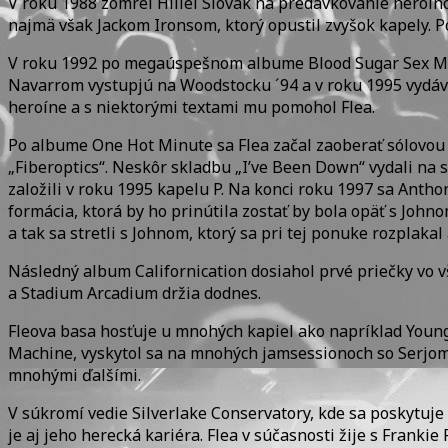
V roku 1988 zomrel Hillel Slovak na predávkovanie heroíno
najmä však Jackom Ironsom, ktorý opustil zvyšok kapely. 
V roku 1992 po megaúspešnom albume Blood Sugar Sex Magi
Navarrom vystupjú na Woodstocku ´94 a v roku 1995 vydáva
heroíne a s niektorými textami mu pomohol Flea.
Po albume One Hot Minute sa Flea začal zaoberať sólovou k
„Fiberoptics“. Neskôr skladbu „I’ve Been Down“ vydali n
založili v roku 1995 kapelu P. Na konci roku 1997 sa Antho
formácia, ktorá by ho prinútila zostať by bola opäť s John
a tak sa stretli s Johnom, ktorý sa pri tej ponuke rozplaka
Následný album Californication dosiahol prvé priečky vo v
a Stadium Arcadium držia dodnes.
Fleova basa hosťuje u mnohých kapiel ako napríklad Young 
Machine, vyskytol sa na mnohých jamsessionoch so Serj
mnohými ďalšími.
V súkromí vedie Silverlake Conservatory, kde sa poskytuj
je aj jeho herecká kariéra. Flea v súčasnosti žije s Frank