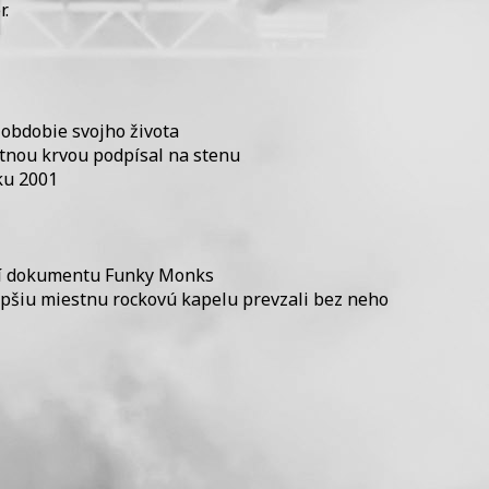
r.
 obdobie svojho života
stnou krvou podpísal na stenu
oku 2001
aní dokumentu Funky Monks
lepšiu miestnu rockovú kapelu prevzali bez neho