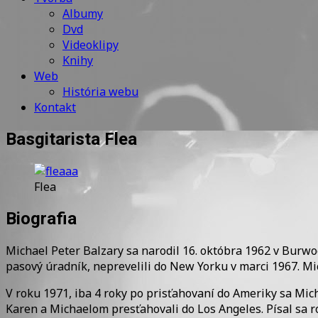
Albumy
Dvd
Videoklipy
Knihy
Web
História webu
Kontakt
Basgitarista Flea
Flea
Biografia
Michael Peter Balzary sa narodil 16. októbra 1962 v Burwo
pasový úradník, neprevelili do New Yorku v marci 1967. Mi
V roku 1971, iba 4 roky po prisťahovaní do Ameriky sa Mic
Karen a Michaelom presťahovali do Los Angeles. Písal sa r