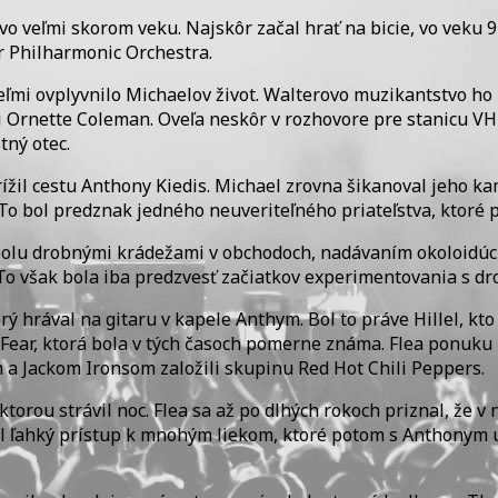
 vo veľmi skorom veku. Najskôr začal hrať na bicie, vo veku 
or Philharmonic Orchestra.
ľmi ovplyvnilo Michaelov život. Walterovo muzikantstvo ho i
 Ornette Coleman. Oveľa neskôr v rozhovore pre stanicu VH
tný otec.
žil cestu Anthony Kiedis. Michael zrovna šikanoval jeho kam
 To bol predznak jedného neuveriteľného priateľstva, ktoré p
i spolu drobnými krádežami v obchodoch, nadávaním okoloidúc
o však bola iba predzvesť začiatkov experimentovania s dr
hrával na gitaru v kapele Anthym. Bol to práve Hillel, kto z
ear, ktorá bola v tých časoch pomerne známa. Flea ponuku pr
m a Jackom Ironsom založili skupinu Red Hot Chili Peppers.
torou strávil noc. Flea sa až po dlhých rokoch priznal, že v 
l ľahký prístup k mnohým liekom, ktoré potom s Anthonym u