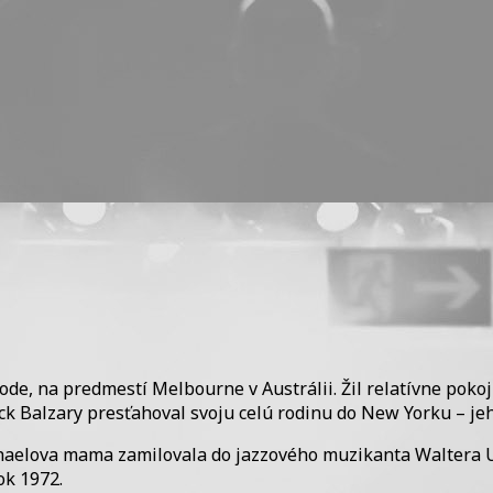
ode, na predmestí Melbourne v Austrálii. Žil relatívne poko
ck Balzary presťahoval svoju celú rodinu do New Yorku – je
haelova mama zamilovala do jazzového muzikanta Waltera Urb
ok 1972.