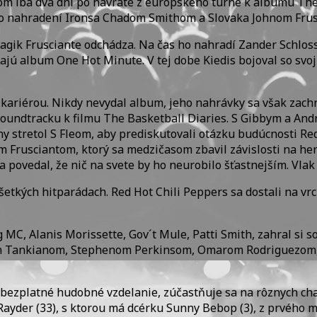
m iba dva dni po návrate z európskeho turné k albumu The U
Po nahradení Ironsa Chadom Smithom a Slovaka Johnom Frusc
k Frusciante odchádza. Na čas ho nahradí Zander Schloss, 
jú album One Hot Minute. V tej dobe Kiedis bojoval so svoj
ariérou. Nikdy nevydal album, jeho nahrávky sa však zachrá
a soundtracku k filmu The Basketball Diaries. S Gibbym a 
ny stretol S Fleom, aby prediskutovali otázku budúcnosti Red
om Frusciantom, ktorý sa medzičasom zbavil závislosti na her
l a povedal, že nič na svete by ho neurobilo šťastnejším. Vl
šetkých hitparádach. Red Hot Chili Peppers sa dostali na v
MC, Alanis Morissette, Gov´t Mule, Patti Smith, zahral si 
om Tankianom, Stephenom Perkinsom, Omarom Rodriguezom, 
e bezplatné hudobné vzdelanie, zúčastňuje sa na rôznych ch
ie Rayder (33), s ktorou má dcérku Sunny Bebop (3), z prvého