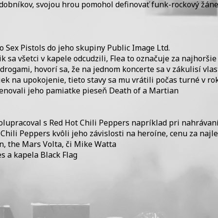
dobníkov, svojou hrou pomohol definovať funk-rockový žáne
o Sex Pistols do jeho skupiny Public Image Ltd.
a všetci v kapele odcudzili, Flea to označuje za najhoršie
 drogami, hovorí sa, že na jednom koncerte sa v zákulisí vla
iek na upokojenie, tieto stavy sa mu vrátili počas turné v r
novali jeho pamiatke pieseň Death of a Martian
polupracoval s Red Hot Chili Peppers napríklad pri nahráv
Chili Peppers kvôli jeho závislosti na heroíne, cenu za naj
n, the Mars Volta, či Mike Watta
es a kapela Black Flag