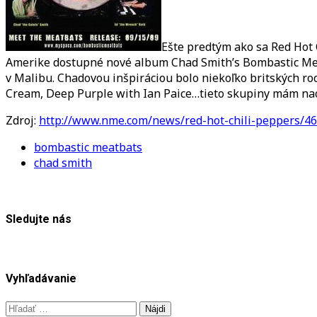
Ešte predtým ako sa Red Hot 
Amerike dostupné nové album Chad Smith’s Bombastic Mea
v Malibu. Chadovou inšpiráciou bolo niekoľko britských roc
Cream, Deep Purple with Ian Paice…tieto skupiny mám naoza
Zdroj:
http://www.nme.com/news/red-hot-chili-peppers/4
bombastic meatbats
chad smith
Sledujte nás
Vyhľadávanie
Hľadať: