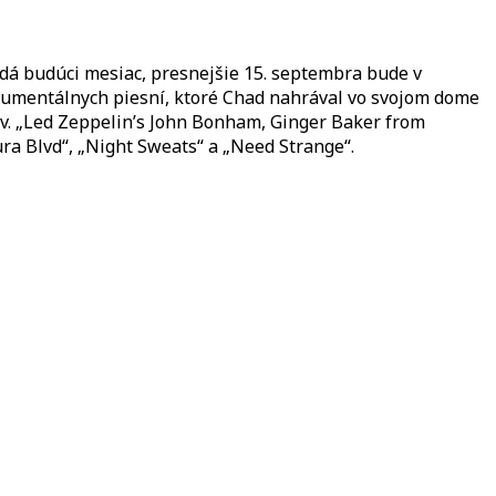
ydá budúci mesiac, presnejšie 15. septembra bude v
umentálnych piesní, ktoré Chad nahrával vo svojom dome
kov. „Led Zeppelin’s John Bonham, Ginger Baker from
ra Blvd“, „Night Sweats“ a „Need Strange“.