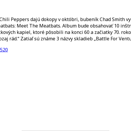
Chili Peppers dajú dokopy v októbri, bubeník Chad Smith v
tbats: Meet The Meatbats. Album bude obsahovať 10 inštr
kových kapiel, ktoré pôsobili na konci 60 a začiatky 70. ro
j rád.“ Zatiaľ sú známe 3 názvy skladieb „Battle For Ventu
6520