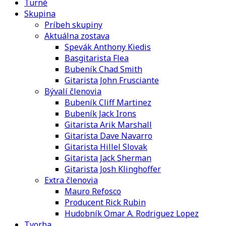
Turné
Skupina
Príbeh skupiny
Aktuálna zostava
Spevák Anthony Kiedis
Basgitarista Flea
Bubeník Chad Smith
Gitarista John Frusciante
Bývalí členovia
Bubeník Cliff Martinez
Bubeník Jack Irons
Gitarista Arik Marshall
Gitarista Dave Navarro
Gitarista Hillel Slovak
Gitarista Jack Sherman
Gitarista Josh Klinghoffer
Extra členovia
Mauro Refosco
Producent Rick Rubin
Hudobník Omar A. Rodriguez Lopez
Tvorba