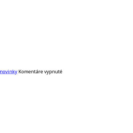
na
 novinky
Komentáre vypnuté
CHAD
SMITH
VYDÁ
SÓLOVÝ
ALBUM