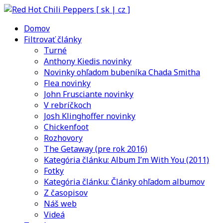
Domov
Filtrovať články
Turné
Anthony Kiedis novinky
Novinky ohľadom bubeníka Chada Smitha
Flea novinky
John Frusciante novinky
V rebríčkoch
Josh Klinghoffer novinky
Chickenfoot
Rozhovory
The Getaway (pre rok 2016)
Kategória článku: Album I’m With You (2011)
Fotky
Kategória článku: Články ohľadom albumov
Z časopisov
Náš web
Videá