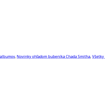
 albumov
,
Novinky ohľadom bubeníka Chada Smitha
,
Všetky