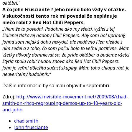
októbri.“
A čo John Frusciante ? Jeho meno bolo vždy v otázke.
V skutočnosti tento rok mi povedal že neplánuje
niečo robiť z Red Hot Chili Peppers.
„Viem že to povedal. Podobne ako my všetci, vyšiel z tej
šialenej tlakovej nádoby Chili Peppers. Aby som bol úprimný,
Johna som nejakú dobu nevydel, ale nedávno Flea niekde s
ním sedel a z toho, čo som počul bolo to veľmi pozitívne. Mám
všetky dôvody domnievať sa, že príde október a budeme všetci
štyria spolu robiť hudbu znova ako Red Hot Chili Peppers.
John je veľmi dôležitá súčasť skupiny. Mám toho chlapa rád. Je
neuveriteľný hudobník.“
Ďalšie informácie by sa mali objaviť v septembri.
Zdroj:
http://www.invisible-movement.net/2009/08/chad-
smith-on-rhcp-regrouping-demos-up-to-10-years-old-
and-john
chad smith
john frusciante