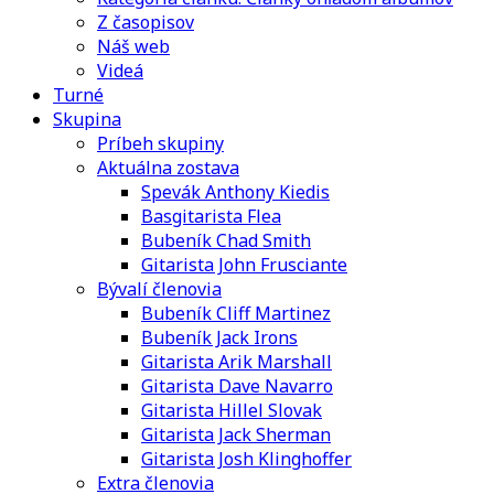
Z časopisov
Náš web
Videá
Turné
Skupina
Príbeh skupiny
Aktuálna zostava
Spevák Anthony Kiedis
Basgitarista Flea
Bubeník Chad Smith
Gitarista John Frusciante
Bývalí členovia
Bubeník Cliff Martinez
Bubeník Jack Irons
Gitarista Arik Marshall
Gitarista Dave Navarro
Gitarista Hillel Slovak
Gitarista Jack Sherman
Gitarista Josh Klinghoffer
Extra členovia