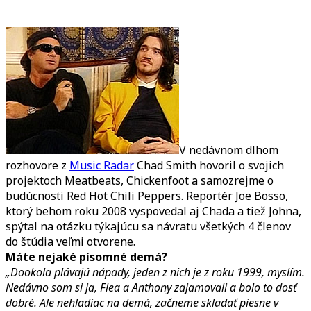
VYJADRENIE
CHADA
SMITHA
O
JOHNOVI,
NÁVRAT
SKUPINY
V
OKTÓBRI
V nedávnom dlhom
rozhovore z
Music Radar
Chad Smith hovoril o svojich
projektoch Meatbeats, Chickenfoot a samozrejme o
budúcnosti Red Hot Chili Peppers. Reportér Joe Bosso,
ktorý behom roku 2008 vyspovedal aj Chada a tiež Johna,
spýtal na otázku týkajúcu sa návratu všetkých 4 členov
do štúdia veľmi otvorene.
Máte nejaké písomné demá?
„Dookola plávajú nápady, jeden z nich je z roku 1999, myslím.
Nedávno som si ja, Flea a Anthony zajamovali a bolo to dosť
dobré. Ale nehladiac na demá, začneme skladať piesne v