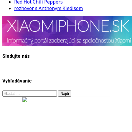
Red Hot Chili Peppers
rozhovor s Anthonym Kiedisom
Sledujte nás
Vyhľadávanie
Hľadať: