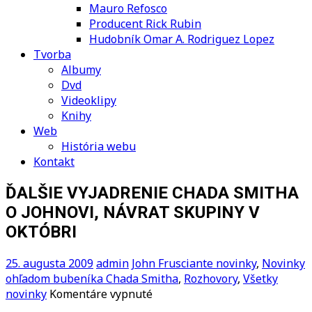
Mauro Refosco
Producent Rick Rubin
Hudobník Omar A. Rodriguez Lopez
Tvorba
Albumy
Dvd
Videoklipy
Knihy
Web
História webu
Kontakt
ĎALŠIE VYJADRENIE CHADA SMITHA
O JOHNOVI, NÁVRAT SKUPINY V
OKTÓBRI
25. augusta 2009
admin
John Frusciante novinky
,
Novinky
ohľadom bubeníka Chada Smitha
,
Rozhovory
,
Všetky
na
novinky
Komentáre vypnuté
ĎALŠIE