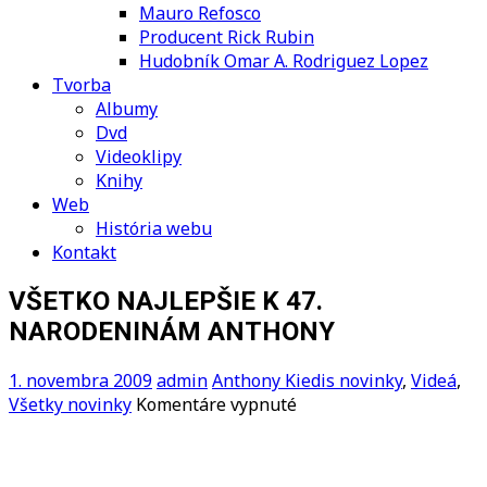
Mauro Refosco
Producent Rick Rubin
Hudobník Omar A. Rodriguez Lopez
Tvorba
Albumy
Dvd
Videoklipy
Knihy
Web
História webu
Kontakt
VŠETKO NAJLEPŠIE K 47.
NARODENINÁM ANTHONY
1. novembra 2009
admin
Anthony Kiedis novinky
,
Videá
,
na
Všetky novinky
Komentáre vypnuté
VŠETKO
NAJLEPŠIE
K