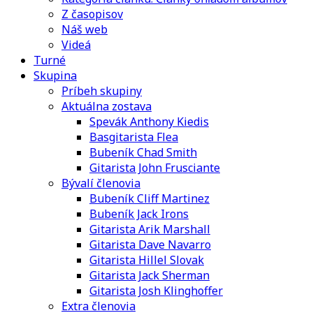
Z časopisov
Náš web
Videá
Turné
Skupina
Príbeh skupiny
Aktuálna zostava
Spevák Anthony Kiedis
Basgitarista Flea
Bubeník Chad Smith
Gitarista John Frusciante
Bývalí členovia
Bubeník Cliff Martinez
Bubeník Jack Irons
Gitarista Arik Marshall
Gitarista Dave Navarro
Gitarista Hillel Slovak
Gitarista Jack Sherman
Gitarista Josh Klinghoffer
Extra členovia