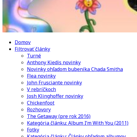
Domov
Filtrovať články
Turné
Anthony Kiedis novinky
Novinky ohľadom bubeníka Chada Smitha
Flea novinky
John Frusciante novinky
V rebríčkoch
Josh Klinghoffer novinky
Chickenfoot
Rozhovory
The Getaway (pre rok 2016)
Kategória článku: Album I’m With You (2011)
Fotky
Kategória článku: Články ohľadom albumov