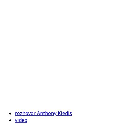
47.
NARODENINÁM
ANTHONY
rozhovor Anthony Kiedis
video