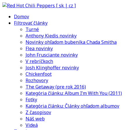
Domov
Filtrovať články
Turné
Anthony Kiedis novinky
Novinky ohľadom bubeníka Chada Smitha
Flea novinky
John Frusciante novinky
V rebríčkoch
Josh Klinghoffer novinky
Chickenfoot
Rozhovory
The Getaway (pre rok 2016)
Kategória článku: Album I’m With You (2011)
Fotky
Kategória článku: Články ohľadom albumov
Z časopisov
Náš web
Videá