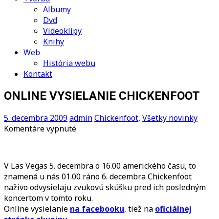
Albumy
Dvd
Videoklipy
Knihy
Web
História webu
Kontakt
ONLINE VYSIELANIE CHICKENFOOT
5. decembra 2009
admin
Chickenfoot
,
Všetky novinky
na
Komentáre vypnuté
ONLINE
VYSIELANIE
CHICKENFOOT
V Las Vegas 5. decembra o 16.00 amerického času, to
znamená u nás 01.00 ráno 6. decembra Chickenfoot
naživo odvysielaju zvukovú skúšku pred ich posledným
koncertom v tomto roku.
Online vysielanie
na facebooku
, tiež na
oficiálnej