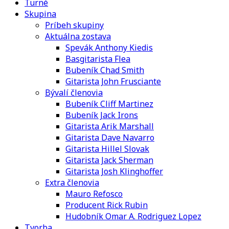
Turné
Skupina
Príbeh skupiny
Aktuálna zostava
Spevák Anthony Kiedis
Basgitarista Flea
Bubeník Chad Smith
Gitarista John Frusciante
Bývalí členovia
Bubeník Cliff Martinez
Bubeník Jack Irons
Gitarista Arik Marshall
Gitarista Dave Navarro
Gitarista Hillel Slovak
Gitarista Jack Sherman
Gitarista Josh Klinghoffer
Extra členovia
Mauro Refosco
Producent Rick Rubin
Hudobník Omar A. Rodriguez Lopez
Tvorba