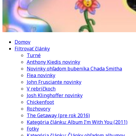
Domov
Filtrovať články
Turné
Anthony Kiedis novinky
Novinky ohľadom bubeníka Chada Smitha
Flea novinky
John Frusciante novinky
V rebríčkoch
Josh Klinghoffer novinky
Chickenfoot
Rozhovory
The Getaway (pre rok 2016)
Kategória článku: Album I’m With You (2011)
Fotky
Kategória článku: Články ohľadom albumov