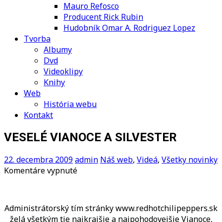
Mauro Refosco
Producent Rick Rubin
Hudobník Omar A. Rodriguez Lopez
Tvorba
Albumy
Dvd
Videoklipy
Knihy
Web
História webu
Kontakt
VESELÉ VIANOCE A SILVESTER
22. decembra 2009
admin
Náš web
,
Videá
,
Všetky novinky
na
Komentáre vypnuté
VESELÉ
VIANOCE
A
Administrátorský tím stránky www.redhotchilipeppers.sk
SILVESTER
želá všetkým tie najkrajšie a najpohodovejšie Vianoce,