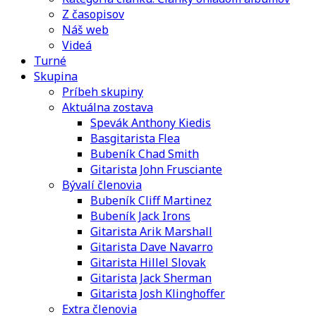
Z časopisov
Náš web
Videá
Turné
Skupina
Príbeh skupiny
Aktuálna zostava
Spevák Anthony Kiedis
Basgitarista Flea
Bubeník Chad Smith
Gitarista John Frusciante
Bývalí členovia
Bubeník Cliff Martinez
Bubeník Jack Irons
Gitarista Arik Marshall
Gitarista Dave Navarro
Gitarista Hillel Slovak
Gitarista Jack Sherman
Gitarista Josh Klinghoffer
Extra členovia