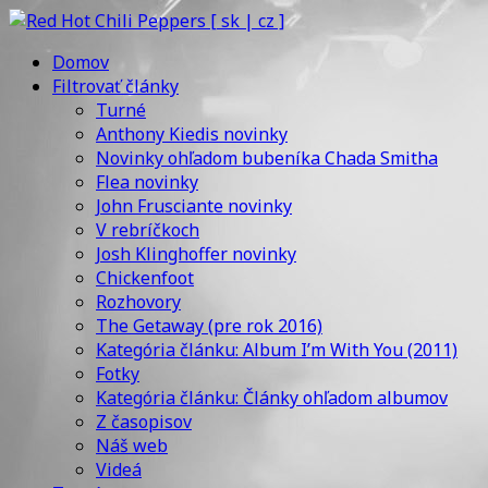
Domov
Filtrovať články
Turné
Anthony Kiedis novinky
Novinky ohľadom bubeníka Chada Smitha
Flea novinky
John Frusciante novinky
V rebríčkoch
Josh Klinghoffer novinky
Chickenfoot
Rozhovory
The Getaway (pre rok 2016)
Kategória článku: Album I’m With You (2011)
Fotky
Kategória článku: Články ohľadom albumov
Z časopisov
Náš web
Videá