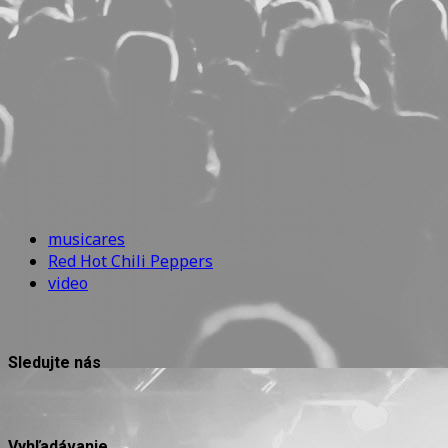
musicares
Red Hot Chili Peppers
video
Sledujte nás
Vyhľadávanie