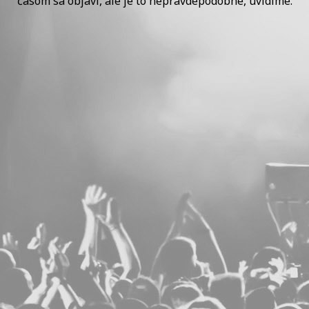
časom sa objaví, ale je to nepravdepodobné, uvidíme.