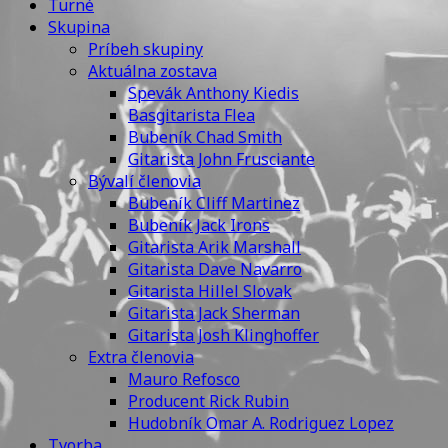
Turné
Skupina
Príbeh skupiny
Aktuálna zostava
Spevák Anthony Kiedis
Basgitarista Flea
Bubeník Chad Smith
Gitarista John Frusciante
Bývalí členovia
Bubeník Cliff Martinez
Bubeník Jack Irons
Gitarista Arik Marshall
Gitarista Dave Navarro
Gitarista Hillel Slovak
Gitarista Jack Sherman
Gitarista Josh Klinghoffer
Extra členovia
Mauro Refosco
Producent Rick Rubin
Hudobník Omar A. Rodriguez Lopez
Tvorba