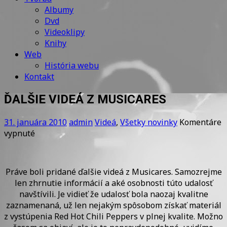
Albumy
Dvd
Videoklipy
Knihy
Web
História webu
Kontakt
ĎALŠIE VIDEÁ Z MUSICARES
31. januára 2010
admin
Videá
,
Všetky novinky
Komentáre
na
vypnuté
ĎALŠIE
VIDEÁ
Z
Práve boli pridané ďalšie videá z Musicares. Samozrejme
MUSICARES
len zhrnutie informácií a aké osobnosti túto udalosť
navštívili. Je vidieť že udalosť bola naozaj kvalitne
zaznamenaná, už len nejakým spôsobom získať materiál
z vystúpenia Red Hot Chili Peppers v plnej kvalite. Možno