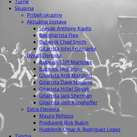
Turné
Skupina
Príbeh skupiny
Aktuálna zostava
Spevák Anthony Kiedis
Basgitarista Flea
Bubeník Chad Smith
Gitarista John Frusciante
Bývalí členovia
Bubeník Cliff Martinez
Bubeník Jack Irons
Gitarista Arik Marshall
Gitarista Dave Navarro
Gitarista Hillel Slovak
Gitarista Jack Sherman
Gitarista Josh Klinghoffer
Extra členovia
Mauro Refosco
Producent Rick Rubin
Hudobník Omar A. Rodriguez Lopez
Tvorba