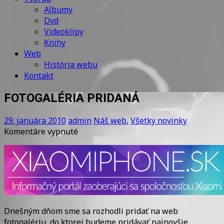
Albumy
Dvd
Videoklipy
Knihy
Web
História webu
Kontakt
FOTOGALÉRIA PRIDANÁ
29. januára 2010
admin
Náš web
,
Všetky novinky
na
Komentáre vypnuté
FOTOGALÉRIA
PRIDANÁ
Dnešným dňom sme sa rozhodli pridať na web
fotogalériu, do ktorej budeme pridávať najnovšie