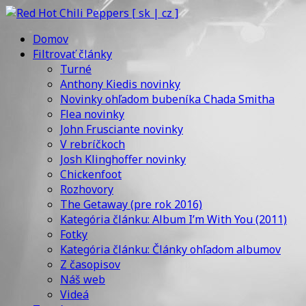
Domov
Filtrovať články
Turné
Anthony Kiedis novinky
Novinky ohľadom bubeníka Chada Smitha
Flea novinky
John Frusciante novinky
V rebríčkoch
Josh Klinghoffer novinky
Chickenfoot
Rozhovory
The Getaway (pre rok 2016)
Kategória článku: Album I’m With You (2011)
Fotky
Kategória článku: Články ohľadom albumov
Z časopisov
Náš web
Videá