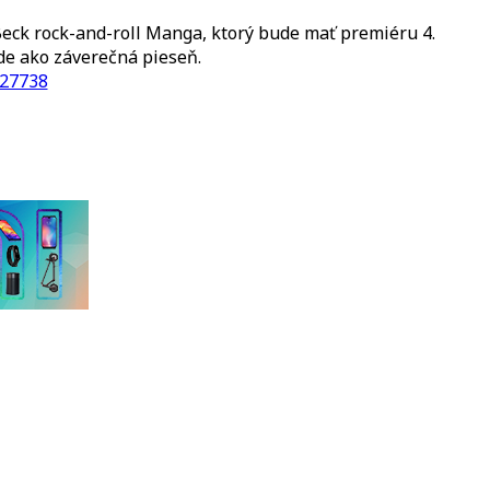
eck rock-and-roll Manga, ktorý bude mať premiéru 4.
de ako záverečná pieseň.
=27738