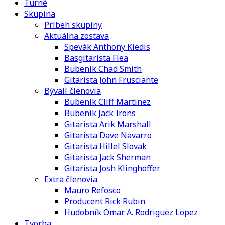
Turné
Skupina
Príbeh skupiny
Aktuálna zostava
Spevák Anthony Kiedis
Basgitarista Flea
Bubeník Chad Smith
Gitarista John Frusciante
Bývalí členovia
Bubeník Cliff Martinez
Bubeník Jack Irons
Gitarista Arik Marshall
Gitarista Dave Navarro
Gitarista Hillel Slovak
Gitarista Jack Sherman
Gitarista Josh Klinghoffer
Extra členovia
Mauro Refosco
Producent Rick Rubin
Hudobník Omar A. Rodriguez Lopez
Tvorba