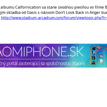
 albumu Calfornication sa stane úvodnou piesňou vo filme B
ým skladba od Oasis s názvom Don’t Look Back in Anger bu
:
http://www.stadium-arcadium.com/forum/viewtopic.php?t