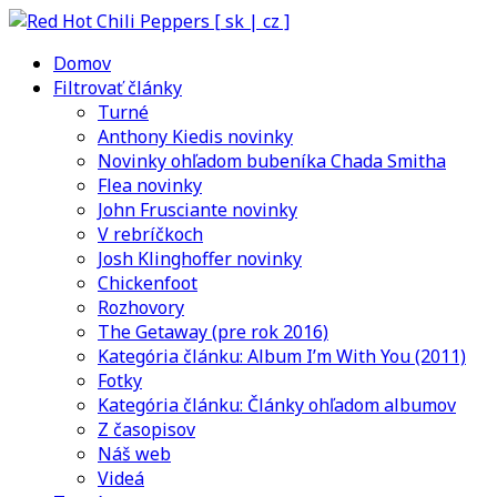
Domov
Filtrovať články
Turné
Anthony Kiedis novinky
Novinky ohľadom bubeníka Chada Smitha
Flea novinky
John Frusciante novinky
V rebríčkoch
Josh Klinghoffer novinky
Chickenfoot
Rozhovory
The Getaway (pre rok 2016)
Kategória článku: Album I’m With You (2011)
Fotky
Kategória článku: Články ohľadom albumov
Z časopisov
Náš web
Videá