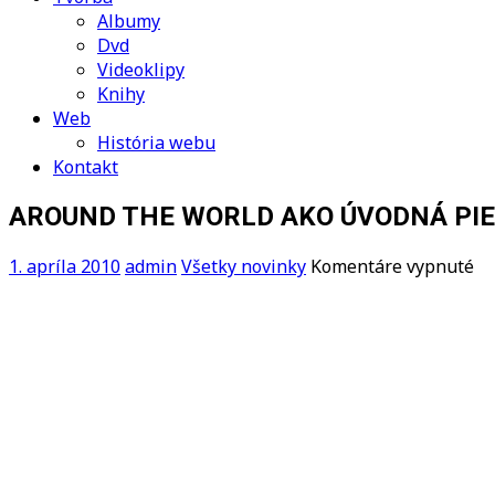
Albumy
Dvd
Videoklipy
Knihy
Web
História webu
Kontakt
AROUND THE WORLD AKO ÚVODNÁ PIE
na
1. apríla 2010
admin
Všetky novinky
Komentáre vypnuté
A
T
W
A
Ú
PI
K
FI