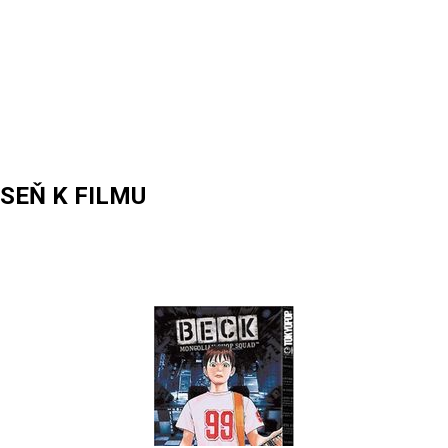
SEŇ K FILMU
ROUND
HE
ORLD
KO
VODNÁ
ESEŇ
LMU