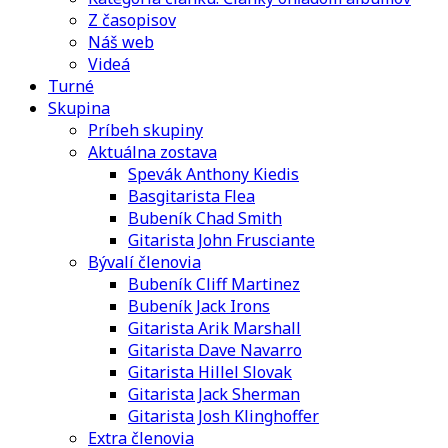
Z časopisov
Náš web
Videá
Turné
Skupina
Príbeh skupiny
Aktuálna zostava
Spevák Anthony Kiedis
Basgitarista Flea
Bubeník Chad Smith
Gitarista John Frusciante
Bývalí členovia
Bubeník Cliff Martinez
Bubeník Jack Irons
Gitarista Arik Marshall
Gitarista Dave Navarro
Gitarista Hillel Slovak
Gitarista Jack Sherman
Gitarista Josh Klinghoffer
Extra členovia