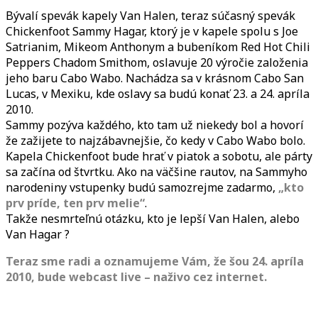
JEHO
Bývalí spevák kapely Van Halen, teraz súčasný spevák
CHICKENFOOT
Chickenfoot Sammy Hagar, ktorý je v kapele spolu s Joe
ŠOU
Satrianim, Mikeom Anthonym a bubeníkom Red Hot Chili
V
Peppers Chadom Smithom, oslavuje 20 výročie založenia
CABO
jeho baru Cabo Wabo. Nachádza sa v krásnom Cabo San
WABO
Lucas, v Mexiku, kde oslavy sa budú konať 23. a 24. apríla
2010.
Sammy pozýva každého, kto tam už niekedy bol a hovorí
že zažijete to najzábavnejšie, čo kedy v Cabo Wabo bolo.
Kapela Chickenfoot bude hrať v piatok a sobotu, ale párty
sa začína od štvrtku. Ako na väčšine rautov, na Sammyho
narodeniny vstupenky budú samozrejme zadarmo,
„kto
prv príde, ten prv melie“
.
Takže nesmrteľnú otázku, kto je lepší Van Halen, alebo
Van Hagar ?
Teraz sme radi a oznamujeme Vám, že šou 24. apríla
2010, bude webcast live – naživo cez internet.