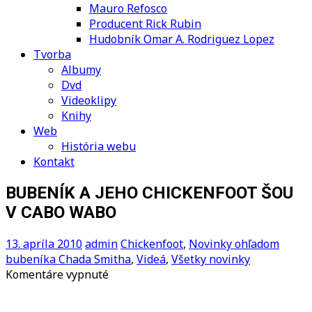
Mauro Refosco
Producent Rick Rubin
Hudobník Omar A. Rodriguez Lopez
Tvorba
Albumy
Dvd
Videoklipy
Knihy
Web
História webu
Kontakt
BUBENÍK A JEHO CHICKENFOOT ŠOU
V CABO WABO
13. apríla 2010
admin
Chickenfoot
,
Novinky ohľadom
bubeníka Chada Smitha
,
Videá
,
Všetky novinky
na
Komentáre vypnuté
BUBENÍK
A