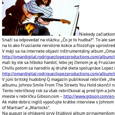
Niekedy začiatkom
Snaží sa odpovedať na otázku: „Čo je to hudba?“. To ale 
na to ako Frusciante nervózne kokce a filozofuje uprostre
V máji sa na internete objavil inštrumentálny album „Omar
http://omardigital.rodriguezlopezproductions.com/album/
mali by ste sa hlboko hanbiť, lebo jej členom je aj Fruscian
Chvíľu potom sa narodilo aj druhé dieťa spolupráce Lopez 
http://omardigital.rodriguezlopezproductions.com/album/
V júni britský hudobný Q magazín publikoval rebríček „the
albumu. Johnov Smile From The Streets You Hold skončil na
Tento rebríčkový rok sa však rebríčkoval aj pred tým a Jo
mieste v rebríčku Gibson.com –
http://www.gibson.com/en-
Ak máte dobrú ingliš vypočujte krátke interview s Johno
of Martian“ a „Warlocks“.
Na august je ohlásený prvý štúdiový album prinajmenšom 