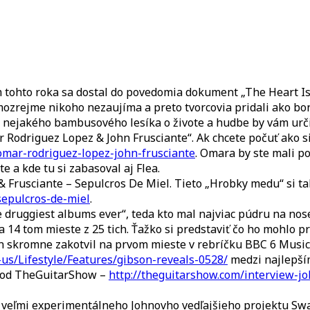
Z
KAPELY
?
 tohto roka sa dostal do povedomia dokument „The Heart 
samozrejme nikoho nezaujíma a preto tvorcovia pridali ako 
d nejakého bambusového lesíka o živote a hudbe by vám urči
 Rodriguez Lopez & John Frusciante“. Ak chcete počuť ako si
omar-rodriguez-lopez-john-frusciante
. Omara by ste mali p
te a kde tu si zabasoval aj Flea.
& Frusciante – Sepulcros De Miel. Tieto „Hrobky medu“ si t
sepulcros-de-miel
.
 druggiest albums ever“, teda kto mal najviac púdru na nos
 14 tom mieste z 25 tich. Ťažko si predstaviť čo ho mohlo p
hn skromne zakotvil na prvom mieste v rebríčku BBC 6 Music 
us/Lifestyle/Features/gibson-reveals-0528/
medzi najlepším
m od TheGuitarShow –
http://theguitarshow.com/interview-jo
veľmi experimentálneho Johnovho vedľajšieho projektu Swah