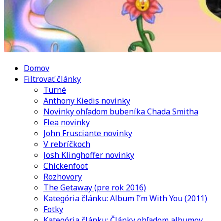
Domov
Filtrovať články
Turné
Anthony Kiedis novinky
Novinky ohľadom bubeníka Chada Smitha
Flea novinky
John Frusciante novinky
V rebríčkoch
Josh Klinghoffer novinky
Chickenfoot
Rozhovory
The Getaway (pre rok 2016)
Kategória článku: Album I’m With You (2011)
Fotky
Kategória článku: Články ohľadom albumov