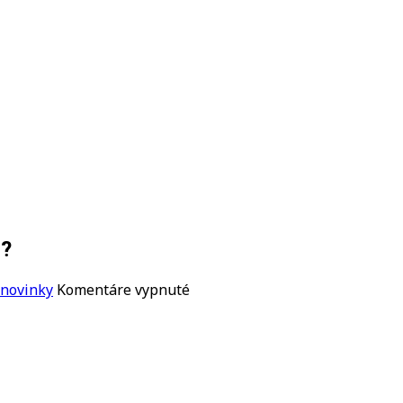
?
na
 novinky
Komentáre vypnuté
ČO
ROBÍ
JOHN
PO
ODCHODE