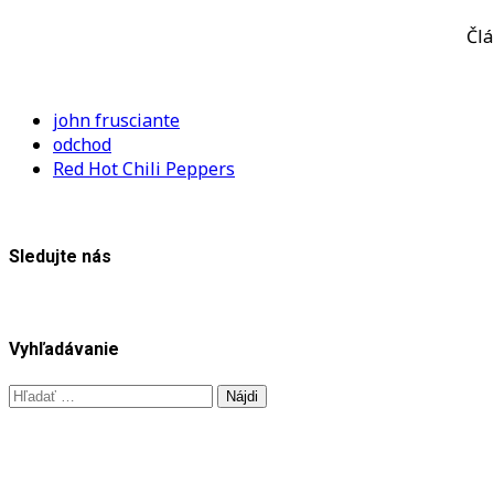
Člá
john frusciante
odchod
Red Hot Chili Peppers
Sledujte nás
Vyhľadávanie
Hľadať: