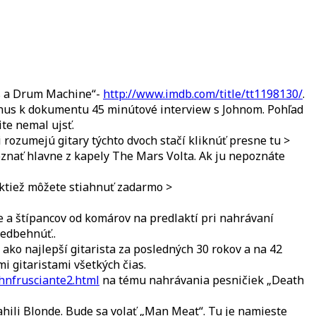
Is a Drum Machine“-
http://www.imdb.com/title/tt1198130/
.
bonus k dokumentu 45 minútové interview s Johnom. Pohľad
te nemal ujsť.
 rozumejú gitary týchto dvoch stačí kliknúť presne tu >
oznať hlavne z kapely The Mars Volta. Ak ju nepoznáte
aktiež môžete stiahnuť zadarmo >
e a štípancov od komárov na predlaktí pri nahrávaní
redbehnúť..
ako najlepší gitarista za posledných 30 rokov a na 42
i gitaristami všetkých čias.
hnfrusciante2.html
na tému nahrávania pesničiek „Death
ili Blonde. Bude sa volať „Man Meat“. Tu je namieste