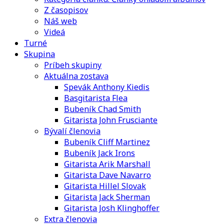
Z časopisov
Náš web
Videá
Turné
Skupina
Príbeh skupiny
Aktuálna zostava
Spevák Anthony Kiedis
Basgitarista Flea
Bubeník Chad Smith
Gitarista John Frusciante
Bývalí členovia
Bubeník Cliff Martinez
Bubeník Jack Irons
Gitarista Arik Marshall
Gitarista Dave Navarro
Gitarista Hillel Slovak
Gitarista Jack Sherman
Gitarista Josh Klinghoffer
Extra členovia