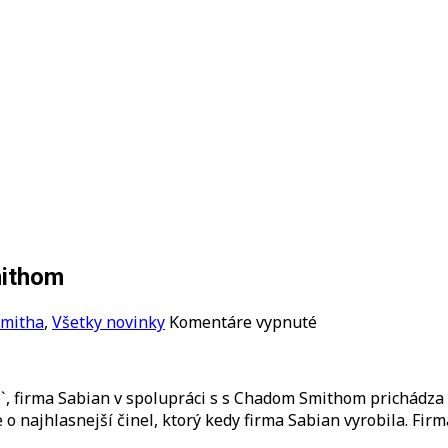
mithom
na
Smitha
,
Všetky novinky
Komentáre vypnuté
Firma
Sabian
spolupracuje
`, firma Sabian v spolupráci s s Chadom Smithom prichádza 
s
e o najhlasnejší činel, ktorý kedy firma Sabian vyrobila. F
Chadom