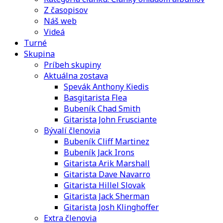
Z časopisov
Náš web
Videá
Turné
Skupina
Príbeh skupiny
Aktuálna zostava
Spevák Anthony Kiedis
Basgitarista Flea
Bubeník Chad Smith
Gitarista John Frusciante
Bývalí členovia
Bubeník Cliff Martinez
Bubeník Jack Irons
Gitarista Arik Marshall
Gitarista Dave Navarro
Gitarista Hillel Slovak
Gitarista Jack Sherman
Gitarista Josh Klinghoffer
Extra členovia