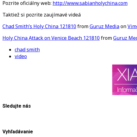
Pozrite oficiálny web:
http://www.sabianholychina.com
Taktiež si pozrite zaujímavé videá
Chad Smith’s Holy China 121810
from
Guruz Media
on
Vim
Holy China Attack on Venice Beach 121810
from
Guruz Me
chad smith
video
Sledujte nás
Vyhľadávanie