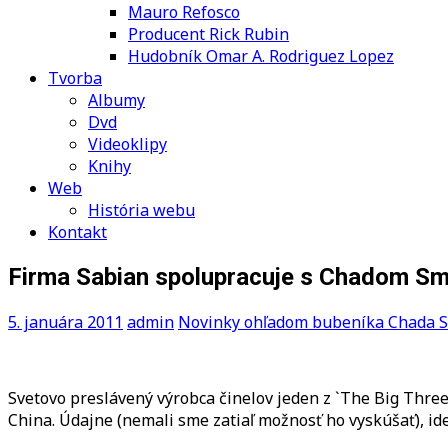
Mauro Refosco
Producent Rick Rubin
Hudobník Omar A. Rodriguez Lopez
Tvorba
Albumy
Dvd
Videoklipy
Knihy
Web
História webu
Kontakt
Firma Sabian spolupracuje s Chadom S
5. januára 2011
admin
Novinky ohľadom bubeníka Chada 
Svetovo preslávený výrobca činelov jeden z `The Big Three
China. Údajne (nemali sme zatiaľ možnosť ho vyskúšať), id