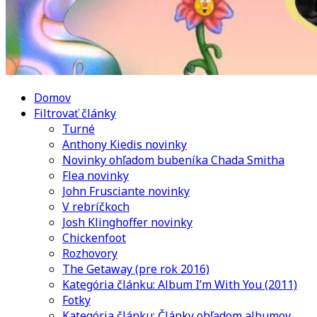
Domov
Filtrovať články
Turné
Anthony Kiedis novinky
Novinky ohľadom bubeníka Chada Smitha
Flea novinky
John Frusciante novinky
V rebríčkoch
Josh Klinghoffer novinky
Chickenfoot
Rozhovory
The Getaway (pre rok 2016)
Kategória článku: Album I’m With You (2011)
Fotky
Kategória článku: Články ohľadom albumov