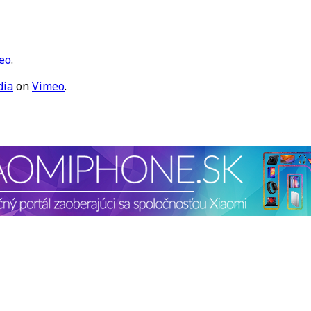
Smithom
eo
.
dia
on
Vimeo
.