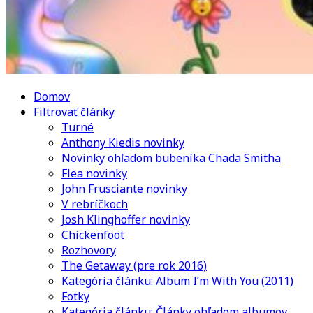
Domov
Filtrovať články
Turné
Anthony Kiedis novinky
Novinky ohľadom bubeníka Chada Smitha
Flea novinky
John Frusciante novinky
V rebríčkoch
Josh Klinghoffer novinky
Chickenfoot
Rozhovory
The Getaway (pre rok 2016)
Kategória článku: Album I’m With You (2011)
Fotky
Kategória článku: Články ohľadom albumov