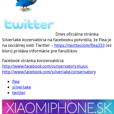
Twitteri
Dnes oficiálna stránka
Silverlake kozervatória na facebooku potvrdila, že Flea je
na sociálnej sieti Twitter –
https://twitter.com/flea333
cez
ktorú pridáva informácie pre fanúšikov.
Facebook stránka konzervatória:
http://www.facebook.com/conservatory.music
http://www.facebook.com/silverlake.conservatory
flea
silverlake
twitter