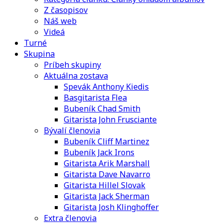
Z časopisov
Náš web
Videá
Turné
Skupina
Príbeh skupiny
Aktuálna zostava
Spevák Anthony Kiedis
Basgitarista Flea
Bubeník Chad Smith
Gitarista John Frusciante
Bývalí členovia
Bubeník Cliff Martinez
Bubeník Jack Irons
Gitarista Arik Marshall
Gitarista Dave Navarro
Gitarista Hillel Slovak
Gitarista Jack Sherman
Gitarista Josh Klinghoffer
Extra členovia