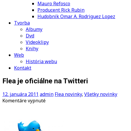
Mauro Refosco
Producent Rick Rubin
Hudobník Omar A. Rodriguez Lopez
Tvorba
Albumy
Dvd
Videoklipy
Knihy
Web
História webu
Kontakt
Flea je oficiálne na Twitteri
12. januára 2011
admin
Flea novinky
,
Všetky novinky
na
Komentáre vypnuté
Flea
je
oficiálne
na