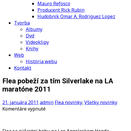
Mauro Refosco
Producent Rick Rubin
Hudobník Omar A. Rodriguez Lopez
Tvorba
Albumy
Dvd
Videoklipy
Knihy
Web
História webu
Kontakt
Flea pobeží za tím Silverlake na LA
maratóne 2011
21. januára 2011
admin
Flea novinky
,
Všetky novinky
na
Komentáre vypnuté
Flea
pobeží
za
Flea sa zúčastní behu na Los Angeleskom Honda