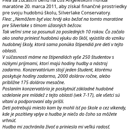
tím
maratóne 20. marca 2011, aby získal finančné prostriedky
Silverlake
pre svoju hudobnú školu, Silverlake Conservatory.
na
Flea: „Nemôžem byť viac hrdý ako bežať na tomto maratóne
LA
pre Silverlake s tímom úžasných bežcov.
maratóne
Tak veľmi sme sa posunuli za posledných 10 rokov. Čo začalo
2011
ako snaha priniesť hudobnú výuku do škôl, vyústila do vzniku
hudobnej školy, ktorá sama ponúka štipendiá pre deti v tejto
oblasti.
V súčasnosti máme na štipendiách vyše 250 študentov s
nízkymi príjmami, ktorí majú hodiny hudby a nástroj
zadarmo. Konzervatórium stojí jeden študent, ktorému
poskytuje hodiny zadarmo, 2000 dolárov ročne, alebo
približne 175 dolárov mesačne.
Poslaním konzervatória je poskytnúť základné hudobné
vzdelanie pre mládež z tejto oblasti (vek 7-17), ale všetci sú
vítaní a podporovaní aby prišli.
Deti potrebujú miesto kam by mohli ísť po škole a cez víkendy,
kde je pozitívny vplyv a hudba je niečo do čoho sa môžete
vrhnúť.
Hudba mi zachránila živoť a priniesla mi veľkú radosť.