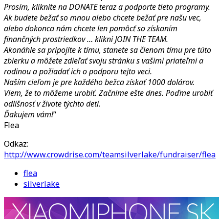
Prosím, kliknite na DONATE
teraz a podporte tieto programy.
Ak budete bežať so mnou alebo chcete bežať pre našu vec,
alebo dokonca nám chcete len pomôcť so získaním
finančných prostriedkov … klikni JOIN THE TEAM.
Akonáhle sa pripojíte k tímu, stanete sa členom tímu pre túto
zbierku a môžete zdieľať svoju stránku s vašimi priateľmi a
rodinou a požiadať ich o podporu tejto veci.
Naším cieľom je pre každého bežca získať 1000 dolárov.
Viem, že to môžeme urobiť. Začnime ešte dnes. Poďme urobiť
odlišnosť v živote týchto detí.
Ďakujem vám!
“
Flea
Odkaz:
http://www.crowdrise.com/teamsilverlake/fundraiser/flea
flea
silverlake