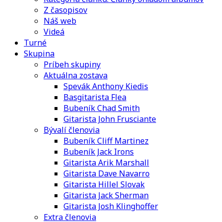
Z časopisov
Náš web
Videá
Turné
Skupina
Príbeh skupiny
Aktuálna zostava
Spevák Anthony Kiedis
Basgitarista Flea
Bubeník Chad Smith
Gitarista John Frusciante
Bývalí členovia
Bubeník Cliff Martinez
Bubeník Jack Irons
Gitarista Arik Marshall
Gitarista Dave Navarro
Gitarista Hillel Slovak
Gitarista Jack Sherman
Gitarista Josh Klinghoffer
Extra členovia