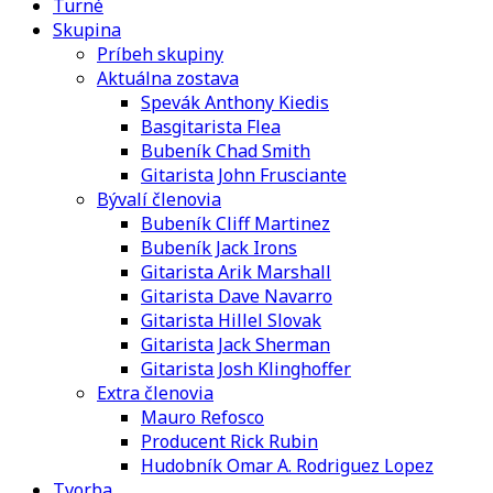
Turné
Skupina
Príbeh skupiny
Aktuálna zostava
Spevák Anthony Kiedis
Basgitarista Flea
Bubeník Chad Smith
Gitarista John Frusciante
Bývalí členovia
Bubeník Cliff Martinez
Bubeník Jack Irons
Gitarista Arik Marshall
Gitarista Dave Navarro
Gitarista Hillel Slovak
Gitarista Jack Sherman
Gitarista Josh Klinghoffer
Extra členovia
Mauro Refosco
Producent Rick Rubin
Hudobník Omar A. Rodriguez Lopez
Tvorba