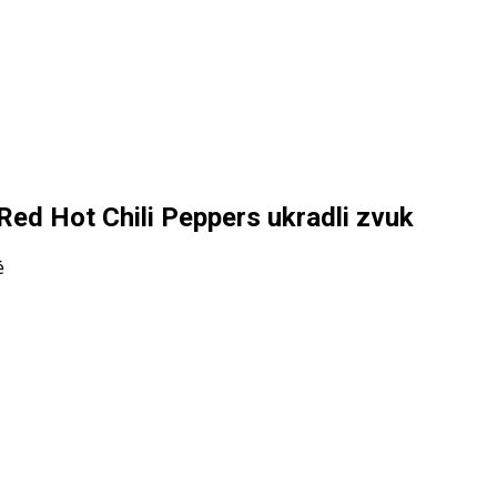
Red Hot Chili Peppers ukradli zvuk
na
é
Frontman
kapely
Gang
Of
Four
–
ako
im
Red