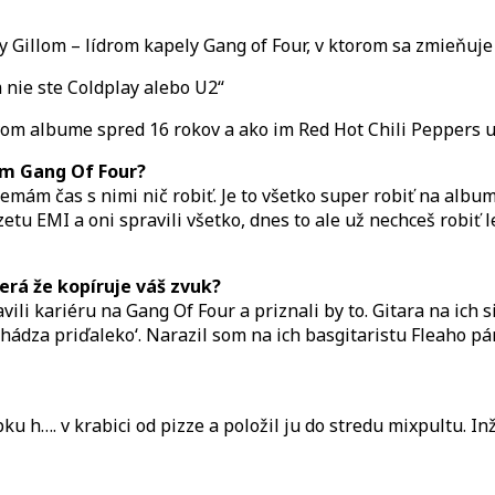
Hot
Chili
y Gillom – lídrom kapely Gang of Four, v ktorom sa zmieňuje 
Peppers
ukradli
 nie ste Coldplay alebo U2“
zvuk
vom albume spred 16 rokov a ako im Red Hot Chili Peppers 
um Gang Of Four?
emám čas s nimi nič robiť. Je to všetko super robiť na alb
zetu EMI a oni spravili všetko, dnes to ale už nechceš robiť
erá že kopíruje váš zvuk?
ili kariéru na Gang Of Four a priznali by to. Gitara na ich s
achádza priďaleko‘. Narazil som na ich basgitaristu Fleaho 
u h…. v krabici od pizze a položil ju do stredu mixpultu. Inž