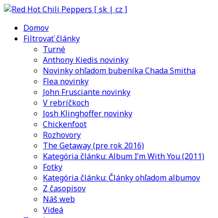
Domov
Filtrovať články
Turné
Anthony Kiedis novinky
Novinky ohľadom bubeníka Chada Smitha
Flea novinky
John Frusciante novinky
V rebríčkoch
Josh Klinghoffer novinky
Chickenfoot
Rozhovory
The Getaway (pre rok 2016)
Kategória článku: Album I’m With You (2011)
Fotky
Kategória článku: Články ohľadom albumov
Z časopisov
Náš web
Videá