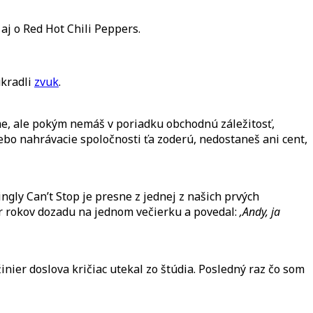
aj o Red Hot Chili Peppers.
ukradli
zvuk
.
ume, ale pokým nemáš v poriadku obchodnú záležitosť,
 lebo nahrávacie spoločnosti ťa zoderú, nedostaneš ani cent,
ingly Can’t Stop je presne z jednej z našich prvých
pár rokov dozadu na jednom večierku a povedal:
‚Andy, ja
inier doslova kričiac utekal zo štúdia. Posledný raz čo som