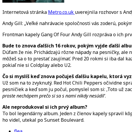
Internetová stránka
Metro.co.uk
uverejnila rozhovor s And
Andy Gill: „Veľké nahrávacie spoločnosti vás zoderú, pokým
Frontman kapely Gang Of Four Andy Gill rozpráva o ich pr
Bude to znova ďalších 16 rokov, pokým vyjde ďalší alb
Dúfam že nie. Prichádzajú rôzne nápady na pesničky, ale n
môžeš sa o to prestať zaujímať. Pred 20 rokmi si iba dal ka
pokiaľ nie si Coldplay alebo U2.
Čo si myslíš keď znova počuješ ďalšiu kapelu, ktorá vyz
Už som na to zvyknutý. Red Hot Chili Peppers očividne sprav
pesničiek a keď som ju počul, pomyslel som si: ‚Toto už z
proste nechápem prečo si sa s nami nikdy nesúdil‘
.
Ale neprodukoval si ich prvý album?
To bol legendárny album. Jeden z členov kapely spravil kôpk
ho videl, utekal po Sunset Boulevard.
flea