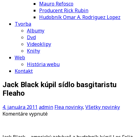
Mauro Refosco
Producent Rick Rubin
Hudobník Omar A. Rodriguez Lopez
Tvorba
Albumy
Dvd
Videoklipy
Knihy
Web
História webu
Kontakt
Jack Black kúpil sídlo basgitaristu
Fleaho
4. januára 2011
admin
Flea novinky
,
Všetky novinky
na
Komentáre vypnuté
Jack
Black
kúpil
Jack Black – americký zabávač a hudobník kúpil Los Feliz