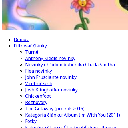
Domov
Filtrovať články
Turné
Anthony Kiedis novinky
Novinky ohľadom bubeníka Chada Smitha
Flea novinky
John Frusciante novinky
V rebríčkoch
Josh Klinghoffer novinky
Chickenfoot
Rozhovory
The Getaway (pre rok 2016)
Kategória článku: Album I’m With You (2011)
Fotky
Kategória článku: Články ohľadom albumov