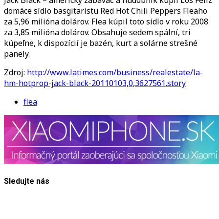
sídlo
domáce sídlo basgitaristu Red Hot Chili Peppers Fleaho
basgitaristu
za 5,96 milióna dolárov. Flea kúpil toto sídlo v roku 2008
Fleaho
za 3,85 milióna dolárov. Obsahuje sedem spální, tri
kúpeľne, k dispozícií je bazén, kurt a solárne strešné
panely.
Zdroj:
http://www.latimes.com/business/realestate/la-
hm-hotprop-jack-black-20110103,0,3627561.story
flea
Sledujte nás