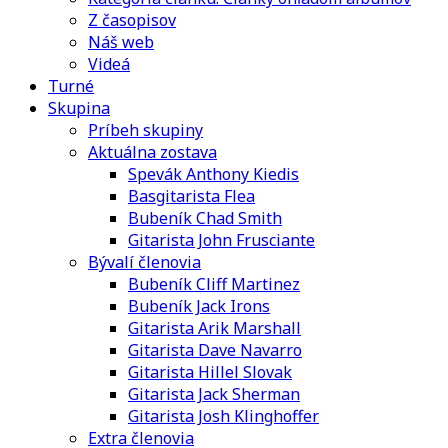
Z časopisov
Náš web
Videá
Turné
Skupina
Príbeh skupiny
Aktuálna zostava
Spevák Anthony Kiedis
Basgitarista Flea
Bubeník Chad Smith
Gitarista John Frusciante
Bývalí členovia
Bubeník Cliff Martinez
Bubeník Jack Irons
Gitarista Arik Marshall
Gitarista Dave Navarro
Gitarista Hillel Slovak
Gitarista Jack Sherman
Gitarista Josh Klinghoffer
Extra členovia