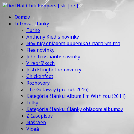
Domov
Filtrovať články
Turné
Anthony Kiedis novinky
Novinky ohľadom bubeníka Chada Smitha
Flea novinky
John Frusciante novinky
V rebríčkoch
Josh Klinghoffer novinky
Chickenfoot
Rozhovory
The Getaway (pre rok 2016)
Kategória článku: Album I’m With You (2011)
Fotky
Kategória článku: Články ohľadom albumov
Z časopisov
Náš web
Videá