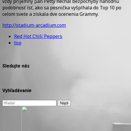
vždy príjemný pán Petty nechal bezpochyby náhodnú
podobnosť ísť, ako sa pesnička vyšplhala do Top 10 po
celom svete a získala dve ocenenia Grammy.
http://stadium-arcadium.com
Red Hot Chili Peppers
top
Sledujte nás
Vyhľadávanie
Hľadať: