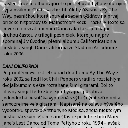
nasledujúceho dlhohrajúceho potreboval byť absolútnym
vypalovákom. Chilis sa zhostili úlohy úžasne s By The
Way, pesničkou ktorá zotrvala sedem týždňov na prvej
priečke hitparády US Mainstream Rock Tracks. V texte sa
hovorí o dievčati menom Dani a ako taká je údajne
druhou časťou v trilógií pesničiek, ktoré ju najprv
spomínajú v úvodnej piesni albumu Californication a
neskôr v singli Dani California zo Stadium Arcadium z
roku 2006.
DANI CALIFORNIA
Po problémových stretnutiach k albumu By The Way z
roku 2002 sa Red Hot Chili Peppers vrátili s rozsiahlym
dvojalbumom s ešte rozťahanejšími gitarami. Bol to
hlavný singel tejto zbierky, obyčajná, pôsobivá
jednoduchá pesnička vyplnená s výbušnými refrénmi a
samozrejme veľa gitarami. Napísané na oslavu bývalého
výdobitku speváka Anthonyho Kiedisa, znela niektorým
poslucháčskym ušiam nanešťastie podobne hitu Mary
Jane’s Last Dance od Toma Pettyho z roku 1994 – avšak