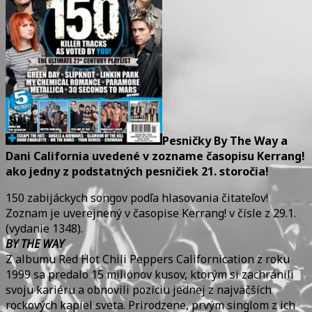
jedny
z
podstatných
pesničiek
21.
storočia!
Pesničky By The Way a
Dani California uvedené v zozname časopisu Kerrang!
ako jedny z podstatných pesničiek 21. storočia!
150 zabijáckych songov podľa hlasovania čitateľov!
Zoznam je uverejnený v časopise Kerrang! v čísle z 29.1.
(vydanie 1348).
BY THE WAY
Z albumu Red Hot Chili Peppers Californication z roku
1999 sa predalo 15 miliónov kusov, ktorým si zachránili
svoju kariéru a obnovili pozíciu jednej z najväčších
rockových kapiel sveta. Prirodzene, prvým singlom z ich