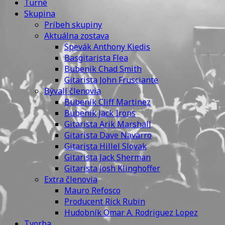
Turné
Skupina
Príbeh skupiny
Aktuálna zostava
Spevák Anthony Kiedis
Basgitarista Flea
Bubeník Chad Smith
Gitarista John Frusciante
Bývalí členovia
Bubeník Cliff Martinez
Bubeník Jack Irons
Gitarista Arik Marshall
Gitarista Dave Navarro
Gitarista Hillel Slovak
Gitarista Jack Sherman
Gitarista Josh Klinghoffer
Extra členovia
Mauro Refosco
Producent Rick Rubin
Hudobník Omar A. Rodriguez Lopez
Tvorba