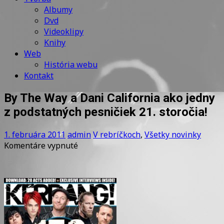
Albumy
Dvd
Videoklipy
Knihy
Web
História webu
Kontakt
By The Way a Dani California ako jedny
z podstatných pesničiek 21. storočia!
1. februára 2011
admin
V rebríčkoch
,
Všetky novinky
na
Komentáre vypnuté
By
The
Way
a
Dani
California
ako