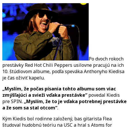
Kiedis
hovorí
o
novom
Red
Hot
Chili
Peppers
albume
Po dvoch rokoch
prestávky Red Hot Chili Peppers usilovne pracujú na ich
10. štúdiovom albume, podľa speváka Anthonyho Kiedisa
je čas oživiť kapelu.
„Myslím, že počas písania tohto albumu som viac
zmýšľajúci a svieži vďaka prestávke“
povedal Kiedis
pre SPIN.
„Myslím, že to je vďaka potrebnej prestávke
a že som sa stal otcom“
.
Kým Kiedis bol rodinne založený, bas gitarista Flea
študoval hudobnú teóriu na USC a hral s Atoms for