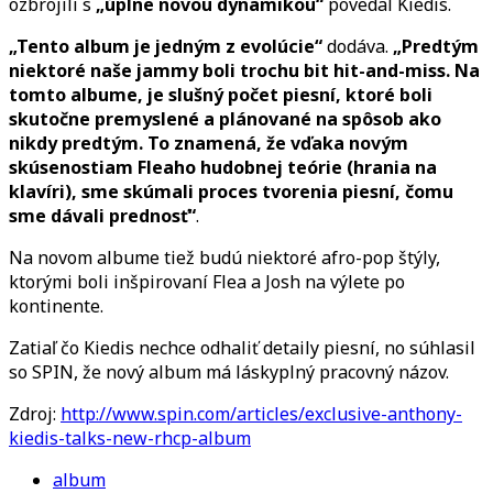
ozbrojili s
„úplne novou dynamikou“
povedal Kiedis.
„Tento album je jedným z evolúcie“
dodáva.
„Predtým
niektoré naše jammy boli trochu bit hit-and-miss. Na
tomto albume, je slušný počet piesní, ktoré boli
skutočne premyslené a plánované na spôsob ako
nikdy predtým. To znamená, že vďaka novým
skúsenostiam Fleaho hudobnej teórie (hrania na
klavíri), sme skúmali proces tvorenia piesní, čomu
sme dávali prednosť“
.
Na novom albume tiež budú niektoré afro-pop štýly,
ktorými boli inšpirovaní Flea a Josh na výlete po
kontinente.
Zatiaľ čo Kiedis nechce odhaliť detaily piesní, no súhlasil
so SPIN, že nový album má láskyplný pracovný názov.
Zdroj:
http://www.spin.com/articles/exclusive-anthony-
kiedis-talks-new-rhcp-album
album