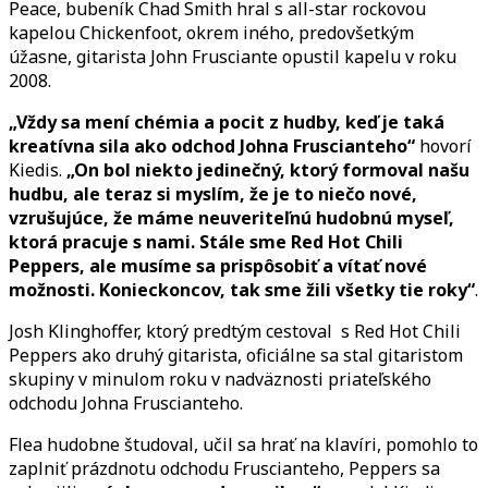
Peace, bubeník Chad Smith hral s all-star rockovou
kapelou Chickenfoot, okrem iného, predovšetkým
úžasne, gitarista John Frusciante opustil kapelu v roku
2008.
„Vždy sa mení chémia a pocit z hudby, keď je taká
kreatívna sila ako odchod Johna Fruscianteho“
hovorí
Kiedis.
„On bol niekto jedinečný, ktorý formoval našu
hudbu, ale teraz si myslím, že je to niečo nové,
vzrušujúce, že máme neuveriteľnú hudobnú myseľ,
ktorá pracuje s nami. Stále sme Red Hot Chili
Peppers, ale musíme sa prispôsobiť a vítať nové
možnosti. Konieckoncov, tak sme žili všetky tie roky“
.
Josh Klinghoffer, ktorý predtým cestoval s Red Hot Chili
Peppers ako druhý gitarista, oficiálne sa stal gitaristom
skupiny v minulom roku v nadväznosti priateľského
odchodu Johna Fruscianteho.
Flea hudobne študoval, učil sa hrať na klavíri, pomohlo to
zaplniť prázdnotu odchodu Fruscianteho, Peppers sa