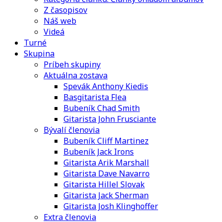
Z časopisov
Náš web
Videá
Turné
Skupina
Príbeh skupiny
Aktuálna zostava
Spevák Anthony Kiedis
Basgitarista Flea
Bubeník Chad Smith
Gitarista John Frusciante
Bývalí členovia
Bubeník Cliff Martinez
Bubeník Jack Irons
Gitarista Arik Marshall
Gitarista Dave Navarro
Gitarista Hillel Slovak
Gitarista Jack Sherman
Gitarista Josh Klinghoffer
Extra členovia