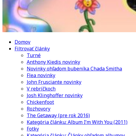
Domov
Filtrovať články
Turné
Anthony Kiedis novinky
Novinky ohľadom bubeníka Chada Smitha
Flea novinky
John Frusciante novinky
V rebríčkoch
Josh Klinghoffer novinky
Chickenfoot
Rozhovory
The Getaway (pre rok 2016)
Kategória článku: Album I’m With You (2011)
Fotky
Kategória článku: Články ohľadom albumov