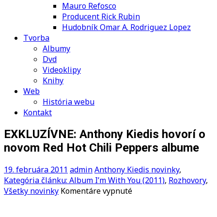
Mauro Refosco
Producent Rick Rubin
Hudobník Omar A. Rodriguez Lopez
Tvorba
Albumy
Dvd
Videoklipy
Knihy
Web
História webu
Kontakt
EXKLUZÍVNE: Anthony Kiedis hovorí o
novom Red Hot Chili Peppers albume
19. februára 2011
admin
Anthony Kiedis novinky
,
Kategória článku: Album I’m With You (2011)
,
Rozhovory
,
na
Všetky novinky
Komentáre vypnuté
EXKLUZÍVNE:
Anthony