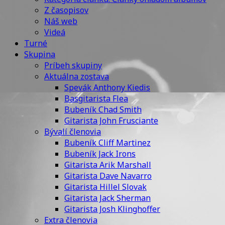
Z časopisov
Náš web
Videá
Turné
Skupina
Príbeh skupiny
Aktuálna zostava
Spevák Anthony Kiedis
Basgitarista Flea
Bubeník Chad Smith
Gitarista John Frusciante
Bývalí členovia
Bubeník Cliff Martinez
Bubeník Jack Irons
Gitarista Arik Marshall
Gitarista Dave Navarro
Gitarista Hillel Slovak
Gitarista Jack Sherman
Gitarista Josh Klinghoffer
Extra členovia