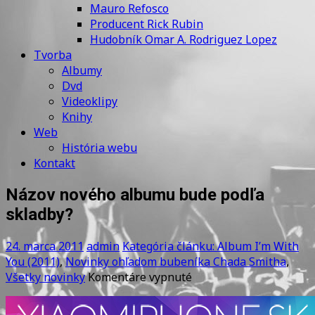
Mauro Refosco
Producent Rick Rubin
Hudobník Omar A. Rodriguez Lopez
Tvorba
Albumy
Dvd
Videoklipy
Knihy
Web
História webu
Kontakt
Názov nového albumu bude podľa
skladby?
24. marca 2011
admin
Kategória článku: Album I’m With
You (2011)
,
Novinky ohľadom bubeníka Chada Smitha
,
na
Všetky novinky
Komentáre vypnuté
Názov
nového