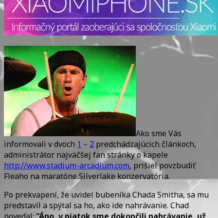
albumu
bude
podľa
skladby?
Ako sme Vás
informovali v dvoch
1
–
2
predchádzajúcich článkoch,
administrátor najväčšej fan stránky o kapele
http://www.stadium-arcadium.com
, prišiel povzbudiť
Fleaho na maratóne Silverlake konzervatória.
Po prekvapení, že uvidel bubeníka Chada Smitha, sa mu
predstavil a spýtal sa ho, ako ide nahrávanie. Chad
povedal:
“Áno, v piatok sme dokončili nahrávanie, už