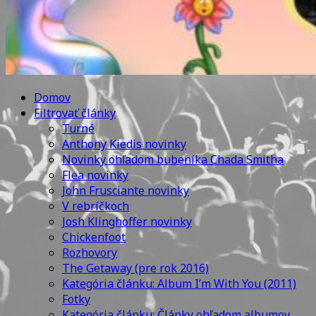
Domov
Filtrovať články
Turné
Anthony Kiedis novinky
Novinky ohľadom bubeníka Chada Smitha
Flea novinky
John Frusciante novinky
V rebríčkoch
Josh Klinghoffer novinky
Chickenfoot
Rozhovory
The Getaway (pre rok 2016)
Kategória článku: Album I’m With You (2011)
Fotky
Kategória článku: Články ohľadom albumov