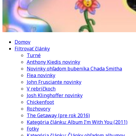
Domov
Filtrovať články
Turné
Anthony Kiedis novinky
Novinky ohľadom bubeníka Chada Smitha
Flea novinky
John Frusciante novinky
V rebríčkoch
Josh Klinghoffer novinky
Chickenfoot
Rozhovory
The Getaway (pre rok 2016)
Kategória článku: Album I’m With You (2011)
Fotky
Kategória článku: Články ohľadom albumov