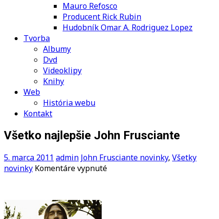
Mauro Refosco
Producent Rick Rubin
Hudobník Omar A. Rodriguez Lopez
Tvorba
Albumy
Dvd
Videoklipy
Knihy
Web
História webu
Kontakt
Všetko najlepšie John Frusciante
5. marca 2011
admin
John Frusciante novinky
,
Všetky
na
novinky
Komentáre vypnuté
Všetko
najlepšie
John
Frusciante