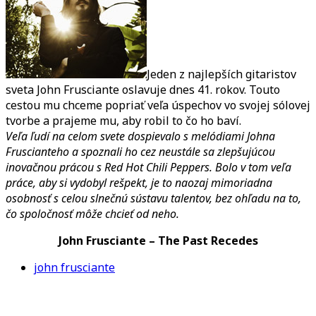
Jeden z najlepších gitaristov
sveta John Frusciante oslavuje dnes 41. rokov. Touto
cestou mu chceme popriať veľa úspechov vo svojej sólovej
tvorbe a prajeme mu, aby robil to čo ho baví.
Veľa ľudí na celom svete dospievalo s melódiami Johna
Fruscianteho a spoznali ho cez neustále sa zlepšujúcou
inovačnou prácou s Red Hot Chili Peppers. Bolo v tom veľa
práce, aby si vydobyl rešpekt, je to naozaj mimoriadna
osobnosť s celou slnečnú sústavu talentov, bez ohľadu na to,
čo spoločnosť môže chcieť od neho.
John Frusciante – The Past Recedes
john frusciante