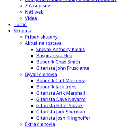
Z časopisov
Náš web
Videá
Turné
Skupina
Príbeh skupiny
Aktuálna zostava
Spevák Anthony Kiedis
Basgitarista Flea
Bubeník Chad Smith
Gitarista John Frusciante
Bývalí členovia
Bubeník Cliff Martinez
Bubeník Jack Irons
Gitarista Arik Marshall
Gitarista Dave Navarro
Gitarista Hillel Slovak
Gitarista Jack Sherman
Gitarista Josh Klinghoffer
Extra členovia