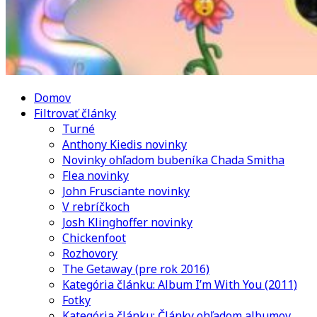
Domov
Filtrovať články
Turné
Anthony Kiedis novinky
Novinky ohľadom bubeníka Chada Smitha
Flea novinky
John Frusciante novinky
V rebríčkoch
Josh Klinghoffer novinky
Chickenfoot
Rozhovory
The Getaway (pre rok 2016)
Kategória článku: Album I’m With You (2011)
Fotky
Kategória článku: Články ohľadom albumov