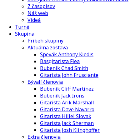
Z časopisov
Náš web
Videá
Turné
Skupina
Príbeh skupiny
Aktuálna zostava
Spevák Anthony Kiedis
Basgitarista Flea
Bubeník Chad Smith
Gitarista John Frusciante
Bývalí členovia
Bubeník Cliff Martinez
Bubeník Jack Irons
Gitarista Arik Marshall
Gitarista Dave Navarro
Gitarista Hillel Slovak
Gitarista Jack Sherman
Gitarista Josh Klinghoffer
Extra členovia