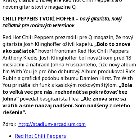
no
novom gitaristovi v magazíne Q.
ér
R
CHILI PEPPERS TVORÍ HOFFER –
nový gitarista, nový
v
začiatok pre rockových veteránov
ma
Red Hot Chili Peppers prezradili pre Q magazín, že nový
Q
gitarista Josh Klinghoffer oživil kapelu.
„Bolo to znova
ako začiatok“
hovorí frontman Red Hot Chili Peppers
Anthony Kiedis. Josh Klinghoffer bol nováčikom pred 18
mesiacmi a nahradil Johna Fruscianteho, čiže nový album
I’m With You je pre ňho debutový. Album produkoval Rick
Rubin a grafická podobu albumu Damien Hirst. I’m With
You prináša ich funk s kasickým rockovým štýlom.
„Bola
to veľká vec pre nás, rozhodnúť sa pokračovať bez
Johna“
povedal basgitarista Flea.
„Ale znova sme sa
vrátili a sme naozaj nadšení. Som nadšený z celého
riešenia“.
Zdroj:
http://stadium-arcadium.com
Red Hot Chili Peppers