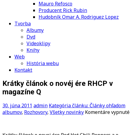
Mauro Refosco
Producent Rick Rubin
Hudobník Omar A. Rodriguez Lopez
Tvorba
Albumy
Dvd
Videoklipy
Knihy
Web
História webu
Kontakt
Krátky článok o novéj ére RHCP v
magazíne Q
30. júna 2011
admin
Kategória článku: Články ohľadom
na
albumov
,
Rozhovory
,
Všetky novinky
Komentáre vypnuté
Kr
čl
o
Krátky článok o novej ére Red Hot Chili Peppers a o