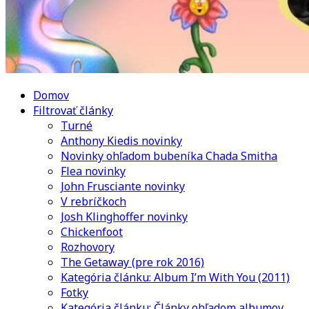
Domov
Filtrovať články
Turné
Anthony Kiedis novinky
Novinky ohľadom bubeníka Chada Smitha
Flea novinky
John Frusciante novinky
V rebríčkoch
Josh Klinghoffer novinky
Chickenfoot
Rozhovory
The Getaway (pre rok 2016)
Kategória článku: Album I’m With You (2011)
Fotky
Kategória článku: Články ohľadom albumov