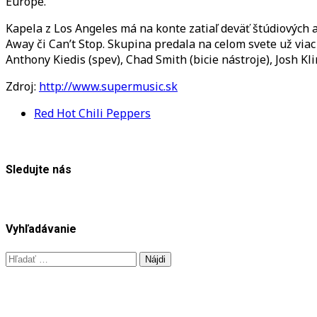
Európe.
Kapela z Los Angeles má na konte zatiaľ deväť štúdiových a
Away či Can’t Stop. Skupina predala na celom svete už via
Anthony Kiedis (spev), Chad Smith (bicie nástroje), Josh Kli
Zdroj:
http://www.supermusic.sk
Red Hot Chili Peppers
Sledujte nás
Vyhľadávanie
Hľadať: