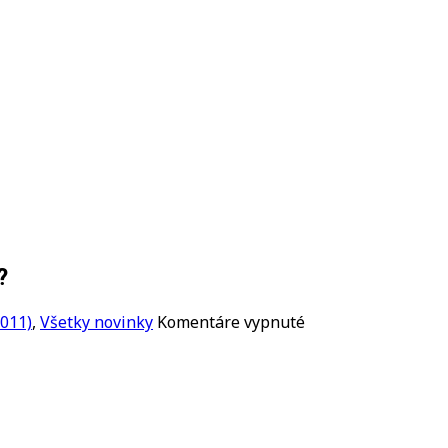
?
na
2011)
,
Všetky novinky
Komentáre vypnuté
Čo
symbolizuje
nový
album
I’m