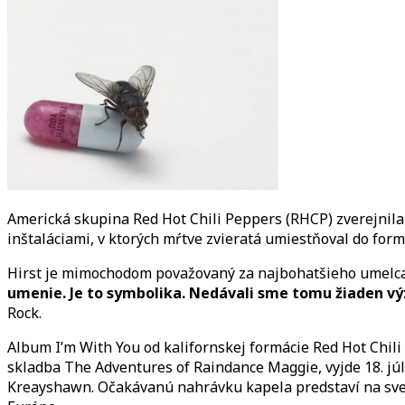
Americká skupina Red Hot Chili Peppers (RHCP) zverejnila
inštaláciami, v ktorých mŕtve zvieratá umiestňoval do for
Hirst je mimochodom považovaný za najbohatšieho umelca v
umenie. Je to symbolika. Nedávali sme tomu žiaden vý
Rock.
Album I’m With You od kalifornskej formácie Red Hot Chili
skladba The Adventures of Raindance Maggie, vyjde 18. jú
Kreayshawn. Očakávanú nahrávku kapela predstaví na svet