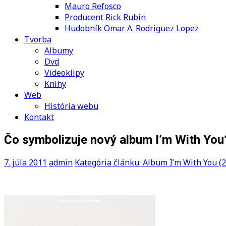
Mauro Refosco
Producent Rick Rubin
Hudobník Omar A. Rodriguez Lopez
Tvorba
Albumy
Dvd
Videoklipy
Knihy
Web
História webu
Kontakt
Čo symbolizuje nový album I’m With You
7. júla 2011
admin
Kategória článku: Album I’m With You (