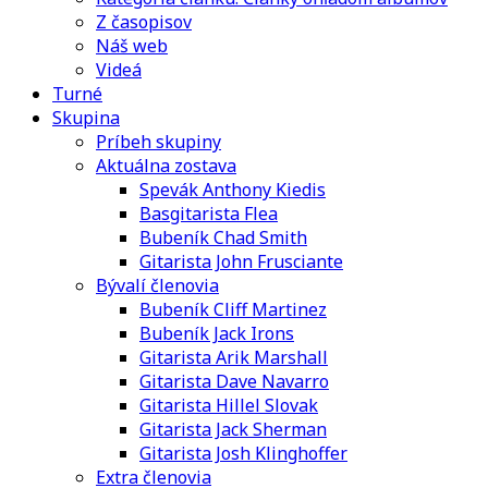
Z časopisov
Náš web
Videá
Turné
Skupina
Príbeh skupiny
Aktuálna zostava
Spevák Anthony Kiedis
Basgitarista Flea
Bubeník Chad Smith
Gitarista John Frusciante
Bývalí členovia
Bubeník Cliff Martinez
Bubeník Jack Irons
Gitarista Arik Marshall
Gitarista Dave Navarro
Gitarista Hillel Slovak
Gitarista Jack Sherman
Gitarista Josh Klinghoffer
Extra členovia