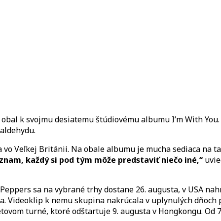
With
You?
 obal k svojmu desiatemu štúdiovému albumu I’m With You. 
maldehydu.
o Veľkej Británii. Na obale albumu je mucha sediaca na ta
znam, každý si pod tým môže predstaviť niečo iné,“
uvie
 Peppers sa na vybrané trhy dostane 26. augusta, v USA nahr
la. Videoklip k nemu skupina nakrúcala v uplynulých dňoch
ovom turné, ktoré odštartuje 9. augusta v Hongkongu. Od 7