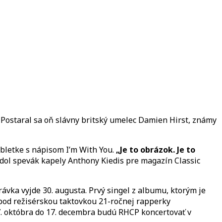
Postaral sa oň slávny britský umelec Damien Hirst, známy
bletke s nápisom I’m With You.
„Je to obrázok. Je to
dol spevák kapely Anthony Kiedis pre magazín Classic
ávka vyjde 30. augusta. Prvý singel z albumu, ktorým je
 pod režisérskou taktovkou 21-ročnej rapperky
. októbra do 17. decembra budú RHCP koncertovať v