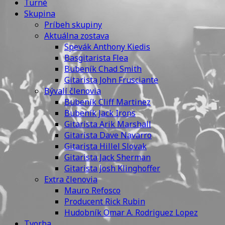
Turné
Skupina
Príbeh skupiny
Aktuálna zostava
Spevák Anthony Kiedis
Basgitarista Flea
Bubeník Chad Smith
Gitarista John Frusciante
Bývalí členovia
Bubeník Cliff Martinez
Bubeník Jack Irons
Gitarista Arik Marshall
Gitarista Dave Navarro
Gitarista Hillel Slovak
Gitarista Jack Sherman
Gitarista Josh Klinghoffer
Extra členovia
Mauro Refosco
Producent Rick Rubin
Hudobník Omar A. Rodriguez Lopez
Tvorba