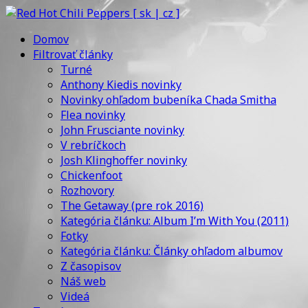
Domov
Filtrovať články
Turné
Anthony Kiedis novinky
Novinky ohľadom bubeníka Chada Smitha
Flea novinky
John Frusciante novinky
V rebríčkoch
Josh Klinghoffer novinky
Chickenfoot
Rozhovory
The Getaway (pre rok 2016)
Kategória článku: Album I’m With You (2011)
Fotky
Kategória článku: Články ohľadom albumov
Z časopisov
Náš web
Videá