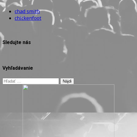
chad smith
chickenfoot
Sledujte nás
Vyhľadávanie
Hľadať: