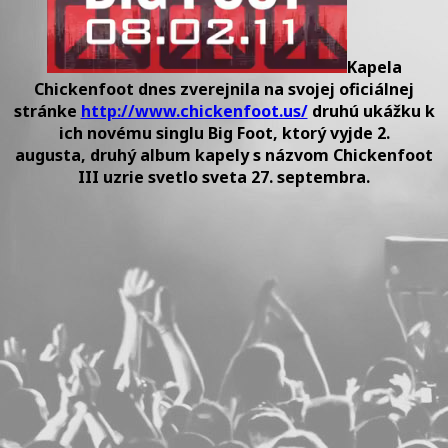
vyjde
2.
augusta!
Kapela
Chickenfoot dnes zverejnila na svojej oficiálnej
stránke
http://www.chickenfoot.us/
druhú ukážku k
ich novému singlu Big Foot, ktorý vyjde 2.
augusta, druhý album kapely s názvom Chickenfoot
III uzrie svetlo sveta 27. septembra.