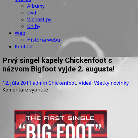
Albumy
Dvd
Videoklipy
Knihy
Web
História webu
Kontakt
Prvý singel kapely Chickenfoot s
názvom Bigfoot vyjde 2. augusta!
12. júla 2011
admin
Chickenfoot
,
Videá
,
Všetky novinky
na
Komentáre vypnuté
Prvý
singel
kapely
Chickenfoot
s
názvom
Bigfoot