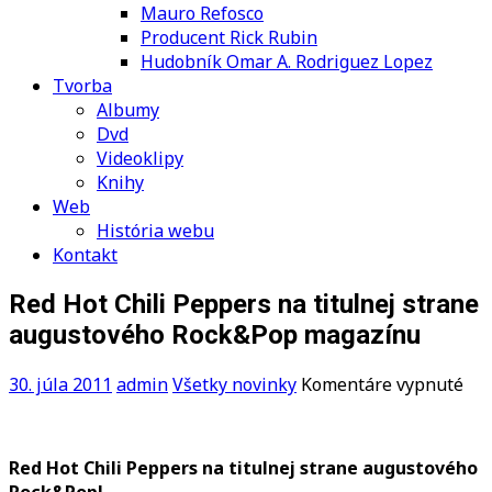
Mauro Refosco
Producent Rick Rubin
Hudobník Omar A. Rodriguez Lopez
Tvorba
Albumy
Dvd
Videoklipy
Knihy
Web
História webu
Kontakt
Red Hot Chili Peppers na titulnej strane
augustového Rock&Pop magazínu
na
30. júla 2011
admin
Všetky novinky
Komentáre vypnuté
Re
Hot
Chi
Red Hot Chili Peppers na titulnej strane augustového
Pep
Rock&Pop!