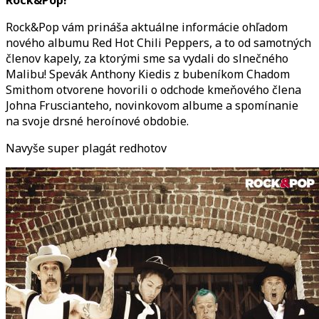
na
tit
Rock&Pop vám prináša aktuálne informácie ohľadom
str
nového albumu Red Hot Chili Peppers, a to od samotných
aug
členov kapely, za ktorými sme sa vydali do slnečného
Ro
Malibu! Spevák Anthony Kiedis z bubeníkom Chadom
ma
Smithom otvorene hovorili o odchode kmeňového člena
Johna Fruscianteho, novinkovom albume a spomínanie
na svoje drsné heroínové obdobie.
Navyše super plagát redhotov