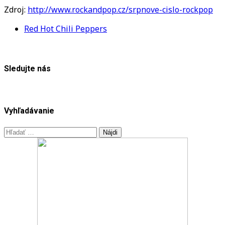
Zdroj:
http://www.rockandpop.cz/srpnove-cislo-rockpop
Red Hot Chili Peppers
Sledujte nás
Vyhľadávanie
Hľadať: