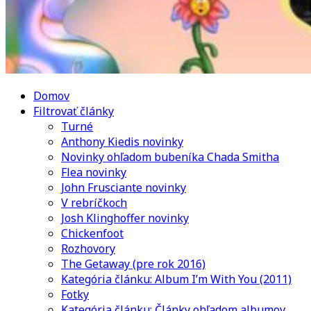
Domov
Filtrovať články
Turné
Anthony Kiedis novinky
Novinky ohľadom bubeníka Chada Smitha
Flea novinky
John Frusciante novinky
V rebríčkoch
Josh Klinghoffer novinky
Chickenfoot
Rozhovory
The Getaway (pre rok 2016)
Kategória článku: Album I’m With You (2011)
Fotky
Kategória článku: Články ohľadom albumov