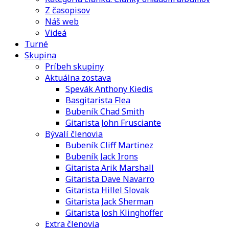
Z časopisov
Náš web
Videá
Turné
Skupina
Príbeh skupiny
Aktuálna zostava
Spevák Anthony Kiedis
Basgitarista Flea
Bubeník Chad Smith
Gitarista John Frusciante
Bývalí členovia
Bubeník Cliff Martinez
Bubeník Jack Irons
Gitarista Arik Marshall
Gitarista Dave Navarro
Gitarista Hillel Slovak
Gitarista Jack Sherman
Gitarista Josh Klinghoffer
Extra členovia