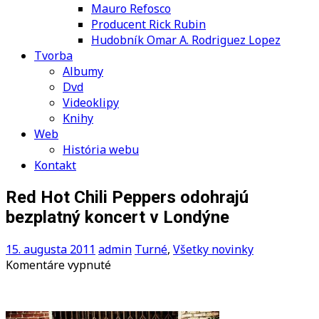
Mauro Refosco
Producent Rick Rubin
Hudobník Omar A. Rodriguez Lopez
Tvorba
Albumy
Dvd
Videoklipy
Knihy
Web
História webu
Kontakt
Red Hot Chili Peppers odohrajú
bezplatný koncert v Londýne
15. augusta 2011
admin
Turné
,
Všetky novinky
na
Komentáre vypnuté
Red
Hot
Chili