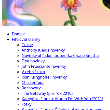
Domov
Filtrovať články
Turné
Anthony Kiedis novinky
Novinky ohľadom bubeníka Chada Smitha
Flea novinky
John Frusciante novinky
V rebríčkoch
Josh Klinghoffer novinky
Chickenfoot
Rozhovory
The Getaway (pre rok 2016)
Kategória článku: Album I’m With You (2011)
Fotky
Kategória článku: Články ohľadom albumov