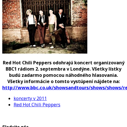
Peppers
odohrajú
bezplatný
koncert
v
Londýne
Red Hot Chili Peppers odohrajú koncert organizovaný
BBC1 rádiom 2. septembra v Londýne. Všetky lístky
budú zadarmo pomocou náhodného hlasovania.
Všetky informácie o tomto vystúpení nájdete na:
http://www.bbc.co.uk/showsandtours/shows/shows/re
koncerty v 2011
Red Hot Chili Peppers