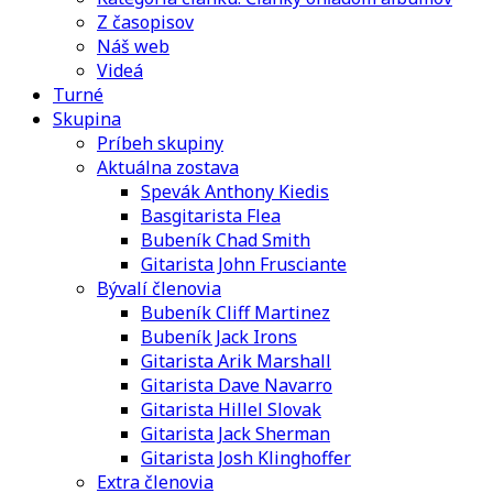
Z časopisov
Náš web
Videá
Turné
Skupina
Príbeh skupiny
Aktuálna zostava
Spevák Anthony Kiedis
Basgitarista Flea
Bubeník Chad Smith
Gitarista John Frusciante
Bývalí členovia
Bubeník Cliff Martinez
Bubeník Jack Irons
Gitarista Arik Marshall
Gitarista Dave Navarro
Gitarista Hillel Slovak
Gitarista Jack Sherman
Gitarista Josh Klinghoffer
Extra členovia