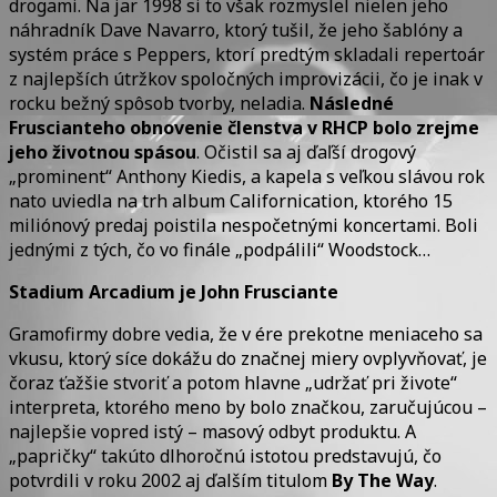
drogami. Na jar 1998 si to však rozmyslel nielen jeho
náhradník Dave Navarro, ktorý tušil, že jeho šablóny a
systém práce s Peppers, ktorí predtým skladali repertoár
z najlepších útržkov spoločných improvizácii, čo je inak v
rocku bežný spôsob tvorby, neladia.
Následné
Fruscianteho obnovenie členstva v RHCP bolo zrejme
jeho životnou spásou
. Očistil sa aj ďaľší drogový
„prominent“ Anthony Kiedis, a kapela s veľkou slávou rok
nato uviedla na trh album Californication, ktorého 15
miliónový predaj poistila nespočetnými koncertami. Boli
jednými z tých, čo vo finále „podpálili“ Woodstock…
Stadium Arcadium je John Frusciante
Gramofirmy dobre vedia, že v ére prekotne meniaceho sa
vkusu, ktorý síce dokážu do značnej miery ovplyvňovať, je
čoraz ťažšie stvoriť a potom hlavne „udržať pri živote“
interpreta, ktorého meno by bolo značkou, zaručujúcou –
najlepšie vopred istý – masový odbyt produktu. A
„papričky“ takúto dlhoročnú istotou predstavujú, čo
potvrdili v roku 2002 aj ďalším titulom
By The Way
.