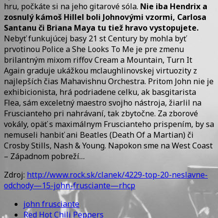
hru, počkáte si na jeho gitarové sóla.
Nie iba Hendrix a
zosnulý kámoš Hillel boli Johnovými vzormi, Carlosa
Santanu či Briana Maya tu tiež hravo vystopujete.
Nebyť funkujúcej basy 21 st Century by mohla byť
prvotinou Police a She Looks To Me je pre zmenu
brilantným mixom riffov Cream a Mountain, Turn It
Again graduje ukážkou mclaughlinovskej virtuozity z
najlepších čias Mahavishnu Orchestra. Pritom John nie je
exhibicionista, hrá podriadene celku, ak basgitarista
Flea, sám exceletný maestro svojho nástroja, žiarlil na
Fruscianteho pri nahrávaní, tak zbytočne. Za zborové
vokály, opäť s maximálnym Fruscianteho prispením, by sa
nemuseli hanbiť ani Beatles (Death Of a Martian) či
Crosby Stills, Nash & Young. Napokon sme na West Coast
– Západnom pobreží…
Zdroj:
http://www.rock.sk/clanek/4229-top-20-neslavne-
odchody—15-john-frusciante—rhcp
john frusciante
Red Hot Chili Peppers