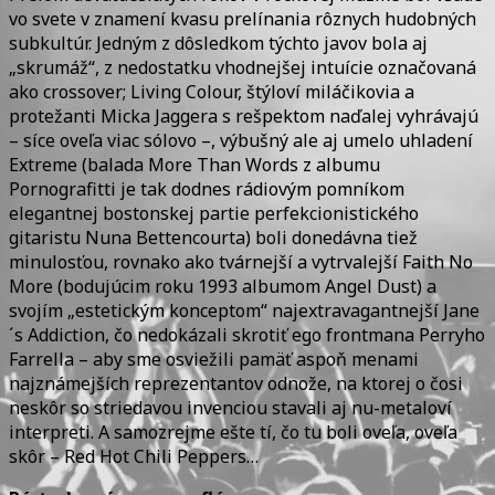
vo svete v znamení kvasu prelínania rôznych hudobných
subkultúr. Jedným z dôsledkom týchto javov bola aj
„skrumáž“, z nedostatku vhodnejšej intuície označovaná
ako crossover; Living Colour, štýloví miláčikovia a
protežanti Micka Jaggera s rešpektom naďalej vyhrávajú
– síce oveľa viac sólovo –, výbušný ale aj umelo uhladení
Extreme (balada More Than Words z albumu
Pornografitti je tak dodnes rádiovým pomníkom
elegantnej bostonskej partie perfekcionistického
gitaristu Nuna Bettencourta) boli donedávna tiež
minulosťou, rovnako ako tvárnejší a vytrvalejší Faith No
More (bodujúcim roku 1993 albumom Angel Dust) a
svojím „estetickým konceptom“ najextravagantnejší Jane
´s Addiction, čo nedokázali skrotiť ego frontmana Perryho
Farrella – aby sme osviežili pamäť aspoň menami
najznámejších reprezentantov odnože, na ktorej o čosi
neskôr so striedavou invenciou stavali aj nu-metaloví
interpreti. A samozrejme ešte tí, čo tu boli oveľa, oveľa
skôr – Red Hot Chili Peppers…