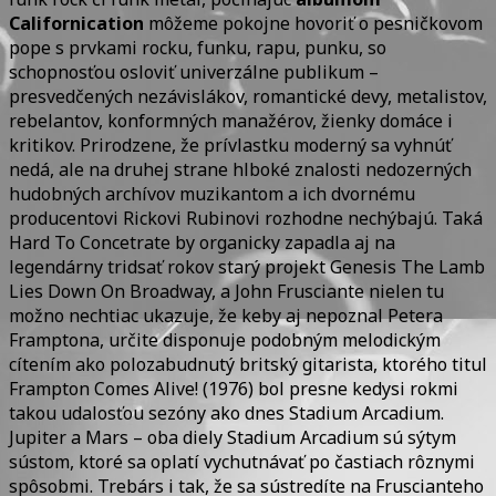
Californication
môžeme pokojne hovoriť o pesničkovom
pope s prvkami rocku, funku, rapu, punku, so
schopnosťou osloviť univerzálne publikum –
presvedčených nezávislákov, romantické devy, metalistov,
rebelantov, konformných manažérov, žienky domáce i
kritikov. Prirodzene, že prívlastku moderný sa vyhnúť
nedá, ale na druhej strane hlboké znalosti nedozerných
hudobných archívov muzikantom a ich dvornému
producentovi Rickovi Rubinovi rozhodne nechýbajú. Taká
Hard To Concetrate by organicky zapadla aj na
legendárny tridsať rokov starý projekt Genesis The Lamb
Lies Down On Broadway, a John Frusciante nielen tu
možno nechtiac ukazuje, že keby aj nepoznal Petera
Framptona, určite disponuje podobným melodickým
cítením ako polozabudnutý britský gitarista, ktorého titul
Frampton Comes Alive! (1976) bol presne kedysi rokmi
takou udalosťou sezóny ako dnes Stadium Arcadium.
Jupiter a Mars – oba diely Stadium Arcadium sú sýtym
sústom, ktoré sa oplatí vychutnávať po častiach rôznymi
spôsobmi. Trebárs i tak, že sa sústredíte na Fruscianteho