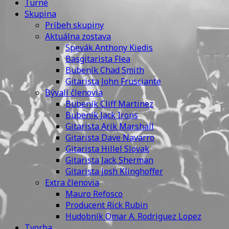
Turné
Skupina
Príbeh skupiny
Aktuálna zostava
Spevák Anthony Kiedis
Basgitarista Flea
Bubeník Chad Smith
Gitarista John Frusciante
Bývalí členovia
Bubeník Cliff Martinez
Bubeník Jack Irons
Gitarista Arik Marshall
Gitarista Dave Navarro
Gitarista Hillel Slovak
Gitarista Jack Sherman
Gitarista Josh Klinghoffer
Extra členovia
Mauro Refosco
Producent Rick Rubin
Hudobník Omar A. Rodriguez Lopez
Tvorba