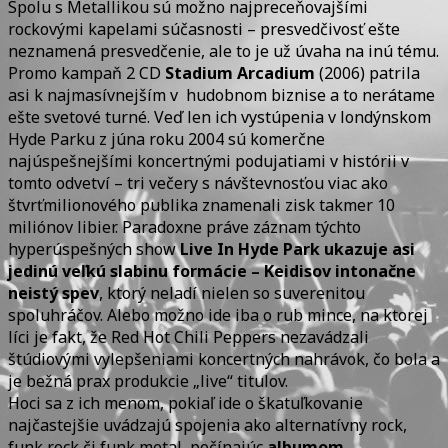
Spolu s Metallikou sú možno najpreceňovajšími
rockovými kapelami súčasnosti – presvedčivosť ešte
neznamená presvedčenie, ale to je už úvaha na inú tému.
Promo kampaň 2 CD
Stadium Arcadium
(2006) patrila
asi k najmasívnejším v hudobnom biznise a to nerátame
ešte svetové turné. Veď len ich vystúpenia v londýnskom
Hyde Parku z júna roku 2004 sú komerčne
najúspešnejšími koncertnými podujatiami v histórii v
tomto odvetví – tri večery s návštevnosťou viac ako
štvrťmilionového publika znamenali zisk takmer 10
miliónov libier. Paradoxne práve záznam týchto
hyperúspešných show
Live In Hyde Park ukazuje asi
jedinú veľkú slabinu formácie – Keidisov intonačne
neistý spev
, ktorý neladí nielen so suverenitou
spoluhráčov. Alebo možno ide iba o rub mince, na ktorej
líci je fakt, že Red Hot Chili Peppers nezavádzali
štúdiovými vylepšeniami koncertných nahrávok, čo bola a
je bežná prax produkcie „live“ titulov.
Hoci sa z ich menom, pokiaľ ide o škatuľkovanie
najčastejšie uvádzajú spojenia ako alternatívny rock,
funk rock či funk metal, počínajúc
albumom