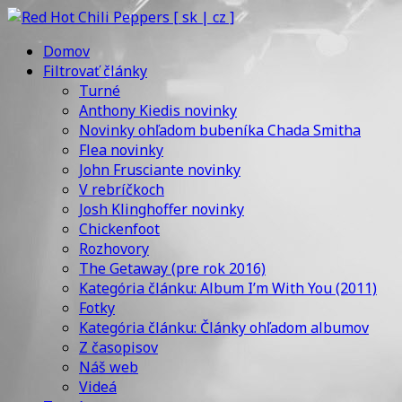
Domov
Filtrovať články
Turné
Anthony Kiedis novinky
Novinky ohľadom bubeníka Chada Smitha
Flea novinky
John Frusciante novinky
V rebríčkoch
Josh Klinghoffer novinky
Chickenfoot
Rozhovory
The Getaway (pre rok 2016)
Kategória článku: Album I’m With You (2011)
Fotky
Kategória článku: Články ohľadom albumov
Z časopisov
Náš web
Videá