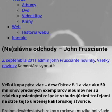
Albumy
Dvd
Videoklipy
Knihy
Web
História webu
Kontakt
(Ne)slávne odchody – John Frusciante
2. septembra 2011
admin
John Frusciante novinky
,
Všetky
na
novinky
Komentáre vypnuté
(Ne)slávne
odchody
–
Veľká kopa pýta viac – desať hitov č. 1 a viac ako 50
John
miliónov predaných exemplárov albumov nie sú
Frusciante
zďaleka poslednými rešpekt vzbudzujúcimi trofejami
na štíte tejto uletenej kalifornskej štvorice.
Prelom deväťdesiatych rokov v rockovej muzike bol všade