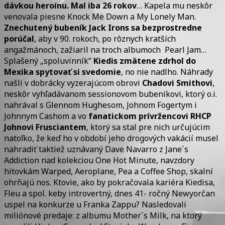
dávkou heroínu. Mal iba 26 rokov
… Kapela mu neskôr
venovala piesne Knock Me Down a My Lonely Man.
Znechutený bubeník Jack Irons sa bezprostredne
porúčal
, aby v 90. rokoch, po rôznych kratších
angažmánoch, zažiaril na troch albumoch Pearl Jam…
Splašený „spoluvinník“
Kiedis zmätene zdrhol do
Mexika spytovať si svedomie
, no nie nadlho. Náhrady
našli v dobrácky vyzerajúcom obrovi
Chadovi Smithovi
,
neskôr vyhľadávanom sessionovom bubeníkovi, ktorý o.i.
nahrával s Glennom Hughesom, Johnom Fogertym i
Johnnym Cashom a vo
fanatickom prívržencovi RHCP
Johnovi Frusciantem
, ktorý sa stal pre nich určujúcim
natoľko, že keď ho v období jeho drogových vakácií musel
nahradiť taktiež uznávaný Dave Navarro z Jane´s
Addiction nad kolekciou One Hot Minute, navzdory
hitovkám Warped, Aeroplane, Pea a Coffee Shop, skalní
ohrňajú nos. Ktovie, ako by pokračovala kariéra Kiedisa,
Fleu a spol. keby introvertný, dnes 41- ročný Newyorčan
uspel na konkurze u Franka Zappu? Nasledovali
miliónové predaje: z albumu Mother´s Milk, na ktorý