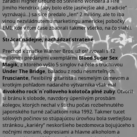
zaradili Higher Ground od Stevieho Wondera a Fire
Jimiho Hendrixa (aby bolo ešte jasnejšie aké „tradície“
vyznávajú…) sa síce predalo „len“ 2 milióny, ale to iba
vinou nezvládnutemu marketingu americkej pobočky
EMI, kde v tom čase zbabrali takmer všetko, na čo siahli.
Strácať nádejne, nachádzať stratené
Prechod k značke Warner Bros. už oslavovali s 12
miliónmi predanými exemplármi
Blood Sugar Sex
Magik
, z ktorého vyšlo 5 singlov na čele s trúchlivou
Under The Bridge
, baladou z rodu nesmrteľných.
Frusciante
, flexibilný gitarista s nesmelým úsmevom a
krotkým pohľadom nadaného výtvarníka však mal
divokého rock´n´rolloveho kolotoča plné zuby
. Otvoril
si bránu k slobode, navzdory úpenlivým prosbám
kolegov, ktorých nechal v štichu počas rozbehnutého
japonského turné začiatkom roka 1992. Takmer tucet
sólových počinov so stúpajúcou úrovňou bola svetlejšou
stránkou „kariéry“ neskoršieho bezdomovca bojujúceho s
nočnými morami, depresiami a hlavne alkoholom a