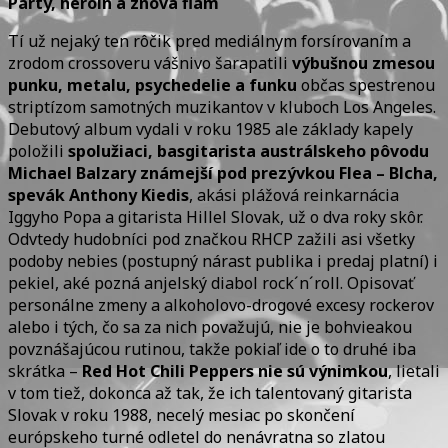
Párty, heroín a znova flám
Tí už nejaký ten rôčik pred mediálnym forsírovaním a
zrodom crossoveru vášnivo šarapatili
výbušnou zmesou
punku, metalu, psychedelie a funku
občas spestrenou
striptízom samotných muzikantov v kluboch Los Angeles.
Debutový album vydali v roku 1985 ale základy kapely
položili
spolužiaci, basgitarista austrálskeho pôvodu
Michael Balzary známejší pod prezývkou Flea – Blcha,
spevák Anthony Kiedis
, akási plážová reinkarnácia
Iggyho Popa a gitarista Hillel Slovak, už o dva roky skôr.
Odvtedy hudobníci pod značkou RHCP zažili asi všetky
podoby nebies (postupný nárast publika i predaj platní) i
pekiel, aké pozná anjelský diabol rock´n´roll. Opisovať
personálne zmeny a alkoholovo-drogové excesy rockerov
alebo i tých, čo sa za nich považujú, nie je bohvieakou
povznášajúcou rutinou, takže pokiaľ ide o to druhé iba
skrátka –
Red Hot Chili Peppers nie sú výnimkou
, lietali
v tom tiež, dokonca až tak, že ich talentovaný gitarista
Slovak v roku 1988, necelý mesiac po skončení
európskeho turné odletel do nenávratna so zlatou