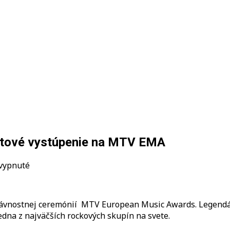
nútové vystúpenie na MTV EMA
na
vypnuté
Red
Hot
Chili
slávnostnej ceremónií MTV European Music Awards. Legendár
Peppers
dna z najväčších rockových skupín na svete.
odohrajú