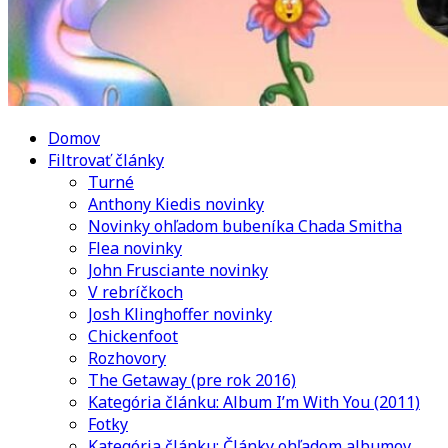
Domov
Filtrovať články
Turné
Anthony Kiedis novinky
Novinky ohľadom bubeníka Chada Smitha
Flea novinky
John Frusciante novinky
V rebríčkoch
Josh Klinghoffer novinky
Chickenfoot
Rozhovory
The Getaway (pre rok 2016)
Kategória článku: Album I’m With You (2011)
Fotky
Kategória článku: Články ohľadom albumov