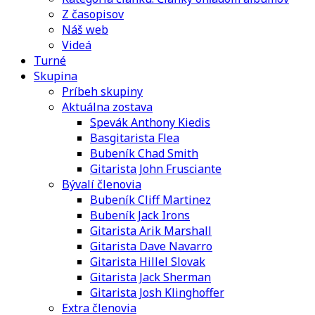
Z časopisov
Náš web
Videá
Turné
Skupina
Príbeh skupiny
Aktuálna zostava
Spevák Anthony Kiedis
Basgitarista Flea
Bubeník Chad Smith
Gitarista John Frusciante
Bývalí členovia
Bubeník Cliff Martinez
Bubeník Jack Irons
Gitarista Arik Marshall
Gitarista Dave Navarro
Gitarista Hillel Slovak
Gitarista Jack Sherman
Gitarista Josh Klinghoffer
Extra členovia