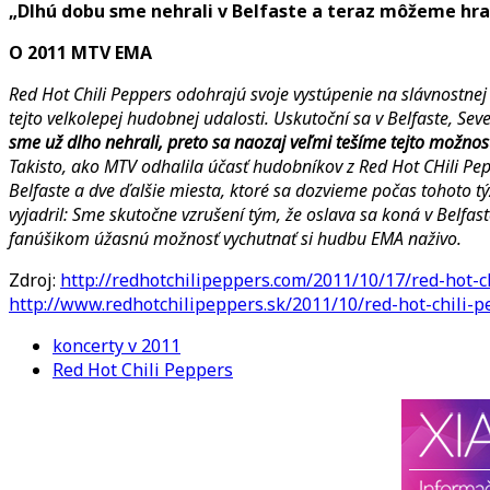
„Dlhú dobu sme nehrali v Belfaste a teraz môžeme hrať
O 2011 MTV EMA
Red Hot Chili Peppers odohrajú svoje vystúpenie na slávnostn
tejto velkolepej hudobnej udalosti. Uskutoční sa v Belfaste, S
sme už dlho nehrali, preto sa naozaj veľmi tešíme tejto možnos
Takisto, ako MTV odhalila účasť hudobníkov z Red Hot CHili Pep
Belfaste a dve ďalšie miesta, ktoré sa dozvieme počas tohoto 
vyjadril: Sme skutočne vzrušení tým, že oslava sa koná v Belfas
fanúšikom úžasnú možnosť vychutnať si hudbu EMA naživo.
Zdroj:
http://redhotchilipeppers.com/2011/10/17/red-hot-c
http://www.redhotchilipeppers.sk/2011/10/red-hot-chili
koncerty v 2011
Red Hot Chili Peppers