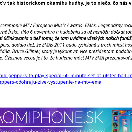
60.
 v tak historickom okamihu hudby, je to niečo, čo nás v
minútové
vystúpenie
na
ej ceremónie MTV European Music Awards- EMAs. Legendárny rock
MTV
everné Írsko, dňa 6.novembra a hudobníci sa už nemôžu dočkať to
EMA
ti účinkovania a tiež tomu, že tam uvidíme všetkých našich fanúš
pers, dodala tiež, že EMAs 2011 bude vysielaná z troch miest ho
týždňa. Bruce Gillmer, ktorý je výkonnym vice prezidentom podob
te. Úžasnou vecou je i to, že budeme môcť MTV EMA prezentovať z 
hili-peppers-to-play-special-60-minute-set-at-ulster-hall-
-peppers-odohraju-zive-vystupenie-na-mtv-ema