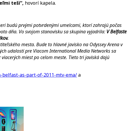
eľmi teší“,
hovorí kapela.
eri budú prvými potvrdenými umelcami, ktorí zahrajú počas
hoto dňa. Vo svojom stanovisku sa skupina vyjadrila:
V Belfaste
ikov.
stiteľského mesta. Bude to hlavné javisko na Odyssey Arena v
ných udalostí pre Viacom International Media Networks sa
viacerých miest po celom meste. Tieto tri javiská dajú
in-belfast-as-part-of-2011-mtv-ema/
a