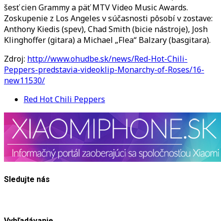
šesť cien Grammy a päť MTV Video Music Awards.
Zoskupenie z Los Angeles v súčasnosti pôsobí v zostave:
Anthony Kiedis (spev), Chad Smith (bicie nástroje), Josh
Klinghoffer (gitara) a Michael „Flea“ Balzary (basgitara).
Zdroj:
http://www.ohudbe.sk/news/Red-Hot-Chili-
Peppers-predstavia-videoklip-Monarchy-of-Roses/16-
new11530/
Red Hot Chili Peppers
Sledujte nás
Vyhľadávanie