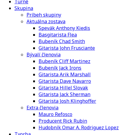
Turné
Skupina
Príbeh skupiny
Aktuálna zostava
Spevák Anthony Kiedis
Basgitarista Flea
Bubeník Chad Smith
Gitarista John Frusciante
Bývalí členovia
Bubeník Cliff Martinez
Bubeník Jack Irons
Gitarista Arik Marshall
Gitarista Dave Navarro
Gitarista Hillel Slovak
Gitarista Jack Sherman
Gitarista Josh Klinghoffer
Extra členovia
Mauro Refosco
Producent Rick Rubin
Hudobník Omar A. Rodriguez Lopez
Tvorba