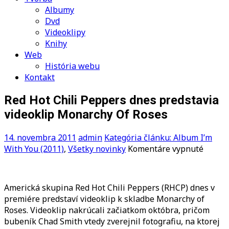
Albumy
Dvd
Videoklipy
Knihy
Web
História webu
Kontakt
Red Hot Chili Peppers dnes predstavia
videoklip Monarchy Of Roses
14. novembra 2011
admin
Kategória článku: Album I’m
na
With You (2011)
,
Všetky novinky
Komentáre vypnuté
Red
Hot
Chili
Americká skupina Red Hot Chili Peppers (RHCP) dnes v
Peppe
premiére predstaví videoklip k skladbe Monarchy of
dnes
Roses. Videoklip nakrúcali začiatkom októbra, pričom
predst
bubeník Chad Smith vtedy zverejnil fotografiu, na ktorej
videok