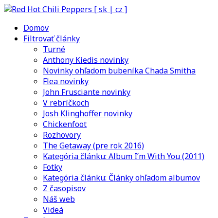
Domov
Filtrovať články
Turné
Anthony Kiedis novinky
Novinky ohľadom bubeníka Chada Smitha
Flea novinky
John Frusciante novinky
V rebríčkoch
Josh Klinghoffer novinky
Chickenfoot
Rozhovory
The Getaway (pre rok 2016)
Kategória článku: Album I’m With You (2011)
Fotky
Kategória článku: Články ohľadom albumov
Z časopisov
Náš web
Videá