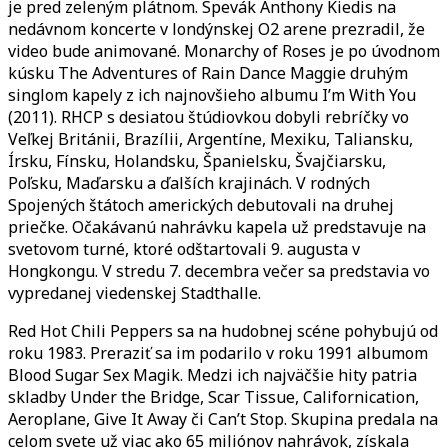
je pred zeleným plátnom. Spevák Anthony Kiedis na
Monar
nedávnom koncerte v londýnskej O2 arene prezradil, že
Of
video bude animované. Monarchy of Roses je po úvodnom
Roses
kúsku The Adventures of Rain Dance Maggie druhým
singlom kapely z ich najnovšieho albumu I’m With You
(2011). RHCP s desiatou štúdiovkou dobyli rebríčky vo
Veľkej Británii, Brazílii, Argentíne, Mexiku, Taliansku,
Írsku, Fínsku, Holandsku, Španielsku, Švajčiarsku,
Poľsku, Maďarsku a ďalších krajinách. V rodných
Spojených štátoch amerických debutovali na druhej
priečke. Očakávanú nahrávku kapela už predstavuje na
svetovom turné, ktoré odštartovali 9. augusta v
Hongkongu. V stredu 7. decembra večer sa predstavia vo
vypredanej viedenskej Stadthalle.
Red Hot Chili Peppers sa na hudobnej scéne pohybujú od
roku 1983. Preraziť sa im podarilo v roku 1991 albumom
Blood Sugar Sex Magik. Medzi ich najväčšie hity patria
skladby Under the Bridge, Scar Tissue, Californication,
Aeroplane, Give It Away či Can’t Stop. Skupina predala na
celom svete už viac ako 65 miliónov nahrávok, získala