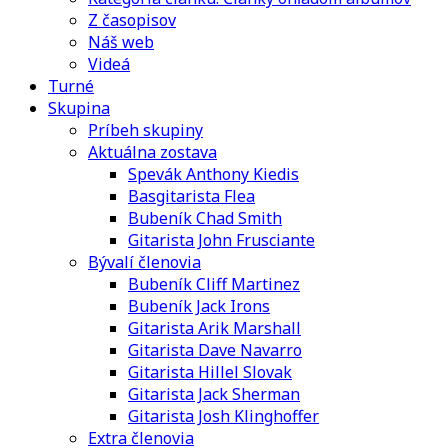
Z časopisov
Náš web
Videá
Turné
Skupina
Príbeh skupiny
Aktuálna zostava
Spevák Anthony Kiedis
Basgitarista Flea
Bubeník Chad Smith
Gitarista John Frusciante
Bývalí členovia
Bubeník Cliff Martinez
Bubeník Jack Irons
Gitarista Arik Marshall
Gitarista Dave Navarro
Gitarista Hillel Slovak
Gitarista Jack Sherman
Gitarista Josh Klinghoffer
Extra členovia