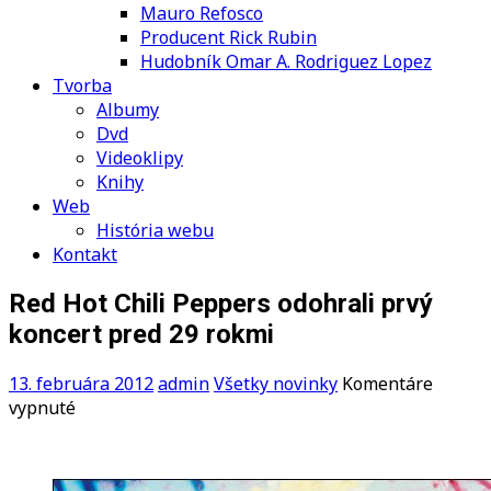
Mauro Refosco
Producent Rick Rubin
Hudobník Omar A. Rodriguez Lopez
Tvorba
Albumy
Dvd
Videoklipy
Knihy
Web
História webu
Kontakt
Red Hot Chili Peppers odohrali prvý
koncert pred 29 rokmi
13. februára 2012
admin
Všetky novinky
Komentáre
na
vypnuté
Red
Hot
Chili