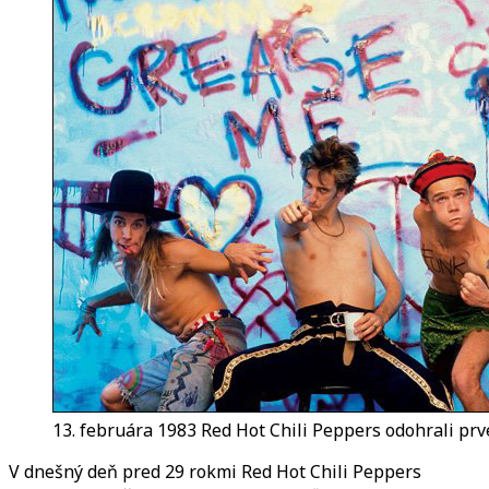
Peppers
odohrali
prvý
koncert
pred
29
rokmi
13. februára 1983 Red Hot Chili Peppers odohrali prv
V dnešný deň pred 29 rokmi Red Hot Chili Peppers