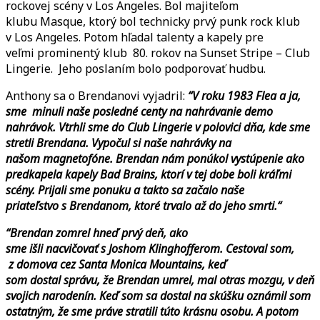
rockovej scény v Los Angeles. Bol majiteľom
klubu Masque, ktorý bol technicky prvý punk rock klub
v Los Angeles. Potom hľadal talenty a kapely pre
veľmi prominentý klub 80. rokov na Sunset Stripe – Club
Lingerie. Jeho poslaním bolo podporovať hudbu.
Anthony sa o Brendanovi vyjadril:
“V roku 1983 Flea a ja,
sme minuli naše posledné centy na nahrávanie demo
nahrávok. Vtrhli sme do Club Lingerie v polovici dňa, kde sme
stretli Brendana. Vypočul si naše nahrávky na
našom magnetofóne. Brendan nám ponúkol vystúpenie ako
predkapela kapely Bad Brains, ktorí v tej dobe boli kráľmi
scény. Prijali sme ponuku a takto sa začalo naše
priateľstvo s Brendanom, ktoré trvalo až do jeho smrti.“
“Brendan zomrel hneď prvý deň, ako
sme išli nacvičovať s Joshom Klinghofferom. Cestoval som,
z domova cez Santa Monica Mountains, keď
som dostal správu, že Brendan umrel, mal otras mozgu, v deň
svojich narodenín. Keď som sa dostal na skúšku oznámil som
ostatným, že sme práve stratili túto krásnu osobu. A potom