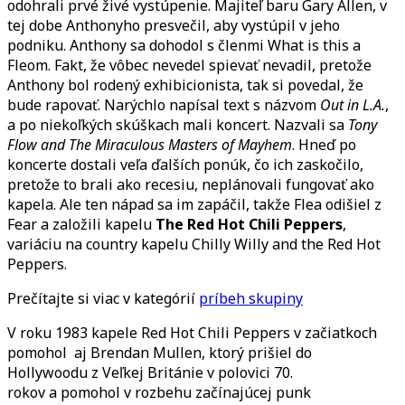
odohrali prvé živé vystúpenie.
Majiteľ baru Gary Allen, v
tej dobe Anthonyho presvečil, aby vystúpil v jeho
podniku. Anthony sa dohodol s členmi What is this a
Fleom. Fakt, že vôbec nevedel spievať nevadil, pretože
Anthony bol rodený exhibicionista, tak si povedal, že
bude rapovať. Narýchlo napísal text s názvom
Out in L.A.
,
a po niekoľkých skúškach mali koncert. Nazvali sa
Tony
Flow and The Miraculous Masters of Mayhem
. Hneď po
koncerte dostali veľa ďalších ponúk, čo ich zaskočilo,
pretože to brali ako recesiu, neplánovali fungovať ako
kapela. Ale ten nápad sa im zapáčil, takže Flea odišiel z
Fear a založili kapelu
The Red Hot Chili Peppers
,
variáciu na country kapelu Chilly Willy and the Red Hot
Peppers.
Prečítajte si viac v kategórií
príbeh skupiny
V roku 1983 kapele Red Hot Chili Peppers v začiatkoch
pomohol aj Brendan Mullen, ktorý prišiel do
Hollywoodu z Veľkej Británie v polovici 70.
rokov a pomohol v rozbehu začínajúcej punk