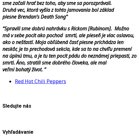
sme začali hrať bez toho, aby sme sa porozprávali.
Druhá vec, ktorá vyšla z tohto jamovania bol základ
piesne Brendan’s Death Song”
“Spravili sme dobrú nahrávku s Rickom [Rubinom]. Možno
má v sebe pocit ako pochod smrti, ale pieseň je viac oslavou,
ako o nešťastí. Moja obľúbená časť piesne prichádza len
neskôr, je to prechodová sekcia, kde sa to na chvíľu premení
na úplnú tmu, a je tu ten pocit pádu do neznámej priepasti, zo
smrti. Áno, stratili sme dobrého človeka, ale mal
veľmi bohatý život. ”
Red Hot Chili Peppers
Sledujte nás
Vyhľadávanie