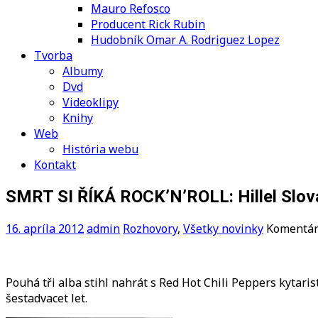
Mauro Refosco
Producent Rick Rubin
Hudobník Omar A. Rodriguez Lopez
Tvorba
Albumy
Dvd
Videoklipy
Knihy
Web
História webu
Kontakt
SMRT SI ŘÍKÁ ROCK’N’ROLL: Hillel Slov
16. apríla 2012
admin
Rozhovory
,
Všetky novinky
Komentár
Pouhá tři alba stihl nahrát s Red Hot Chili Peppers kytari
šestadvacet let.