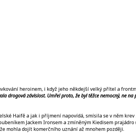
Slovak
dávkování heroinem, i když jeho někdejší velký přítel a fron
vala drogová závislost. Umřel proto, že byl těžce nemocný, ne na
lské Haifě a jak i příjmení napovídá, smísila se v něm krev 
 s bubeníkem Jackem Ironsem a zmíněným Kiedisem prajádro 
, že mohla dojít komerčního uznání až mnohem později.