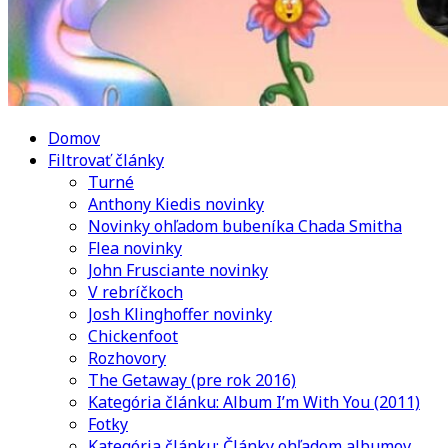
Domov
Filtrovať články
Turné
Anthony Kiedis novinky
Novinky ohľadom bubeníka Chada Smitha
Flea novinky
John Frusciante novinky
V rebríčkoch
Josh Klinghoffer novinky
Chickenfoot
Rozhovory
The Getaway (pre rok 2016)
Kategória článku: Album I’m With You (2011)
Fotky
Kategória článku: Články ohľadom albumov