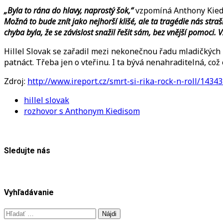
„Byla to rána do hlavy, naprostý šok,“
vzpomíná Anthony Kied
Možná to bude znít jako nejhorší klišé, ale ta tragédie nás straš
chyba byla, že se závislost snažil řešit sám, bez vnější pomoci.
Hillel Slovak se zařadil mezi nekonečnou řadu mladičkých l
patnáct. Třeba jen o vteřinu. I ta bývá nenahraditelná, co
Zdroj:
http://www.ireport.cz/smrt-si-rika-rock-n-roll/14343
hillel slovak
rozhovor s Anthonym Kiedisom
Sledujte nás
Vyhľadávanie
Hľadať: