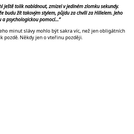
hl ještě tolik nabídnout, zmizel v jediném zlomku sekundy.
iže budu žít takovým stylem, půjdu za chvíli za Hillelem. Jeho
skou a psychologickou pomocí…“
Jeho minut slávy mohlo být sakra víc, než jen obligátních
k pozdě. Někdy jen o vteřinu později.