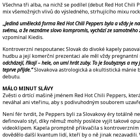
Všechna tři alba, na nichž se podílel (debut Red Hot Chili
mix všemožných vlivů do výsledného, strhujícího mixu rock
„
Jediná umělecká forma Red Hot Chili Peppers byla a vždy je na
svému, a že neznáme slovo kompromis, vychází ze samotného začá
vzpomínal Kiedis.
Kontroverzní nespoutanec Slovak do divoké kapely pasoval
hudbu a její komerční prezentaci ale měl vždy pregnantní n
odcházejí, říkají – hele, on umí hrát zuby. To je šoubyznys a my 
teprve přijde.“
Slovakova astrologická a okultistická mánie 
debutu.
MÁLO MINUT SLÁVY
Zvěsti o drtící mašině jménem Red Hot Chili Peppers, která
neváhal ani vteřinu, aby s podivuhodným souborem uzavře
Není fér tvrdit, že Peppers byli za Slovakovy éry totálně 
definovalo styl, díky němuž mohly posléze vyjít takové op
videoklipem. Kapela promptně přikvačila s kontroverzním 
dovědělo další kvantum lidí, kteří by o ně jinak nezavadili