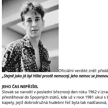
Oficiální verdikt zněl: pře
„Stejně jako já byl Hillel prostě nemocný. Jeho nemoc se jmeno
JEHO ČAS NEPŘIŠEL
Slovak se narodil v poslední březnový den roku 1962 v izrae
přestěhoval do Spojených států, kde už v roce 1981 ukul
kapely, jejíž dobrodružná hudební řeč byla tak nadčasová