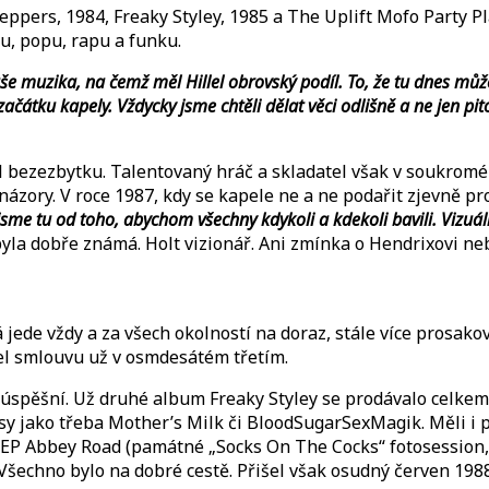
 Peppers, 1984, Freaky Styley, 1985 a The Uplift Mofo Party 
u, popu, rapu a funku.
še muzika, na čemž měl Hillel obrovský podíl. To, že tu dnes může
tku kapely. Vždycky jsme chtěli dělat věci odlišně a ne jen pito
 bezezbytku. Talentovaný hráč a skladatel však v soukromém
ázory. V roce 1987, kdy se kapele ne a ne podařit zjevně pro
jsme tu od toho, abychom všechny kdykoli a kdekoli bavili. Vizuáln
byla dobře známá. Holt vizionář. Ani zmínka o Hendrixovi ne
 jede vždy a za všech okolností na doraz, stále více prosako
l smlouvu už v osmdesátém třetím.
neúspěšní. Už druhé album Freaky Styley se prodávalo celkem
usy jako třeba Mother’s Milk či BloodSugarSexMagik. Měli i 
EP Abbey Road (památné „Socks On The Cocks“ fotosession, t
. Všechno bylo na dobré cestě. Přišel však osudný červen 1988