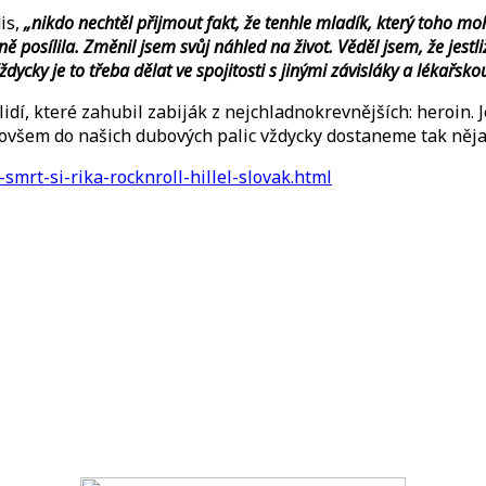
is,
„nikdo nechtěl přijmout fakt, že tenhle mladík, který toho mo
ně posílila. Změnil jsem svůj náhled na život. Věděl jsem, že jestl
 Vždycky je to třeba dělat ve spojitosti s jinými závisláky a lékař
idí, které zahubil zabiják z nejchladnokrevnějších: heroin. 
ž ovšem do našich dubových palic vždycky dostaneme tak něja
-smrt-si-rika-rocknroll-hillel-slovak.html