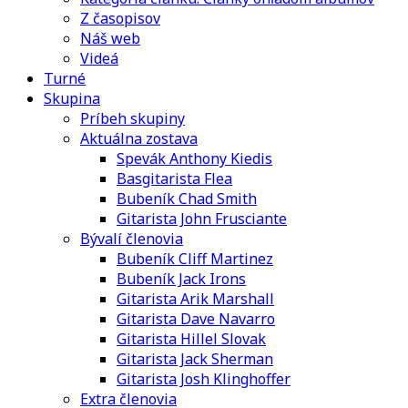
Z časopisov
Náš web
Videá
Turné
Skupina
Príbeh skupiny
Aktuálna zostava
Spevák Anthony Kiedis
Basgitarista Flea
Bubeník Chad Smith
Gitarista John Frusciante
Bývalí členovia
Bubeník Cliff Martinez
Bubeník Jack Irons
Gitarista Arik Marshall
Gitarista Dave Navarro
Gitarista Hillel Slovak
Gitarista Jack Sherman
Gitarista Josh Klinghoffer
Extra členovia