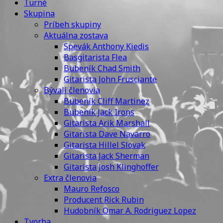
Turné
Skupina
Príbeh skupiny
Aktuálna zostava
Spevák Anthony Kiedis
Basgitarista Flea
Bubeník Chad Smith
Gitarista John Frusciante
Bývalí členovia
Bubeník Cliff Martinez
Bubeník Jack Irons
Gitarista Arik Marshall
Gitarista Dave Navarro
Gitarista Hillel Slovak
Gitarista Jack Sherman
Gitarista Josh Klinghoffer
Extra členovia
Mauro Refosco
Producent Rick Rubin
Hudobník Omar A. Rodriguez Lopez
Tvorba