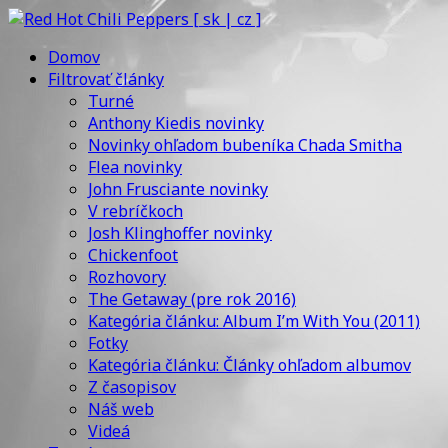
Domov
Filtrovať články
Turné
Anthony Kiedis novinky
Novinky ohľadom bubeníka Chada Smitha
Flea novinky
John Frusciante novinky
V rebríčkoch
Josh Klinghoffer novinky
Chickenfoot
Rozhovory
The Getaway (pre rok 2016)
Kategória článku: Album I’m With You (2011)
Fotky
Kategória článku: Články ohľadom albumov
Z časopisov
Náš web
Videá