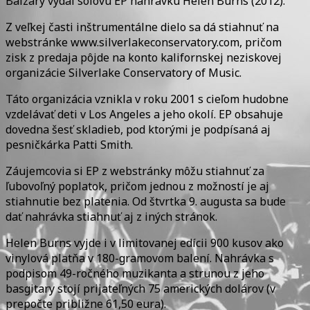
Balzary vydal sólovú EP nahrávku Helen Burns (2012).
Z veľkej časti inštrumentálne dielo sa dá stiahnuť na
webstránke www.silverlakeconservatory.com, pričom
zisk z predaja pôjde na konto kalifornskej neziskovej
organizácie Silverlake Conservatory of Music.
Táto organizácia vznikla v roku 2001 s cieľom hudobne
vzdelávať deti v Los Angeles a jeho okolí. EP obsahuje
dovedna šesť skladieb, pod ktorými je podpísaná aj
pesničkárka Patti Smith.
Záujemcovia si EP z webstránky môžu stiahnuť za
ľubovoľný poplatok, pričom jednou z možností je aj
stiahnutie bez platenia. Od štvrtka 9. augusta sa bude
dať nahrávka stiahnuť aj z iných stránok.
Helen Burns vyjde i v limitovanej edícii 900 kusov ako
vinylová platňa v 180-gramovom balení. Nahrávka s
podpisom 49-ročného muzikanta a strunou z jeho
basgitary stojí prijateľných 75 amerických dolárov (v
prepočte približne 61,50 eura).