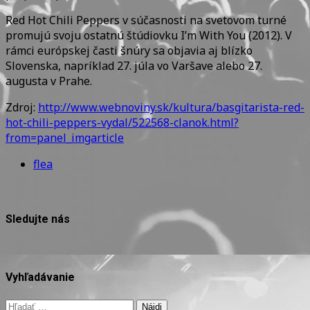
Red Hot Chili Peppers v súčasnosti na svetovom turné
promujú svoju ostatnú štúdiovku I’m With You (2012). V
rámci európskej časti šnúry sa objavia aj blízko
Slovenska, napríklad 27. júla vo Varšave alebo 27.
augusta v Prahe.
Zdroj:
http://www.webnoviny.sk/kultura/basgitarista-red-
hot-chili-peppers-vydal/522568-clanok.html?
from=panel_imgarticle
flea
Sledujte nás
Vyhľadávanie
Hľadať: