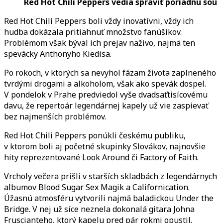
Red Hot Chili Peppers vedia spraviť poriadnu šou
Red Hot Chili Peppers boli vždy inovatívni, vždy ich
hudba dokázala pritiahnuť množstvo fanúšikov.
Problémom však býval ich prejav naživo, najmä ten
spevácky Anthonyho Kiedisa.
Po rokoch, v ktorých sa nevyhol fázam života zaplneného
tvrdými drogami a alkoholom, však ako spevák dospel.
V pondelok v Prahe predviedol vyše dvadsaťtisícovému
davu, že repertoár legendárnej kapely už vie zaspievať
bez najmenších problémov.
Red Hot Chili Peppers ponúkli českému publiku,
v ktorom boli aj početné skupinky Slovákov, najnovšie
hity reprezentované Look Around či Factory of Faith.
Vrcholy večera prišli v starších skladbách z legendárnych
albumov Blood Sugar Sex Magik a Californication.
Úžasnú atmosféru vytvorili najmä baladickou Under the
Bridge. V nej už síce neznela dokonalá gitara Johna
Fruscianteho, ktorý kapelu pred pár rokmi opustil.