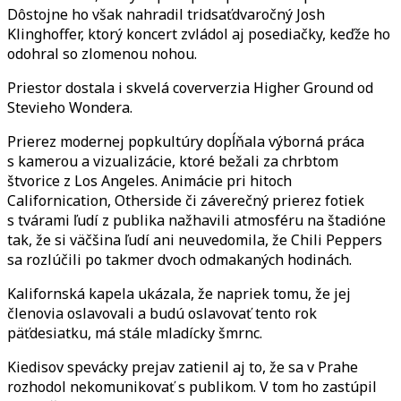
Dôstojne ho však nahradil tridsaťdvaročný Josh
Klinghoffer, ktorý koncert zvládol aj posediačky, keďže ho
odohral so zlomenou nohou.
Priestor dostala i skvelá coververzia Higher Ground od
Stevieho Wondera.
Prierez modernej popkultúry dopĺňala výborná práca
s kamerou a vizualizácie, ktoré bežali za chrbtom
štvorice z Los Angeles. Animácie pri hitoch
Californication, Otherside či záverečný prierez fotiek
s tvárami ľudí z publika nažhavili atmosféru na štadióne
tak, že si väčšina ľudí ani neuvedomila, že Chili Peppers
sa rozlúčili po takmer dvoch odmakaných hodinách.
Kalifornská kapela ukázala, že napriek tomu, že jej
členovia oslavovali a budú oslavovať tento rok
päťdesiatku, má stále mladícky šmrnc.
Kiedisov spevácky prejav zatienil aj to, že sa v Prahe
rozhodol nekomunikovať s publikom. V tom ho zastúpil