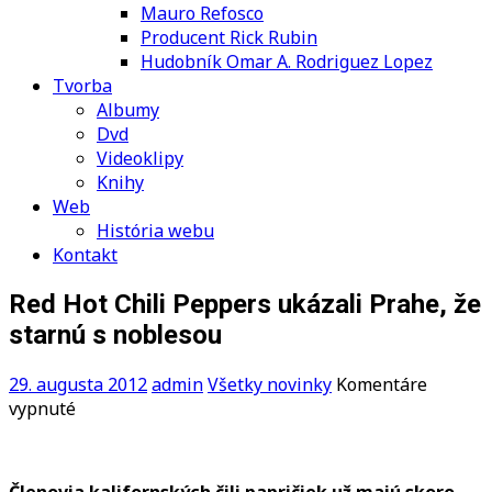
Mauro Refosco
Producent Rick Rubin
Hudobník Omar A. Rodriguez Lopez
Tvorba
Albumy
Dvd
Videoklipy
Knihy
Web
História webu
Kontakt
Red Hot Chili Peppers ukázali Prahe, že
starnú s noblesou
29. augusta 2012
admin
Všetky novinky
Komentáre
na
vypnuté
Red
Hot
Chili
Členovia kalifornských čili papričiek už majú skoro