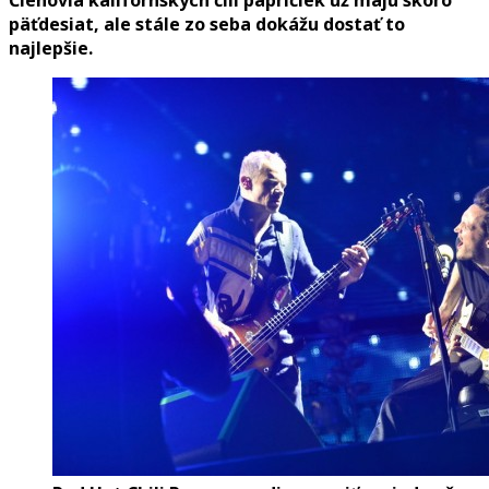
Peppers
päťdesiat, ale stále zo seba dokážu dostať to
ukázali
najlepšie.
Prahe,
že
starnú
s
noblesou