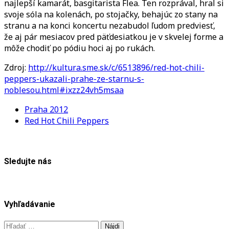
najlepší kamarát, basgitarista Flea. Ten rozprával, hral si
svoje sóla na kolenách, po stojačky, behajúc zo stany na
stranu a na konci koncertu nezabudol ľudom predviesť,
že aj pár mesiacov pred päťdesiatkou je v skvelej forme a
môže chodiť po pódiu hoci aj po rukách.
Zdroj:
http://kultura.sme.sk/c/6513896/red-hot-chili-
peppers-ukazali-prahe-ze-starnu-s-
noblesou.html#ixzz24vh5msaa
Praha 2012
Red Hot Chili Peppers
Sledujte nás
Vyhľadávanie
Hľadať: