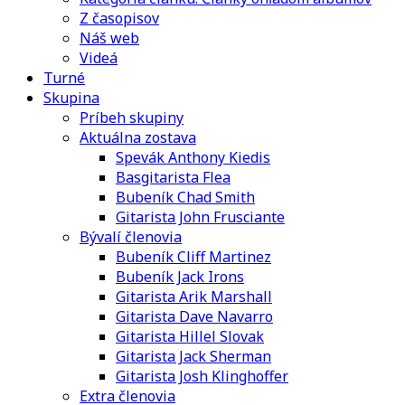
Z časopisov
Náš web
Videá
Turné
Skupina
Príbeh skupiny
Aktuálna zostava
Spevák Anthony Kiedis
Basgitarista Flea
Bubeník Chad Smith
Gitarista John Frusciante
Bývalí členovia
Bubeník Cliff Martinez
Bubeník Jack Irons
Gitarista Arik Marshall
Gitarista Dave Navarro
Gitarista Hillel Slovak
Gitarista Jack Sherman
Gitarista Josh Klinghoffer
Extra členovia