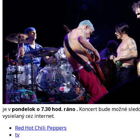
H
C
P
s
c
i
je v
pondelok o 7.30 hod. ráno .
Koncert bude možné sledo
vysielaný cez internet.
Red Hot Chili Peppers
tv