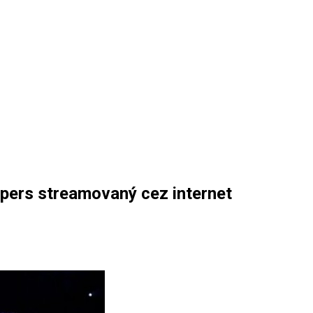
ppers streamovaný cez internet
a
ž
ondelok
oncert
ed