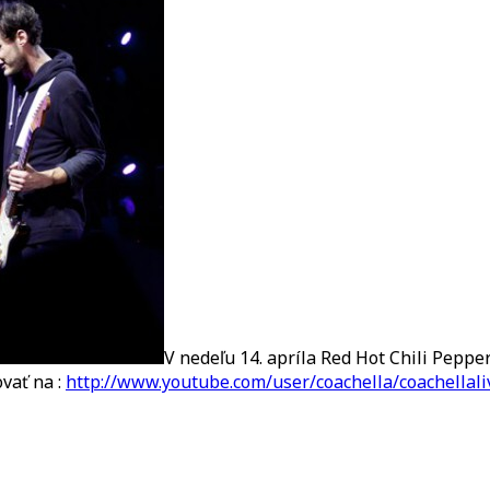
ot
hili
eppers
treamovaný
ez
nternet
V nedeľu 14. apríla Red Hot Chili Peppe
vať na :
http://www.youtube.com/user/coachella/coachellali