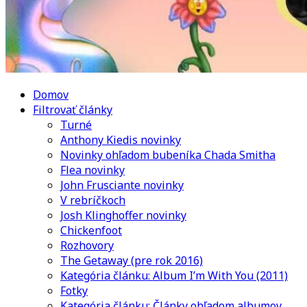
Domov
Filtrovať články
Turné
Anthony Kiedis novinky
Novinky ohľadom bubeníka Chada Smitha
Flea novinky
John Frusciante novinky
V rebríčkoch
Josh Klinghoffer novinky
Chickenfoot
Rozhovory
The Getaway (pre rok 2016)
Kategória článku: Album I’m With You (2011)
Fotky
Kategória článku: Články ohľadom albumov