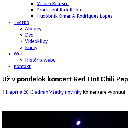
Mauro Refosco
Producent Rick Rubin
Hudobník Omar A. Rodriguez Lopez
Tvorba
Albumy
Dvd
Videoklipy
Knihy
Web
História webu
Kontakt
Už v pondelok koncert Red Hot Chili Pe
n
11. apríla 2013
admin
Všetky novinky
Komentáre vypnuté
U
v
p
k
R