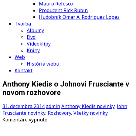
Mauro Refosco
Producent Rick Rubin
Hudobník Omar A. Rodriguez Lopez
Tvorba
Albumy
Dvd
Videoklipy
Knihy
Web
História webu
Kontakt
Anthony Kiedis o Johnovi Frusciante v
novom rozhovore
31. decembra 2014
admin
Anthony Kiedis novinky
,
John
Frusciante novinky
,
Rozhovory
,
Všetky novinky
na
Komentáre vypnuté
Anthony
Kiedis