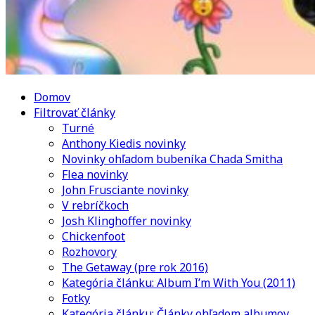
Domov
Filtrovať články
Turné
Anthony Kiedis novinky
Novinky ohľadom bubeníka Chada Smitha
Flea novinky
John Frusciante novinky
V rebríčkoch
Josh Klinghoffer novinky
Chickenfoot
Rozhovory
The Getaway (pre rok 2016)
Kategória článku: Album I’m With You (2011)
Fotky
Kategória článku: Články ohľadom albumov