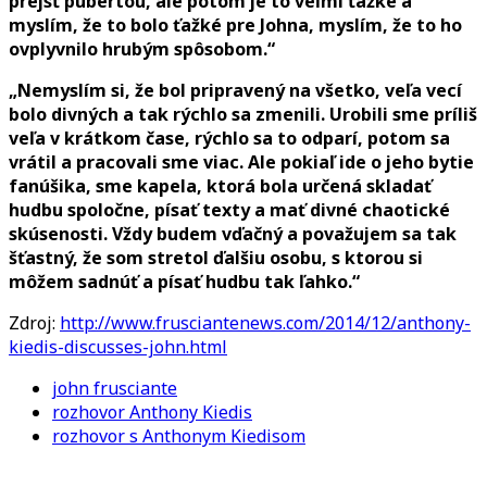
prejsť pubertou, ale potom je to veľmi ťažké a
myslím, že to bolo ťažké pre Johna, myslím, že to ho
ovplyvnilo hrubým spôsobom.“
„Nemyslím si, že bol pripravený na všetko, veľa vecí
bolo divných a tak rýchlo sa zmenili. Urobili sme príliš
veľa v krátkom čase, rýchlo sa to odparí, potom sa
vrátil a pracovali sme viac. Ale pokiaľ ide o jeho bytie
fanúšika, sme kapela, ktorá bola určená skladať
hudbu spoločne, písať texty a mať divné chaotické
skúsenosti. Vždy budem vďačný a považujem sa tak
šťastný, že som stretol ďalšiu osobu, s ktorou si
môžem sadnúť a písať hudbu tak ľahko.“
Zdroj:
http://www.frusciantenews.com/2014/12/anthony-
kiedis-discusses-john.html
john frusciante
rozhovor Anthony Kiedis
rozhovor s Anthonym Kiedisom