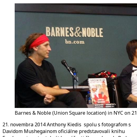
o
Johnovi
Frusciante
v
novom
rozhovore
Barnes & Noble (Union Square location) in NYC on 2
21. novembra 2014 Anthony Kiedis spolu s fotografom s
Davidom Mushegainom oficiálne predstavovali knihu