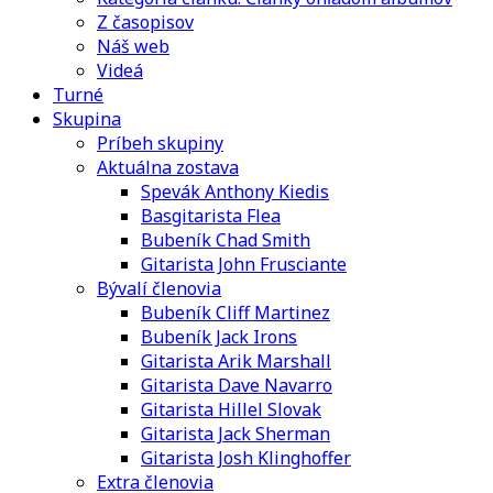
Z časopisov
Náš web
Videá
Turné
Skupina
Príbeh skupiny
Aktuálna zostava
Spevák Anthony Kiedis
Basgitarista Flea
Bubeník Chad Smith
Gitarista John Frusciante
Bývalí členovia
Bubeník Cliff Martinez
Bubeník Jack Irons
Gitarista Arik Marshall
Gitarista Dave Navarro
Gitarista Hillel Slovak
Gitarista Jack Sherman
Gitarista Josh Klinghoffer
Extra členovia