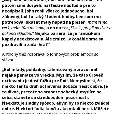
potom sme dospeli, našťastie nás ľudia pre to
neodpísali.
John robil všetko jednoducho, bol
zábavný, bol to taký študent hudby. Len som mu
potreboval ukázať malý nápad na pieseň,
mám tento
verš, mám túto melódiu
,
a on na to:
„Skvelé, prejdi na dvor a
dokonči skladbu.“
Nejaká bariéra, že je fanúšikom
kapely neexistovala. Ale zmizol, akonáhle sme sa
pozdravili a začal hrať.“
Anthony tiež rozprával o Johnovych problémoch so
slávou.
„Bol mladý, pohľadný, talentovaný a zrazu mal
nejaké peniaze vo vrecku. Myslím, že táto úroveň
uctievania je dosť ťažká pre ľudí. Nemyslím si, že
niekto tento druh uctievania dokáže riešiť dobre. Je
to divné, pretože sa stanete sebecký, myslíte na
seba, stanete sa stredobodom pozornosti.
Neexistuje žiadny spôsob, akým by to niekto zvládol
dobre. Niektorí ľudia končia ako mladí herci. Môžete