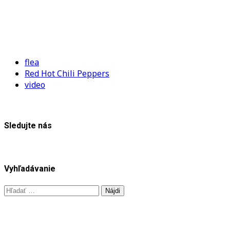
flea
Red Hot Chili Peppers
video
Sledujte nás
Vyhľadávanie
Hľadať: