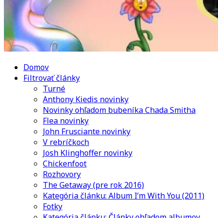
Domov
Filtrovať články
Turné
Anthony Kiedis novinky
Novinky ohľadom bubeníka Chada Smitha
Flea novinky
John Frusciante novinky
V rebríčkoch
Josh Klinghoffer novinky
Chickenfoot
Rozhovory
The Getaway (pre rok 2016)
Kategória článku: Album I’m With You (2011)
Fotky
Kategória článku: Články ohľadom albumov