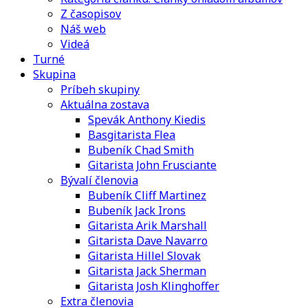
Z časopisov
Náš web
Videá
Turné
Skupina
Príbeh skupiny
Aktuálna zostava
Spevák Anthony Kiedis
Basgitarista Flea
Bubeník Chad Smith
Gitarista John Frusciante
Bývalí členovia
Bubeník Cliff Martinez
Bubeník Jack Irons
Gitarista Arik Marshall
Gitarista Dave Navarro
Gitarista Hillel Slovak
Gitarista Jack Sherman
Gitarista Josh Klinghoffer
Extra členovia