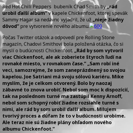
by
Red Hot Chili Peppers bubeník Chad Smith by
„rád
rád
urobil ďalší album“
v kapele Chickenfoot, ktorej spevák
urobil
Sammy Hagar sa nedávno vyjadril, že už
„nieje žiadny
ďalší
dôvod“
pre vytvorenie nového albumu.
Chickenfoot
album
Počas Twitter otázok a odpovedí pre Rolling Stone
magazín, Chadovi Smithovi bola položená otázka, čo si
myslí o budúcnosti Chickenfoot.
„Rád by som vytvoril
viac Chickenfoot, ale ak zoberiete štyroch ľudí na
rovnaké miesto, v rovnakom čase.“ „Sam robí iné
veci, samozrejme, že som zaneprázdnený so svojou
kapelou. Joe Satriani má svoju sólovú kariéru. Mike
myslím, že je celkom otvorený. Bolo by naozaj
zábavné to znova urobiť. Nebol som moc k dispozícií,
tak na poslednom turné ma zastúpil Kenny Arnoff,
nebol som schopný robiť žiadne rozsiahle turné s
nimi, ale rád by som urobil ďalší album. Milujem
tvorivý proces a dúfam že to v budúcnosti urobíme.
Ale teraz nie sú žiadne plány ohľadom nového
albumu Chickenfoot.“