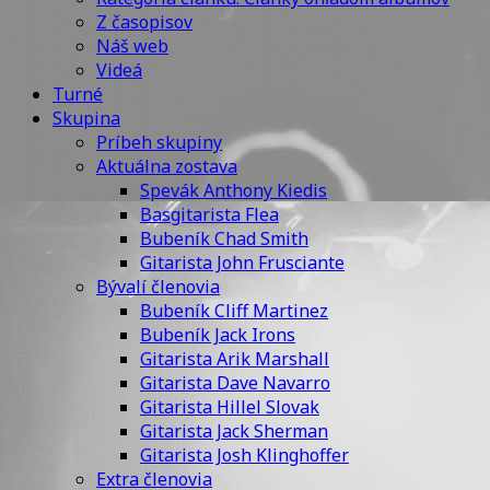
Z časopisov
Náš web
Videá
Turné
Skupina
Príbeh skupiny
Aktuálna zostava
Spevák Anthony Kiedis
Basgitarista Flea
Bubeník Chad Smith
Gitarista John Frusciante
Bývalí členovia
Bubeník Cliff Martinez
Bubeník Jack Irons
Gitarista Arik Marshall
Gitarista Dave Navarro
Gitarista Hillel Slovak
Gitarista Jack Sherman
Gitarista Josh Klinghoffer
Extra členovia