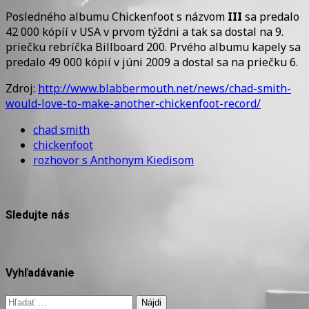
Posledného albumu Chickenfoot s názvom
III
sa predalo
42 000 kópíí v USA v prvom týždni a tak sa dostal na 9.
priečku rebríčka Billboard 200. Prvého albumu kapely sa
predalo 49 000 kópií v júni 2009 a dostal sa na priečku 6.
Zdroj:
http://www.blabbermouth.net/news/chad-smith-
would-love-to-make-another-chickenfoot-record/
chad smith
chickenfoot
rozhovor s Anthonym Kiedisom
Sledujte nás
Vyhľadávanie
Hľadať: