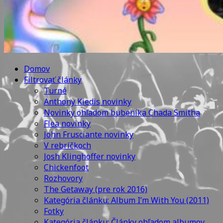
Domov
Filtrovať články
Turné
Anthony Kiedis novinky
Novinky ohľadom bubeníka Chada Smitha
Flea novinky
John Frusciante novinky
V rebríčkoch
Josh Klinghoffer novinky
Chickenfoot
Rozhovory
The Getaway (pre rok 2016)
Kategória článku: Album I’m With You (2011)
Fotky
Kategória článku: Články ohľadom albumov