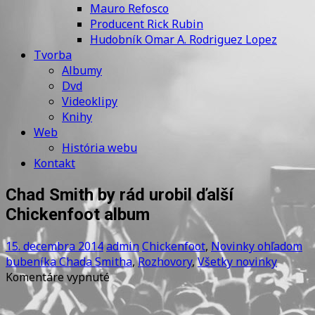
Mauro Refosco
Producent Rick Rubin
Hudobník Omar A. Rodriguez Lopez
Tvorba
Albumy
Dvd
Videoklipy
Knihy
Web
História webu
Kontakt
Chad Smith by rád urobil ďalší
Chickenfoot album
15. decembra 2014
admin
Chickenfoot
,
Novinky ohľadom
bubeníka Chada Smitha
,
Rozhovory
,
Všetky novinky
na
Komentáre vypnuté
Chad
Smith