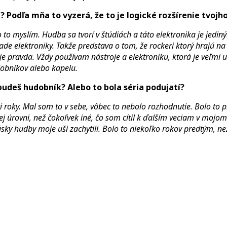
e? Podľa mňa to vyzerá, že to je logické rozšírenie tvo
ako to myslím. Hudba sa tvorí v štúdiách a táto elektronika je 
e elektroniky. Takže predstava o tom, že rockeri ktorý hrajú na n
e je pravda. Vždy používam nástroje a elektroniku, ktorá je veľmi
dobníkov alebo kapelu.
budeš hudobník? Alebo to bola séria podujatí?
i roky. Mal som to v sebe, vôbec to nebolo rozhodnutie. Bolo to 
j úrovni, než čokoľvek iné, čo som cítil k ďalším veciam v mojom 
úsky hudby moje uši zachytili. Bolo to niekoľko rokov predtým, n