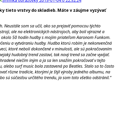
y tieto vrstvy do skladieb. Máte v záujme vyzývať
h. Neustále som sa učil, ako sa prejaviť pomocou týchto
roji, ale na elektronických nástrojoch, aby boli výrazné a
voril okolo 50 hodín hudby s mojím priateľom Aaronom Funkom.
m učeniu a vytváraniu hudby. Hudba ktorú robím je nekonvenčná
veci, ktoré neboli dokončené v minulosti, ale sú pokračovaním
ejaký hudobný trend zastaví, tak nový trend sa začne vyvíjať.
ahradené niečím iným a ja sa len snažím pokračovať v tejto
, alebo surf music bola zastavená po Beatles. Stalo sa to často
ať rôzne tradície, ktorými je štýl výroby jedného albumu, na
bo sú súčasťou určitého trendu, ja som toto všetko odstránil.“