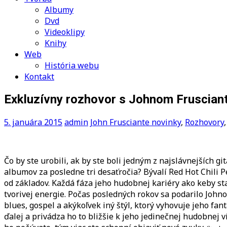
Albumy
Dvd
Videoklipy
Knihy
Web
História webu
Kontakt
Exkluzívny rozhovor s Johnom Fruscian
5. januára 2015
admin
John Frusciante novinky
,
Rozhovory
Čo by ste urobili, ak by ste boli jedným z najslávnejších g
albumov za posledne tri desaťročia? Bývalí Red Hot Chili P
od základov. Každá fáza jeho hudobnej kariéry ako keby st
tvorivej energie. Počas posledných rokov sa podarilo Johno
blues, gospel a akýkoľvek iný štýl, ktorý vyhovuje jeho 
ďalej a privádza ho to bližšie k jeho jedinečnej hudobnej