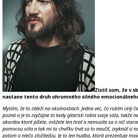
Zistil som, že v 
nastane tento druh ohromného silného emocionálneho z
Myslím, že to záleží na okolnostiach. Jedna vec, čo robím celý č
pozná a je to zvyčajne to kedy gitaristi robia svoje sóla, takže 
akordov ktoré píšete, môžete len hrať a nemusíte sa o nič stara
pomocou sóla a tak mi to chviľku trvá sa to naučiť, zvyknúť si
potom o niečo zložitejšiu. Je to len hudba, ktorá prezentuje 