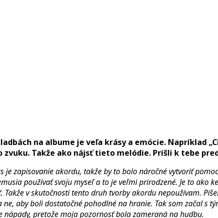
skladbách na albume je veľa krásy a emócie. Napríklad „
vuku. Takže ako nájsť tieto melódie. Prišli k tebe pr
as je zapisovanie akordu, takže by to bolo náročné vytvoriť pomoco
nemusia používať svoju myseľ a to je veľmi prirodzené. Je to ako ke
ť. Takže v skutočnosti tento druh tvorby akordu nepoužívam. Píše
 na ne, aby boli dostatočné pohodlné na hranie. Tak som začal s 
moje nápady, pretože moja pozornosť bola zameraná na hudbu.