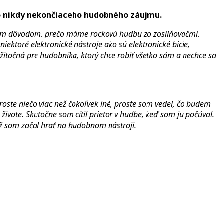
jho nikdy nekončiaceho hudobného záujmu.
jediným dôvodom, prečo máme rockovú hudbu zo zosilňovačmi,
iektoré elektronické nástroje ako sú elektronické bicie,
 užitočná pre hudobníka, ktorý chce robiť všetko sám a nechce sa
proste niečo viac než čokoľvek iné, proste som vedel, čo budem
živote. Skutočne som cítil prietor v hudbe, keď som ju počúval.
ež som začal hrať na hudobnom nástroji.