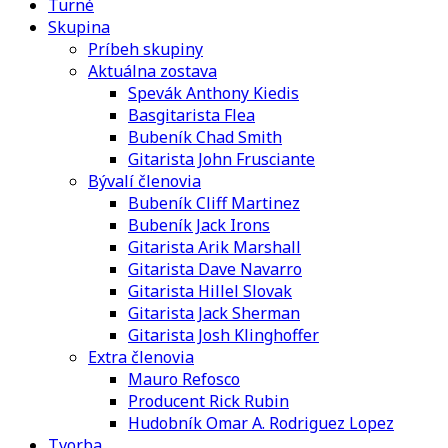
Turné
Skupina
Príbeh skupiny
Aktuálna zostava
Spevák Anthony Kiedis
Basgitarista Flea
Bubeník Chad Smith
Gitarista John Frusciante
Bývalí členovia
Bubeník Cliff Martinez
Bubeník Jack Irons
Gitarista Arik Marshall
Gitarista Dave Navarro
Gitarista Hillel Slovak
Gitarista Jack Sherman
Gitarista Josh Klinghoffer
Extra členovia
Mauro Refosco
Producent Rick Rubin
Hudobník Omar A. Rodriguez Lopez
Tvorba