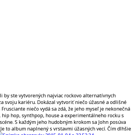
li by ste vytvorených najviac rockovo alternatívnych
a svoju kariéru. Dokázal vytvoriť niečo úžasné a odlišné
 Frusciante niečo vydá sa zdá, že jeho myseľ je nekonečná
ep, hip hop, synthpop, house a experimentálneho rocku s
nej scéne. S každým jeho hudobným krokom sa John posúva
 Je to album naplnený s vrstavmi úžasných vecí. Čím dlhšie