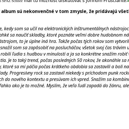
mal tú možnosť diskutovať s Johnom Frusciante.
n SPAZ Schnee
 album sú nekonvenčné v tom zmysle, že pridávajú všetk
, kedy som sa učil na elektronických inštrumentálnych nástrojoc
 ľahké sa naučiť skladby, ktoré poznáte veľmi dobre hudobnom nást
 nástrojom, to je úplne iná hra. Takže počas tých rokov som vyt
Nesnažil som sa zapôsobiť na poslucháčov, všetok svoj čas trávi
bili ľudia s hudbou v minulosti a ja sa konkrétne snažím robiť 
a. Je to taký trend, počas posledných 50 rokov, že akonáhle sa n
, ktoré sa mi páčia počas krátkeho obdobia sa zastavili a boli n
ady. Progresívny rock sa zastavil niekedy s príchodom punk rocku
ich do nového kontextu a presúvam ich vpred. Snažím sa kombinov
 ľahko ako je to možné. Myslím, že veľa ľudí zapadá do žánru, ale