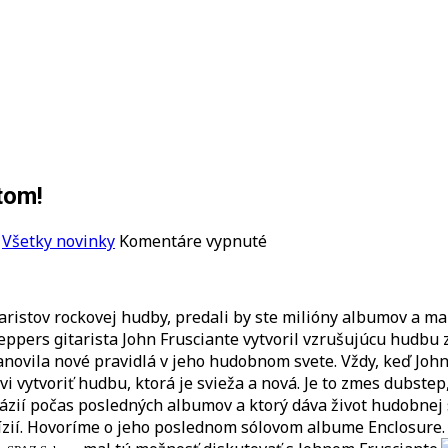
tom!
na
,
Všetky novinky
Komentáre vypnuté
Exkluzívny
rozhovor
s
itaristov rockovej hudby, predali by ste milióny albumov a ma
Johnom
eppers gitarista John Frusciante vytvoril vzrušujúcu hudbu z
Frusciantom!
anovila nové pravidlá v jeho hudobnom svete. Vždy, keď John
vi vytvoriť hudbu, ktorá je svieža a nová. Je to zmes dubst
fantázií počas posledných albumov a ktorý dáva život hudob
 vízií. Hovoríme o jeho poslednom sólovom albume Enclosure.