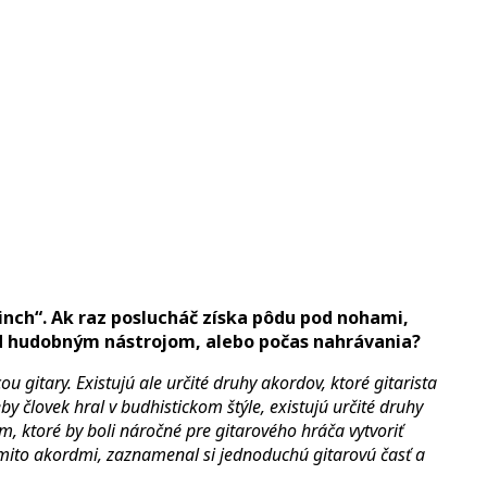
Cinch“. Ak raz poslucháč získa pôdu pod nohami,
ed hudobným nástrojom, alebo počas nahrávania?
u gitary. Existujú ale určité druhy akordov, ktoré gitarista
by človek hral v budhistickom štýle, existujú určité druhy
m, ktoré by boli náročné pre gitarového hráča vytvoriť
týmito akordmi, zaznamenal si jednoduchú gitarovú časť a