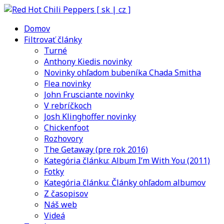
Domov
Filtrovať články
Turné
Anthony Kiedis novinky
Novinky ohľadom bubeníka Chada Smitha
Flea novinky
John Frusciante novinky
V rebríčkoch
Josh Klinghoffer novinky
Chickenfoot
Rozhovory
The Getaway (pre rok 2016)
Kategória článku: Album I’m With You (2011)
Fotky
Kategória článku: Články ohľadom albumov
Z časopisov
Náš web
Videá