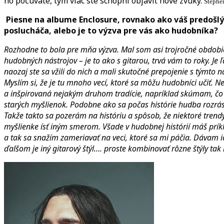
ho počúvate, tým viac ste schopní objaviť nové zvuky.
Stephe
Piesne na albume Enclosure, rovnako ako váš predošlý
poslucháča, alebo je to výzva pre vás ako hudobníka?
Rozhodne to bola pre mňa výzva. Mal som asi trojročné obdobie
hudobných nástrojov – je to ako s gitarou, trvá vám to roky. Je
naozaj ste sa vžili do nich a mali skutočné prepojenie s týmto
Myslím si, že je tu mnoho vecí, ktoré sa môžu hudobníci učiť. 
a inšpirovaná nejakým druhom tradície, napríklad skúmam, čo ro
starých myšlienok. Podobne ako sa počas histórie hudba rozrástl
Takže takto sa pozerám na históriu a spôsob, že niektoré trendy
myšlienke ísť iným smerom. Všade v hudobnej histórií máš príkl
a tak sa snažím zameriavať na veci, ktoré sa mi páčia. Dávam 
ďalšom je iný gitarový štýl…. proste kombinovať rôzne štýly tak