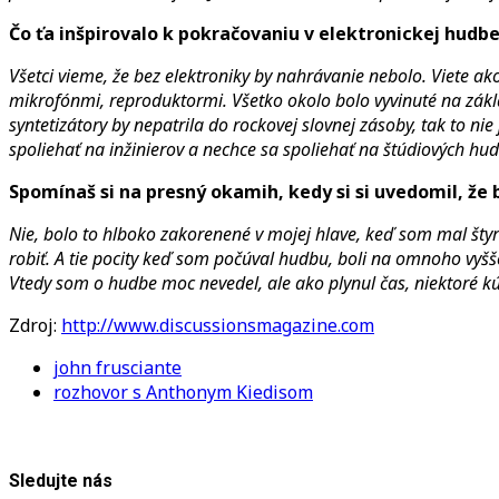
Čo ťa inšpirovalo k pokračovaniu v elektronickej hudb
Všetci vieme, že bez elektroniky by nahrávanie nebolo. Viete 
mikrofónmi, reproduktormi. Všetko okolo bolo vyvinuté na základ
syntetizátory by nepatrila do rockovej slovnej zásoby, tak to ni
spoliehať na inžinierov a nechce sa spoliehať na štúdiových hu
Spomínaš si na presný okamih, kedy si si uvedomil, že 
Nie, bolo to hlboko zakorenené v mojej hlave, keď som mal štyr
robiť. A tie pocity keď som počúval hudbu, boli na omnoho vyšše
Vtedy som o hudbe moc nevedel, ale ako plynul čas, niektoré k
Zdroj:
http://www.discussionsmagazine.com
john frusciante
rozhovor s Anthonym Kiedisom
Sledujte nás