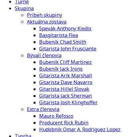
Turné
Skupina
Príbeh skupiny
Aktuálna zostava
Spevák Anthony Kiedis
Basgitarista Flea
Bubeník Chad Smith
Gitarista John Frusciante
Bývalí členovia
Bubeník Cliff Martinez
Bubeník Jack Irons
Gitarista Arik Marshall
Gitarista Dave Navarro
Gitarista Hillel Slovak
Gitarista Jack Sherman
Gitarista Josh Klinghoffer
Extra členovia
Mauro Refosco
Producent Rick Rubin
Hudobník Omar A. Rodriguez Lopez
Tvorba