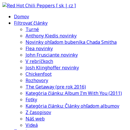
Domov
Filtrovať články
Turné
Anthony Kiedis novinky
Novinky ohľadom bubeníka Chada Smitha
Flea novinky
John Frusciante novinky
V rebríčkoch
Josh Klinghoffer novinky
Chickenfoot
Rozhovory
The Getaway (pre rok 2016)
Kategória článku: Album I’m With You (2011)
Fotky
Kategória článku: Články ohľadom albumov
Z časopisov
Náš web
Videá