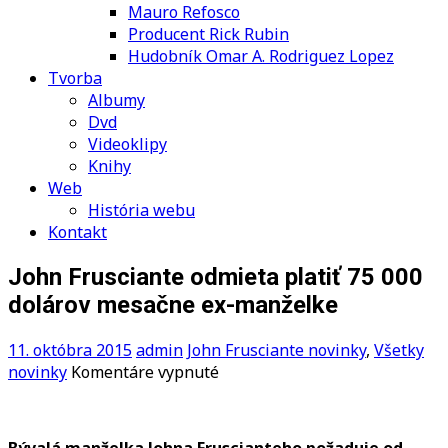
Mauro Refosco
Producent Rick Rubin
Hudobník Omar A. Rodriguez Lopez
Tvorba
Albumy
Dvd
Videoklipy
Knihy
Web
História webu
Kontakt
John Frusciante odmieta platiť 75 000
dolárov mesačne ex-manželke
11. októbra 2015
admin
John Frusciante novinky
,
Všetky
na
novinky
Komentáre vypnuté
John
Frusciante
odmieta
Bývalá manželka Johna Fruscianteho požaduje od