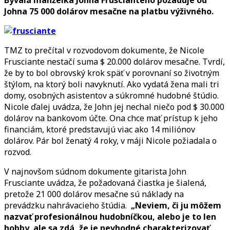
platiť
Johna 75 000 dolárov mesačne na platbu výživného.
75
000
dolárov
TMZ to prečítal v rozvodovom dokumente, že Nicole
mesačne
Frusciante nestačí suma
$ 20.000 dolárov mesačne. Tvrdí,
ex-
že by to bol obrovský krok späť v porovnaní so životným
manželke
štýlom, na ktorý boli navyknutí. Ako vydatá žena mali tri
domy, osobných asistentov a súkromné hudobné štúdio.
Nicole ďalej uvádza, že John jej nechal niečo pod $ 30.000
dolárov na bankovom účte. Ona chce mať prístup k jeho
financiám, ktoré predstavujú viac ako 14 miliónov
dolárov. Pár bol ženatý 4 roky, v máji Nicole požiadala o
rozvod.
V najnovšom súdnom dokumente gitarista John
Frusciante uvádza, že požadovaná čiastka je šialená,
pretože 21 000 dolárov mesačne sú náklady na
prevádzku nahrávacieho štúdia.
„Neviem, či ju môžem
nazvať profesionálnou hudobníčkou, alebo je to len
hobby, ale sa zdá, že je nevhodné charakterizovať