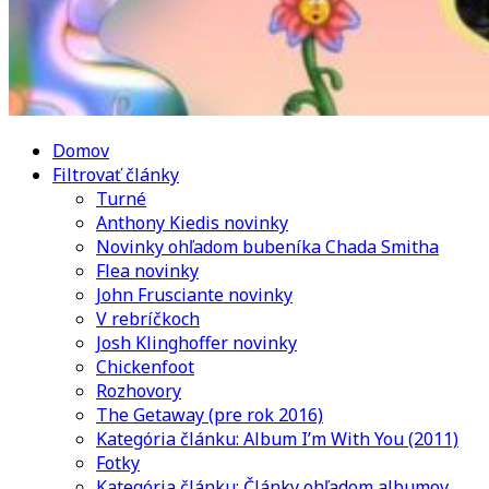
Domov
Filtrovať články
Turné
Anthony Kiedis novinky
Novinky ohľadom bubeníka Chada Smitha
Flea novinky
John Frusciante novinky
V rebríčkoch
Josh Klinghoffer novinky
Chickenfoot
Rozhovory
The Getaway (pre rok 2016)
Kategória článku: Album I’m With You (2011)
Fotky
Kategória článku: Články ohľadom albumov