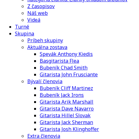
Z časopisov
Náš web
Videá
Turné
Skupina
Príbeh skupiny
Aktuálna zostava
Spevák Anthony Kiedis
Basgitarista Flea
Bubeník Chad Smith
Gitarista John Frusciante
Bývalí členovia
Bubeník Cliff Martinez
Bubeník Jack Irons
Gitarista Arik Marshall
Gitarista Dave Navarro
Gitarista Hillel Slovak
Gitarista Jack Sherman
Gitarista Josh Klinghoffer
Extra členovia