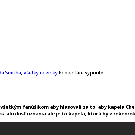
na
da Smitha
,
Všetky novinky
Komentáre vypnuté
Chad
Smith:
hlasujte
za
Cheap
šetkým fanúšikom aby hlasovali za to, aby kapela Cheap
Trick
ostalo dosť uznania ale je to kapela, ktorá by v rokenrol