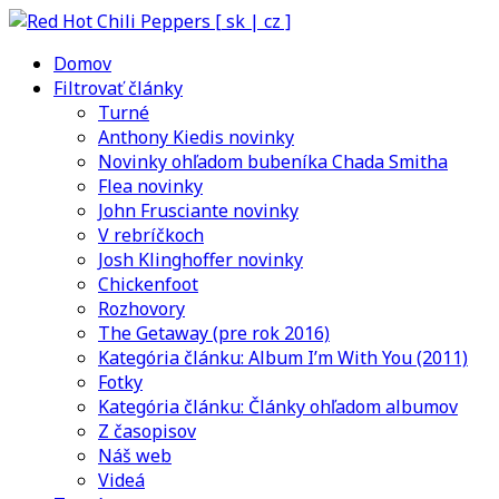
Domov
Filtrovať články
Turné
Anthony Kiedis novinky
Novinky ohľadom bubeníka Chada Smitha
Flea novinky
John Frusciante novinky
V rebríčkoch
Josh Klinghoffer novinky
Chickenfoot
Rozhovory
The Getaway (pre rok 2016)
Kategória článku: Album I’m With You (2011)
Fotky
Kategória článku: Články ohľadom albumov
Z časopisov
Náš web
Videá