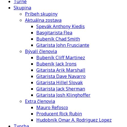
Turné
Skupina
Príbeh skupiny
Aktuálna zostava
Spevák Anthony Kiedis
Basgitarista Flea
Bubeník Chad Smith
Gitarista John Frusciante
Bývalí členovia
Bubeník Cliff Martinez
Bubeník Jack Irons
Gitarista Arik Marshall
Gitarista Dave Navarro
Gitarista Hillel Slovak
Gitarista Jack Sherman
Gitarista Josh Klinghoffer
Extra členovia
Mauro Refosco
Producent Rick Rubin
Hudobník Omar A. Rodriguez Lopez
Tvorba