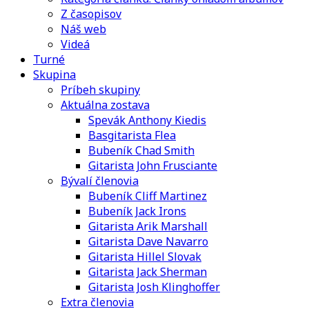
Z časopisov
Náš web
Videá
Turné
Skupina
Príbeh skupiny
Aktuálna zostava
Spevák Anthony Kiedis
Basgitarista Flea
Bubeník Chad Smith
Gitarista John Frusciante
Bývalí členovia
Bubeník Cliff Martinez
Bubeník Jack Irons
Gitarista Arik Marshall
Gitarista Dave Navarro
Gitarista Hillel Slovak
Gitarista Jack Sherman
Gitarista Josh Klinghoffer
Extra členovia