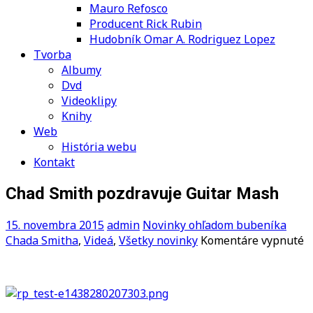
Mauro Refosco
Producent Rick Rubin
Hudobník Omar A. Rodriguez Lopez
Tvorba
Albumy
Dvd
Videoklipy
Knihy
Web
História webu
Kontakt
Chad Smith pozdravuje Guitar Mash
15. novembra 2015
admin
Novinky ohľadom bubeníka
n
Chada Smitha
,
Videá
,
Všetky novinky
Komentáre vypnuté
C
S
p
G