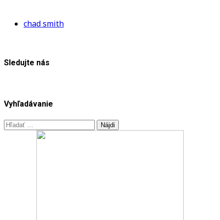
M
chad smith
Sledujte nás
Vyhľadávanie
Hľadať: