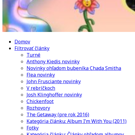
Domov
Filtrovať články
Turné
Anthony Kiedis novinky
Novinky ohľadom bubeníka Chada Smitha
Flea novinky
John Frusciante novinky
V rebríčkoch
Josh Klinghoffer novinky
Chickenfoot
Rozhovory
The Getaway (pre rok 2016)
Kategória článku: Album I’m With You (2011)
Fotky
Kategória článku: Články ohľadom albumov