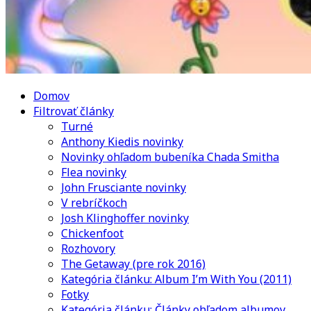
Domov
Filtrovať články
Turné
Anthony Kiedis novinky
Novinky ohľadom bubeníka Chada Smitha
Flea novinky
John Frusciante novinky
V rebríčkoch
Josh Klinghoffer novinky
Chickenfoot
Rozhovory
The Getaway (pre rok 2016)
Kategória článku: Album I’m With You (2011)
Fotky
Kategória článku: Články ohľadom albumov