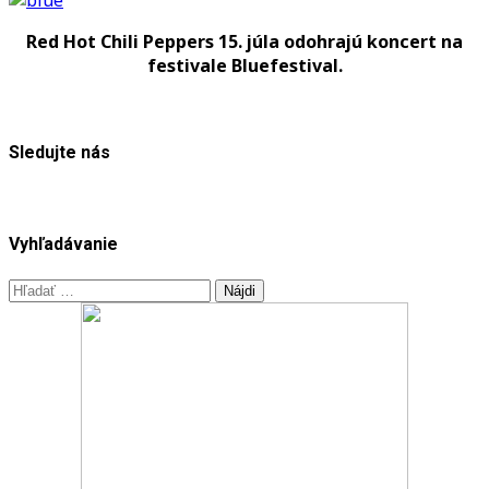
Tentokrát
na
Red Hot Chili Peppers 15. júla odohrajú koncert na
festivale
festivale Bluefestival.
Bluesfest
Sledujte nás
Vyhľadávanie
Hľadať: