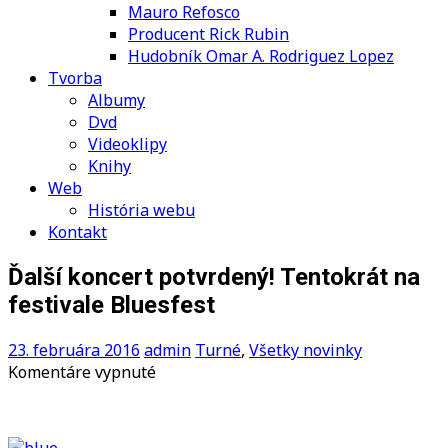
Mauro Refosco
Producent Rick Rubin
Hudobník Omar A. Rodriguez Lopez
Tvorba
Albumy
Dvd
Videoklipy
Knihy
Web
História webu
Kontakt
Ďalší koncert potvrdený! Tentokrát na
festivale Bluesfest
23. februára 2016
admin
Turné
,
Všetky novinky
na
Komentáre vypnuté
Ďalší
koncert
potvrdený!