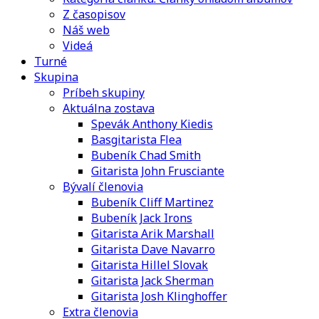
Z časopisov
Náš web
Videá
Turné
Skupina
Príbeh skupiny
Aktuálna zostava
Spevák Anthony Kiedis
Basgitarista Flea
Bubeník Chad Smith
Gitarista John Frusciante
Bývalí členovia
Bubeník Cliff Martinez
Bubeník Jack Irons
Gitarista Arik Marshall
Gitarista Dave Navarro
Gitarista Hillel Slovak
Gitarista Jack Sherman
Gitarista Josh Klinghoffer
Extra členovia